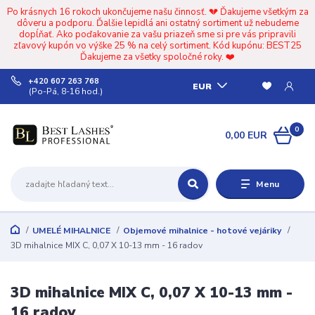
Po krásnych 16 rokoch ukončujeme našu činnosť. 💔 Ďakujeme všetkým za
dôveru a podporu. Ďalšie lepidlá ani ostatný sortiment už nebudeme
dopĺňať. Ako poďakovanie za vašu priazeň sme si pre vás pripravili
zľavový kupón vo výške 25 % na celý sortiment. Kód kupónu: BEST25
Ďakujeme za všetky spoločné roky. ❤️
+420 607 263 768
EUR
(Po-Pá, 8-16 hod.)
0
0,00 EUR
Menu
UMELÉ MIHALNICE
Objemové mihalnice - hotové vejáriky
3D mihalnice MIX C, 0,07 X 10-13 mm - 16 radov
3D mihalnice MIX C, 0,07 X 10-13 mm -
16 radov