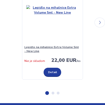
Lepidlo na mihalnice Extra Volume 5ml
Odmašťovač mi
- New Line
banán 15ml
22,00 EUR
Skladom
Nie je skladom
/
ks
Detail