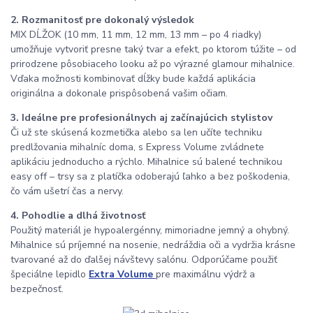
2. Rozmanitosť pre dokonalý výsledok
MIX DĹŽOK (10 mm, 11 mm, 12 mm, 13 mm – po 4 riadky)
umožňuje vytvoriť presne taký tvar a efekt, po ktorom túžite – od
prirodzene pôsobiaceho looku až po výrazné glamour mihalnice.
Vďaka možnosti kombinovať dĺžky bude každá aplikácia
originálna a dokonale prispôsobená vašim očiam.
3. Ideálne pre profesionálnych aj začínajúcich stylistov
Či už ste skúsená kozmetička alebo sa len učíte techniku
predlžovania mihalníc doma, s Express Volume zvládnete
aplikáciu jednoducho a rýchlo. Mihalnice sú balené technikou
easy off – trsy sa z platíčka odoberajú ľahko a bez poškodenia,
čo vám ušetrí čas a nervy.
4. Pohodlie a dlhá životnosť
Použitý materiál je hypoalergénny, mimoriadne jemný a ohybný.
Mihalnice sú príjemné na nosenie, nedráždia oči a vydržia krásne
tvarované až do ďalšej návštevy salónu. Odporúčame použiť
špeciálne lepidlo
Extra Volume
pre maximálnu výdrž a
bezpečnosť.