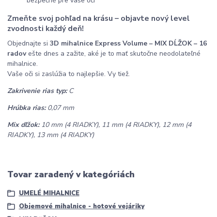
bezpečné pre vaše oči
Zmeňte svoj pohľad na krásu – objavte nový level
zvodnosti každý deň!
Objednajte si
3D mihalnice Express Volume – MIX DĹŽOK – 16
radov
ešte dnes a zažite, aké je to mať skutočne neodolateľné
mihalnice.
Vaše oči si zaslúžia to najlepšie. Vy tiež.
Zakrivenie rias typ:
C
Hrúbka rias:
0,07 mm
Mix dľžok:
10
mm
(4 RIADKY), 11
mm
(4 RIADKY), 12 mm (4
RIADKY), 13 mm (4
RIADKY
)
Tovar zaradený v kategóriách
UMELÉ MIHALNICE
Objemové mihalnice - hotové vejáriky