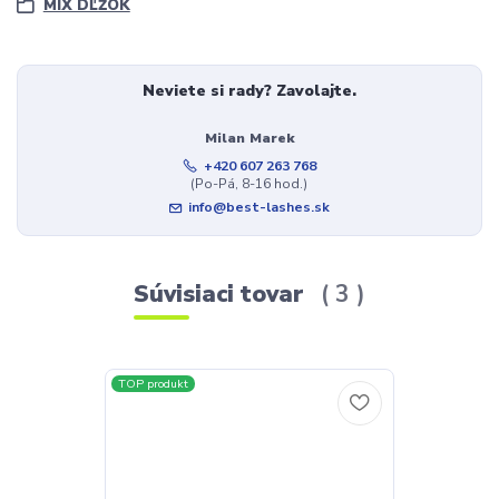
MIX DĽŽOK
Neviete si rady? Zavolajte.
Milan Marek
+420 607 263 768
(Po-Pá, 8-16 hod.)
info@best-lashes.sk
Súvisiaci tovar
3
TOP produkt