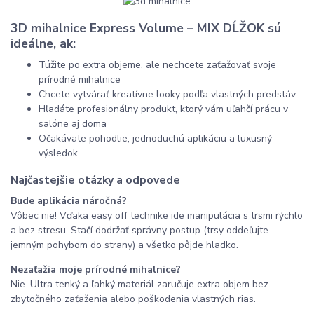
3D mihalnice Express Volume – MIX DĹŽOK sú
ideálne, ak:
Túžite po extra objeme, ale nechcete zaťažovať svoje
prírodné mihalnice
Chcete vytvárať kreatívne looky podľa vlastných predstáv
Hľadáte profesionálny produkt, ktorý vám uľahčí prácu v
salóne aj doma
Očakávate pohodlie, jednoduchú aplikáciu a luxusný
výsledok
Najčastejšie otázky a odpovede
Bude aplikácia náročná?
Vôbec nie! Vďaka easy off technike ide manipulácia s trsmi rýchlo
a bez stresu. Stačí dodržať správny postup (trsy oddeľujte
jemným pohybom do strany) a všetko pôjde hladko.
Nezaťažia moje prírodné mihalnice?
Nie. Ultra tenký a ľahký materiál zaručuje extra objem bez
zbytočného zaťaženia alebo poškodenia vlastných rias.