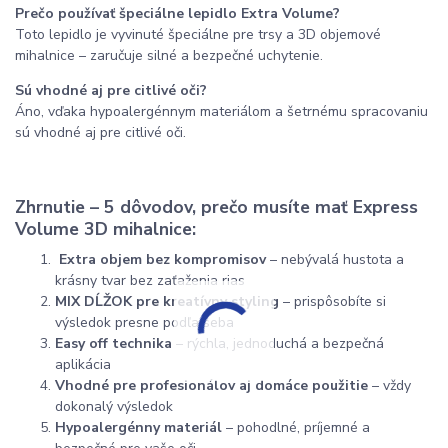
Prečo používať špeciálne lepidlo Extra Volume?
Toto lepidlo je vyvinuté špeciálne pre trsy a 3D objemové
mihalnice – zaručuje silné a bezpečné uchytenie.
Sú vhodné aj pre citlivé oči?
Áno, vďaka hypoalergénnym materiálom a šetrnému spracovaniu
sú vhodné aj pre citlivé oči.
Zhrnutie – 5 dôvodov, prečo musíte mať Express
Volume 3D mihalnice:
Extra objem bez kompromisov
– nebývalá hustota a
krásny tvar bez zaťaženia rias
MIX DĹŽOK pre kreatívny styling
– prispôsobíte si
výsledok presne podľa seba
Easy off technika
– rýchla, jednoduchá a bezpečná
aplikácia
Vhodné pre profesionálov aj domáce použitie
– vždy
dokonalý výsledok
Hypoalergénny materiál
– pohodlné, príjemné a