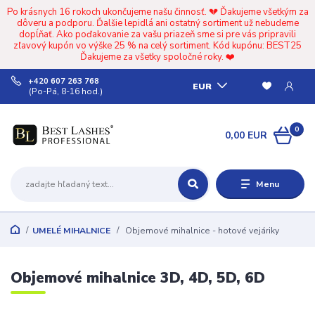
Po krásnych 16 rokoch ukončujeme našu činnosť. 💔 Ďakujeme všetkým za
dôveru a podporu. Ďalšie lepidlá ani ostatný sortiment už nebudeme
dopĺňať. Ako poďakovanie za vašu priazeň sme si pre vás pripravili
zľavový kupón vo výške 25 % na celý sortiment. Kód kupónu: BEST25
Ďakujeme za všetky spoločné roky. ❤️
+420 607 263 768
EUR
(Po-Pá, 8-16 hod.)
0
0,00 EUR
Menu
UMELÉ MIHALNICE
Objemové mihalnice - hotové vejáriky
Objemové mihalnice 3D, 4D, 5D, 6D