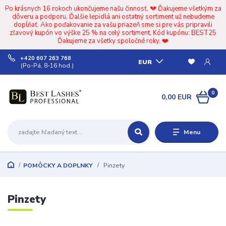
Po krásnych 16 rokoch ukončujeme našu činnosť. 💔 Ďakujeme všetkým za
dôveru a podporu. Ďalšie lepidlá ani ostatný sortiment už nebudeme
dopĺňať. Ako poďakovanie za vašu priazeň sme si pre vás pripravili
zľavový kupón vo výške 25 % na celý sortiment. Kód kupónu: BEST25
Ďakujeme za všetky spoločné roky. ❤️
+420 607 263 768
EUR
(Po-Pá, 8-16 hod.)
0
0,00 EUR
Menu
POMÔCKY A DOPLNKY
Pinzety
Pinzety