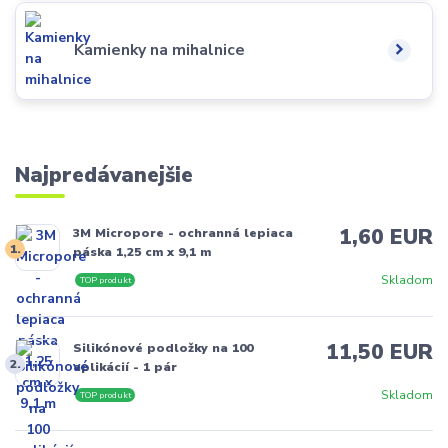
Kamienky na mihalnice
Najpredávanejšie
1,60 EUR
3M Micropore - ochranná lepiaca
1.
páska 1,25 cm x 9,1 m
Skladom
TOP produkt
11,50 EUR
Silikónové podložky na 100
2.
aplikácií - 1 pár
Skladom
TOP produkt