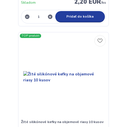
2,20 EUR
Skladom
/
ks
Pridať do košíka
TOP produkt
Žlté silikónové kefky na objemové riasy 10 kusov