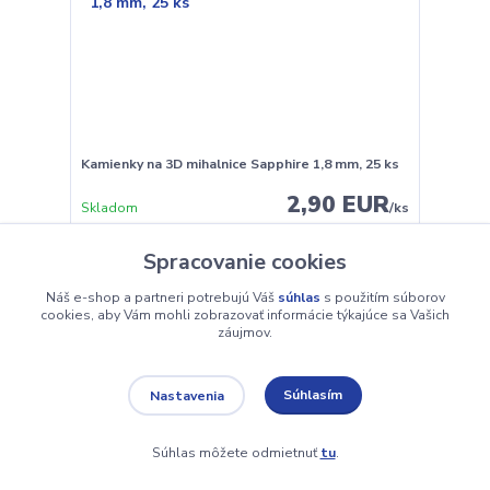
Kamienky na 3D mihalnice Sapphire 1,8 mm, 25 ks
2,90 EUR
Skladom
/
ks
Spracovanie cookies
Pridať do košíka
Náš e-shop a partneri potrebujú Váš
súhlas
s použitím súborov
cookies, aby Vám mohli zobrazovať informácie týkajúce sa Vašich
záujmov.
Súhlasím
Nastavenia
Súhlas môžete odmietnuť
tu
.