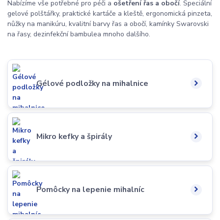
Nabízíme vše potřebné pro péči a
ošetření řas a obočí
. Speciální
gelové polštářky, praktické kartáče a kleště, ergonomická pinzeta,
nůžky na manikúru, kvalitní barvy řas a obočí, kamínky Swarovski
na řasy, dezinfekční bambule
a mnoho dalšího.
Gélové podložky na mihalnice
Mikro kefky a špirály
Pomôcky na lepenie mihalníc