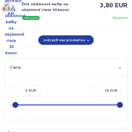
3,80 EUR
Žlté silikónové kefky na
3.
objemové riasy 10 kusov
Skladom
TOP produkt
zobraziť viac produktov
Cena:
EUR
EUR