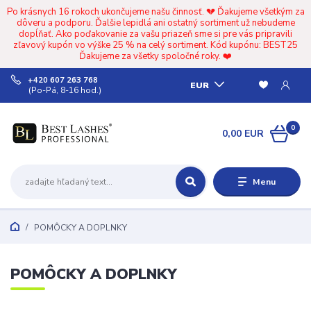
Po krásnych 16 rokoch ukončujeme našu činnosť. 💔 Ďakujeme všetkým za
dôveru a podporu. Ďalšie lepidlá ani ostatný sortiment už nebudeme
dopĺňať. Ako poďakovanie za vašu priazeň sme si pre vás pripravili
zľavový kupón vo výške 25 % na celý sortiment. Kód kupónu: BEST25
Ďakujeme za všetky spoločné roky. ❤️
+420 607 263 768
EUR
(Po-Pá, 8-16 hod.)
0
0,00 EUR
Menu
POMÔCKY A DOPLNKY
POMÔCKY A DOPLNKY