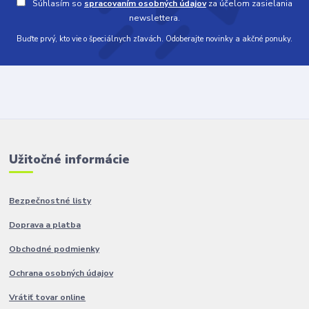
Súhlasím so
spracovaním osobných údajov
za účelom zasielania
newslettera.
Buďte prvý, kto vie o špeciálnych zľavách. Odoberajte novinky a akčné ponuky.
Užitočné informácie
Bezpečnostné listy
Doprava a platba
Obchodné podmienky
Ochrana osobných údajov
Vrátiť tovar online