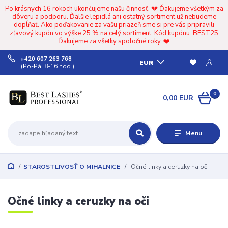
Po krásnych 16 rokoch ukončujeme našu činnosť. 💔 Ďakujeme všetkým za
dôveru a podporu. Ďalšie lepidlá ani ostatný sortiment už nebudeme
dopĺňať. Ako poďakovanie za vašu priazeň sme si pre vás pripravili
zľavový kupón vo výške 25 % na celý sortiment. Kód kupónu: BEST25
Ďakujeme za všetky spoločné roky. ❤️
+420 607 263 768
EUR
(Po-Pá, 8-16 hod.)
0
0,00 EUR
Menu
STAROSTLIVOSŤ O MIHALNICE
Očné linky a ceruzky na oči
Očné linky a ceruzky na oči