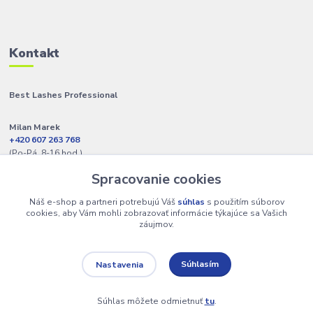
Kontakt
Best Lashes Professional
Milan Marek
+420 607 263 768
(Po-Pá, 8-16 hod.)
Spracovanie cookies
info@best-lashes.sk
Náš e-shop a partneri potrebujú Váš
súhlas
s použitím súborov
cookies, aby Vám mohli zobrazovať informácie týkajúce sa Vašich
záujmov.
Súhlasím
Nastavenia
Copyright © 2009 - 2025 Best Lashes Professional • Na UX & Web
Design je tu Lukáš Dubina
Súhlas môžete odmietnuť
tu
.
Vytvorené na
Eshop-rychlo.sk