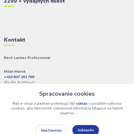
2200 + výdajných miest
Kontakt
Best Lashes Professional
Milan Marek
+420 607 263 768
(Po-Pá, 8-16 hod.)
Spracovanie cookies
info@best-lashes.sk
Náš e-shop a partneri potrebujú Váš
súhlas
s použitím súborov
cookies, aby Vám mohli zobrazovať informácie týkajúce sa Vašich
záujmov.
Súhlasím
Nastavenia