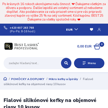
Po krásnych 16 rokoch ukončujeme našu činnosť. 💔 Ďakujeme všetkým za
dôveru a podporu. Ďalšie lepidlá ani ostatný sortiment už nebudeme
dopĺňať. Ako poďakovanie za vašu priazeň sme si pre vás pripravili
zľavový kupón vo výške 25 % na celý sortiment. Kód kupónu: BEST25
Ďakujeme za všetky spoločné roky. ❤️
+420 607 263 768
EUR
(Po-Pá, 8-16 hod.)
0
0,00 EUR
Menu
POMÔCKY A DOPLNKY
Mikro kefky a špirály
Fialové
silikónové kefky na objemové riasy 10 kusov
Fialové silikónové kefky na objemové
riasy 10 kusov