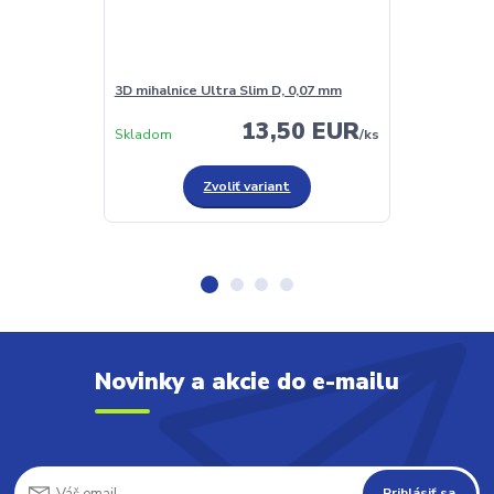
3D mihalnice Ultra Slim D, 0,07 mm
3D mihalnice 
13,50 EUR
Skladom
/
ks
Skladom
Zvoliť variant
Novinky a akcie do e-mailu
Prihlásiť sa