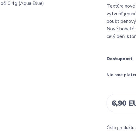
Textúra nové 
vytvoriť jemn
použiť penový
Nové bohaté o
celý deň, ktoré
Dostupnosť
Nie sme platc
6,90 E
Číslo produktu: