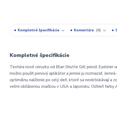
Kompletné špecifikácie
Komentáre
0
Kompletné špecifikácie
Textúra nové ceruzky od Blan Shutte Gél pencil Eyeliner um
možno použiť penový aplikátor a jemne ju rozmazať. Jemná 
optimálnu nalíčenie po celý deň, ktoré sa neobtiskávají a 
ve
ľmi obľúbenou značkou v USA a Japonsku. Odtieň farby A