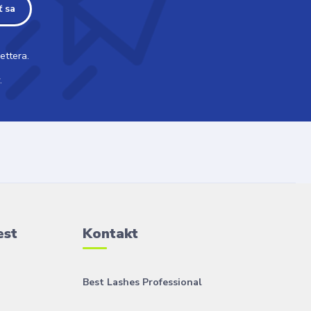
ť sa
ettera.
.
est
Kontakt
Best Lashes Professional