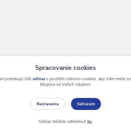
Spracovanie cookies
eri potrebujú Váš
súhlas
s použitím súborov cookies, aby Vám mohli zo
týkajúce sa Vašich záujmov.
Súhlasím
Nastavenia
 Design je tu Lukáš Dubina
Súhlas môžete odmietnuť
tu
.