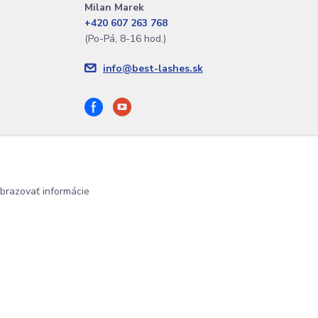
Milan Marek
+420 607 263 768
(Po-Pá, 8-16 hod.)
info@best-lashes.sk
brazovať informácie
Vytvorené na
Eshop-rychlo.sk