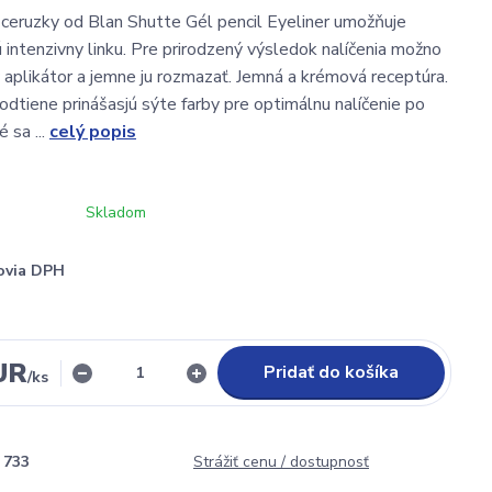
ceruzky od Blan Shutte Gél pencil Eyeliner umožňuje
ú intenzivny linku. Pre prirodzený výsledok nalíčenia možno
 aplikátor a jemne ju rozmazať. Jemná a krémová receptúra.
dtiene prinášasjú sýte farby pre optimálnu nalíčenie po
 sa ...
celý popis
Skladom
ovia DPH
UR
Pridať do košíka
/
ks
733
Strážiť cenu / dostupnosť