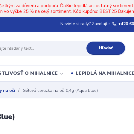
šetkým za dôveru a podporu. Ďalšie lepidlá ani ostatný sortimen
upón vo výške 25 % na celý sortiment. Kód kupónu: BEST25 Ďakujem
Neviete si rady? Zavolajte.
+420 60
Hľadať
TLIVOSŤ O MIHALNICE
LEPIDLÁ NA MIHALNIC
y na oči
Gélová ceruzka na oči 0,4g (Aqua Blue)
Blue)