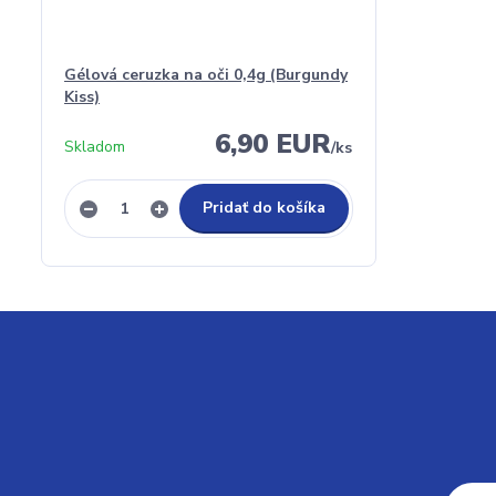
Gélová ceruzka na oči 0,4g (Burgundy
Kiss)
6,90 EUR
Skladom
/
ks
Pridať do košíka