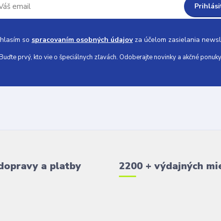
Prihlási
hlasím so
spracovaním osobných údajov
za účelom zasielania newsl
Buďte prvý, kto vie o špeciálnych zľavách. Odoberajte novinky a akčné ponuky
dopravy a platby
2200 + výdajných mi