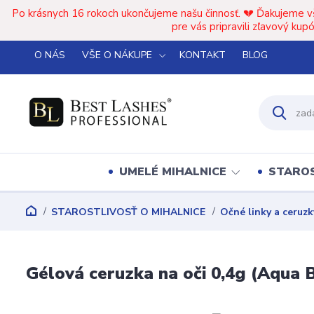
Po krásnych 16 rokoch ukončujeme našu činnosť. 💔 Ďakujeme v
pre vás pripravili zľavový k
O NÁS
VŠE O NÁKUPE
KONTAKT
BLOG
UMELÉ MIHALNICE
STAROS
STAROSTLIVOSŤ O MIHALNICE
Očné linky a ceruzk
Gélová ceruzka na oči 0,4g (Aqua 