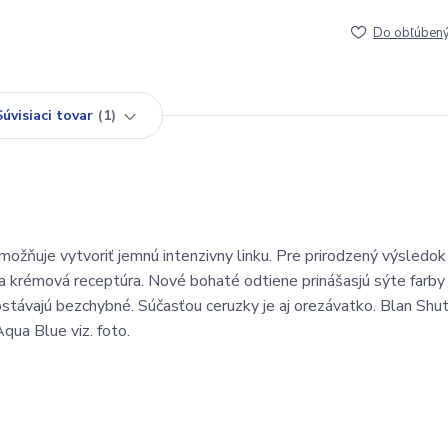
Do obľúben
Súvisiaci tovar
1
ožňuje vytvoriť jemnú intenzivny linku. Pre prirodzený výsledok 
a krémová receptúra. Nové bohaté odtiene prinášasjú sýte farby
zostávajú bezchybné. Súčasťou ceruzky je aj orezávatko. Blan Shut
qua Blue viz. foto.