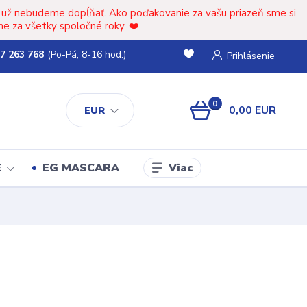
t už nebudeme dopĺňať. Ako poďakovanie za vašu priazeň sme si
e za všetky spoločné roky. ❤️
7 263 768
(Po-Pá, 8-16 hod.)
Prihlásenie
0
0,00 EUR
EUR
Viac
E
EG MASCARA