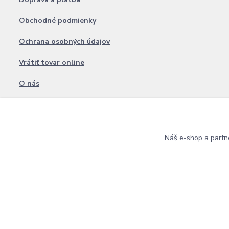
Obchodné podmienky
Ochrana osobných údajov
Vrátiť tovar online
O nás
Blog
Kontakt
Náš e-shop a partn
Copyright © 2009 - 2025 Best Lashes Professional • Na UX & Web