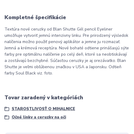
Kompletné špecifikácie
Textúra nové ceruzky od Blan Shutte Gél pencil Eyeliner
umožňuje vytvoriť jemnú intenzivny linku. Pre prirodzený výsledok
nalíčenia možno použiť penový aplikátor a jemne ju rozmazať.
Jemná a krémová receptúra. Nové bohaté odtiene prinášasjú sýte
farby pre optimálnu nalíčenie po celý deň, ktoré sa neobtiskávají
a zostávajú bezchybné. Súčasťou ceruzky je aj orezávatko. Blan
Shutte je ve
ľmi obľúbenou značkou v USA a Japonsku. Odtieň
farby Soul Black viz. foto.
Tovar zaradený v kategóriách
STAROSTLIVOSŤ O MIHALNICE
Očné linky a ceruzky na oči