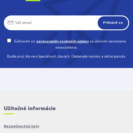
Prihlásiť sa
Súhlasím so
spracovaním osobných údajov
za účelom zasielania
newslettera.
Buďte prvý, kto vie o špeciálnych zľavách. Odoberajte novinky a akčné ponuky.
Užitočné informácie
Bezpečnostné listy