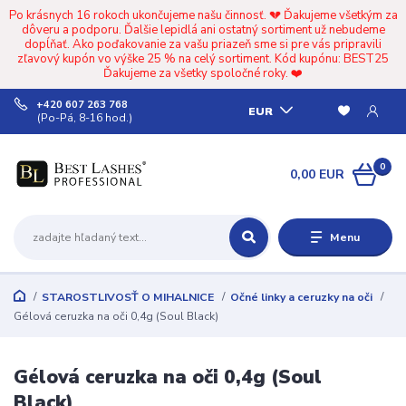
Po krásnych 16 rokoch ukončujeme našu činnosť. 💔 Ďakujeme všetkým za
dôveru a podporu. Ďalšie lepidlá ani ostatný sortiment už nebudeme
dopĺňať. Ako poďakovanie za vašu priazeň sme si pre vás pripravili
zľavový kupón vo výške 25 % na celý sortiment. Kód kupónu: BEST25
Ďakujeme za všetky spoločné roky. ❤️
+420 607 263 768
EUR
(Po-Pá, 8-16 hod.)
0
0,00 EUR
Menu
STAROSTLIVOSŤ O MIHALNICE
Očné linky a ceruzky na oči
Gélová ceruzka na oči 0,4g (Soul Black)
Gélová ceruzka na oči 0,4g (Soul
Black)