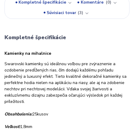
Kompletné špecifikácie
Komentáre
0
Súvisiaci tovar
3
Kompletné špecifikácie
Kamienky na mihalnice
Swarovski kamienky sú ideálnou voľbou pre zvýraznenie a
ozdobenie predĺžených rias, čím dodajú každému pohľadu
jedinečný a luxusný efekt. Tieto kvalitné dekoračné kamienky sa
perfektne hodia nielen na aplikáciu na riasy, ale aj na zdobenie
nechtov pri nechtovej modelácii. Vďaka svojej žiarivosti a
exkluzívnemu dizajnu zabezpečia očarujúci výsledok pri každej
príležitosti.
Obsah
balenia
:
25
kusov
Veľkosť
:
1,8
mm