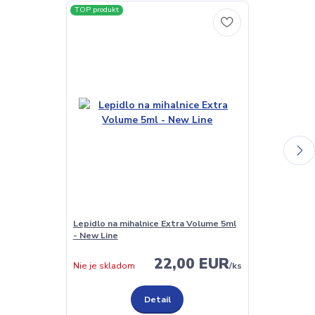
TOP produkt
TOP produkt
Lepidlo na mihalnice Extra Volume 5ml
Lash Primer a
- New Line
(odmašťovač)
22,00 EUR
Nie je skladom
/
ks
Nie je sklado
Detail