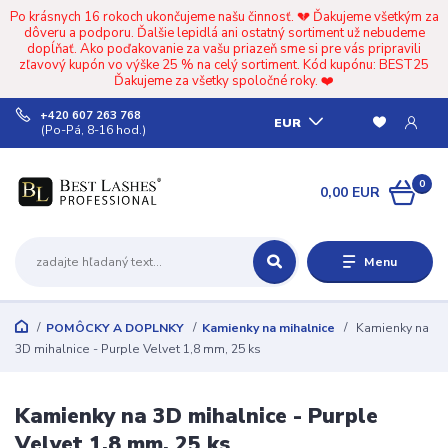
Po krásnych 16 rokoch ukončujeme našu činnosť. 💔 Ďakujeme všetkým za
dôveru a podporu. Ďalšie lepidlá ani ostatný sortiment už nebudeme
dopĺňať. Ako poďakovanie za vašu priazeň sme si pre vás pripravili
zľavový kupón vo výške 25 % na celý sortiment. Kód kupónu: BEST25
Ďakujeme za všetky spoločné roky. ❤️
+420 607 263 768
EUR
(Po-Pá, 8-16 hod.)
0
0,00 EUR
Menu
POMÔCKY A DOPLNKY
Kamienky na mihalnice
Kamienky na
3D mihalnice - Purple Velvet 1,8 mm, 25 ks
Kamienky na 3D mihalnice - Purple
Velvet 1,8 mm, 25 ks