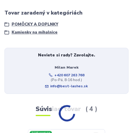
Tovar zaradený v kategóriách
POMÔCKY A DOPLNKY
Kamienky na mihalnice
Neviete si rady? Zavolajte.
Milan Marek
+420 607 263 768
(Po-Pá, 8-16 hod.)
info@best-lashes.sk
Súvisiaci tovar
4
TOP produkt
TOP produkt