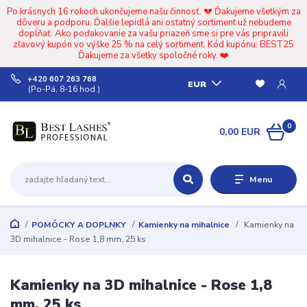
Po krásnych 16 rokoch ukončujeme našu činnosť. 💔 Ďakujeme všetkým za
dôveru a podporu. Ďalšie lepidlá ani ostatný sortiment už nebudeme
dopĺňať. Ako poďakovanie za vašu priazeň sme si pre vás pripravili
zľavový kupón vo výške 25 % na celý sortiment. Kód kupónu: BEST25
Ďakujeme za všetky spoločné roky. ❤️
+420 607 263 768
EUR
(Po-Pá, 8-16 hod.)
0
0,00 EUR
Menu
POMÔCKY A DOPLNKY
Kamienky na mihalnice
Kamienky na
3D mihalnice - Rose 1,8 mm, 25 ks
Kamienky na 3D mihalnice - Rose 1,8
mm, 25 ks