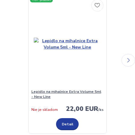
Lepidlo na mihalnice Extra Volume 5ml
Extra silné le
- New Line
Strong 5ml N
22,00 EUR
Nie je skladom
/
ks
Nie je sklado
Detail