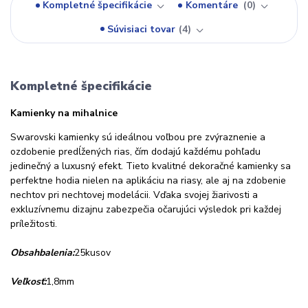
Kompletné špecifikácie
Komentáre
0
Súvisiaci tovar
4
Kompletné špecifikácie
Kamienky na mihalnice
Swarovski kamienky sú ideálnou voľbou pre zvýraznenie a
ozdobenie predĺžených rias, čím dodajú každému pohľadu
jedinečný a luxusný efekt. Tieto kvalitné dekoračné kamienky sa
perfektne hodia nielen na aplikáciu na riasy, ale aj na zdobenie
nechtov pri nechtovej modelácii. Vďaka svojej žiarivosti a
exkluzívnemu dizajnu zabezpečia očarujúci výsledok pri každej
príležitosti.
Obsah
balenia
:
25
kusov
Veľkosť
:
1,8
mm