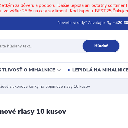
šetkým za dôveru a podporu. Ďalšie lepidlá ani ostatný sortimen
upón vo výške 25 % na celý sortiment. Kód kupónu: BEST25 Ďakujem
Neviete si rady? Zavolajte.
+420 60
Hľadať
TLIVOSŤ O MIHALNICE
LEPIDLÁ NA MIHALNIC
ové silikónové kefky na objemové riasy 10 kusov
mové riasy 10 kusov