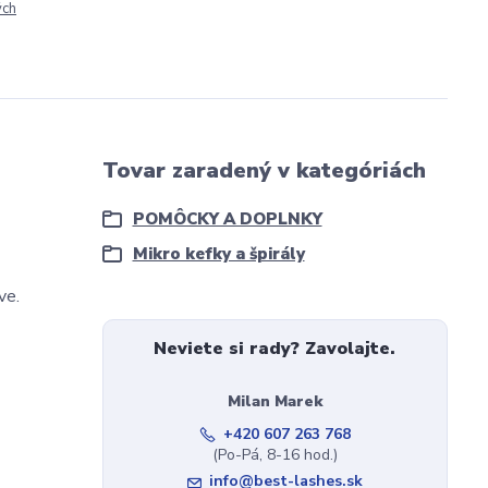
ých
Tovar zaradený v kategóriách
POMÔCKY A DOPLNKY
Mikro kefky a špirály
ve.
Neviete si rady? Zavolajte.
Milan Marek
+420 607 263 768
(Po-Pá, 8-16 hod.)
info@best-lashes.sk