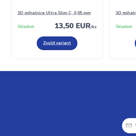
3D mihalnice Ultra Slim C, 0,05 mm
3D mihaln
13,50 EUR
Skladom
Skladom
/
ks
Zvoliť variant