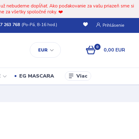
t už nebudeme dopĺňať. Ako poďakovanie za vašu priazeň sme si
e za všetky spoločné roky. ❤️
7 263 768
(Po-Pá, 8-16 hod.)
Prihlásenie
0
0,00 EUR
EUR
Viac
E
EG MASCARA