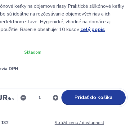
kónové kefky na objemové riasy Praktické silikónové kefky
rbe sú ideálne na rozčesávanie objemových rias a ich
 perfektnom stave. Hygienické, vhodné na domáce aj
 použitie. Balenie obsahuje: 10 kusov
celý popis
Skladom
ovia DPH
UR
Pridať do košíka
/
ks
132
Strážiť cenu / dostupnosť