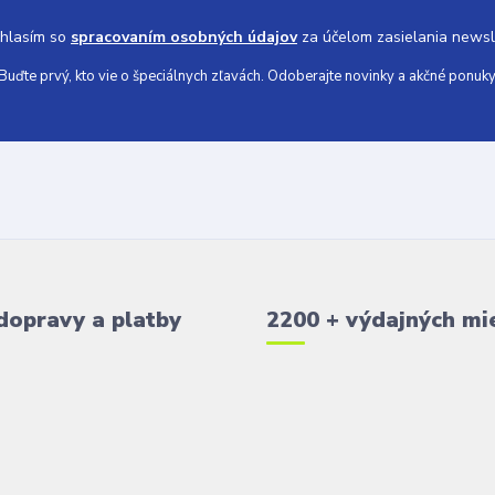
hlasím so
spracovaním osobných údajov
za účelom zasielania newsl
Buďte prvý, kto vie o špeciálnych zľavách. Odoberajte novinky a akčné ponuky
dopravy a platby
2200 + výdajných mi