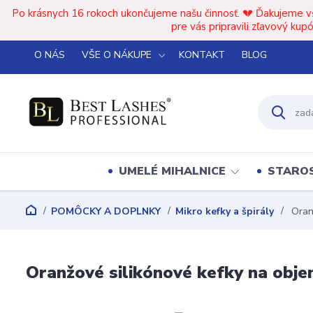
Po krásnych 16 rokoch ukončujeme našu činnosť. 💔 Ďakujeme v
pre vás pripravili zľavový k
O NÁS
VŠE O NÁKUPE
KONTAKT
BLOG
UMELÉ MIHALNICE
STAROS
POMÔCKY A DOPLNKY
Mikro kefky a špirály
Oranž
Oranžové silikónové kefky na obje