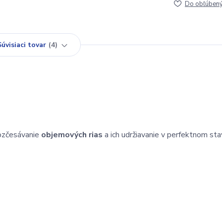
Do obľúben
Súvisiaci tovar
4
rozčesávanie
objemových rias
a ich udržiavanie v perfektnom sta