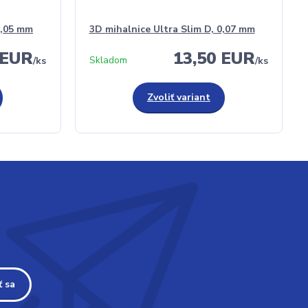
0,05 mm
3D mihalnice Ultra Slim D, 0,07 mm
 EUR
13,50 EUR
Skladom
/
ks
/
ks
Zvoliť variant
ť sa