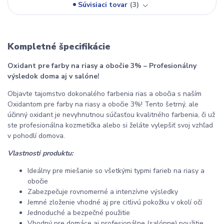
Súvisiaci tovar
3
Kompletné špecifikácie
Oxidant pre farby na riasy a obočie 3% – Profesionálny
výsledok doma aj v salóne!
Objavte tajomstvo dokonalého farbenia rias a obočia s naším
Oxidantom pre farby na riasy a obočie 3%! Tento šetrný, ale
účinný oxidant je nevyhnutnou súčasťou kvalitného farbenia, či už
ste profesionálna kozmetička alebo si želáte vylepšiť svoj vzhľad
v pohodlí domova.
Vlastnosti produktu:
Ideálny pre miešanie so všetkými typmi farieb na riasy a
obočie
Zabezpečuje rovnomerné a intenzívne výsledky
Jemné zloženie vhodné aj pre citlivú pokožku v okolí očí
Jednoduché a bezpečné použitie
Vhodný pre domáce aj profesionálne (salónne) použitie