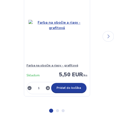
Farba na obočie a riasy - grafitová
Farba na oboči
5,50 EUR
Skladom
/
ks
Skladom
Pridať do košíka