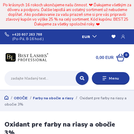
Po krásnych 16 rokoch ukončujeme našu činnosť. 💔 Ďakujeme všetkým za
dôveru a podporu. Ďalšie lepidlá ani ostatný sortiment už nebudeme
dopĺňať. Ako poďakovanie za vašu priazeň sme si pre vás pripravili
zľavový kupón vo výške 25 % na celý sortiment. Kód kupónu: BEST25
Ďakujeme za všetky spoločné roky. ❤️
+420 607 263 768
EUR
(Po-Pá, 8-16 hod.)
0
0,00 EUR
Menu
OBOČIE
Farby na obočie a riasy
Oxidant pre farby na riasy a
obočie 3%
Oxidant pre farby na riasy a obočie
3%