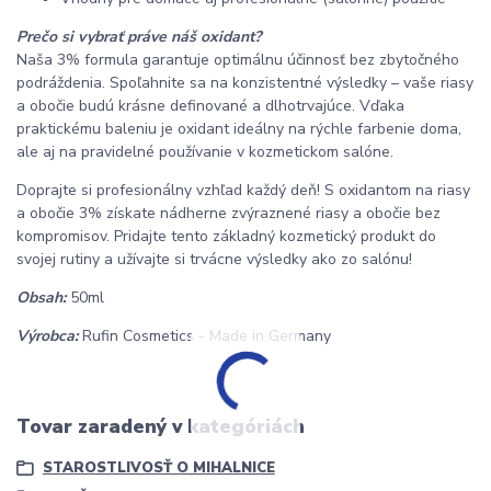
Prečo si vybrať práve náš oxidant?
Naša 3% formula garantuje optimálnu účinnosť bez zbytočného
podráždenia. Spoľahnite sa na konzistentné výsledky – vaše riasy
a obočie budú krásne definované a dlhotrvajúce. Vďaka
praktickému baleniu je oxidant ideálny na rýchle farbenie doma,
ale aj na pravidelné používanie v kozmetickom salóne.
Doprajte si profesionálny vzhľad každý deň! S oxidantom na riasy
a obočie 3% získate nádherne zvýraznené riasy a obočie bez
kompromisov. Pridajte tento základný kozmetický produkt do
svojej rutiny a užívajte si trvácne výsledky ako zo salónu!
Obsah:
50ml
Výrobca:
Rufin Cosmetics - Made in Germany
Tovar zaradený v kategóriách
STAROSTLIVOSŤ O MIHALNICE