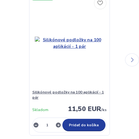
Silikónové podložky na 100 aplikácií - 1
Lepidlo na mi
pár
New Line
11,50 EUR
Skladom
/
ks
Skladom
Pridať do košíka