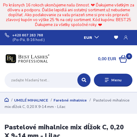
Po krásnych 16 rokoch ukončujeme našu činnosť. 💔 Ďakujeme všetkým za
dôveru a podporu. Ďalšie lepidlá ani ostatný sortiment už nebudeme
dopĺňať. Ako poďakovanie za vašu priazeň sme si pre vás pripravili
zľavový kupón vo výške 25 % na celý sortiment. Kód kupónu: BEST25
Ďakujeme za všetky spoločné roky. ❤️
+420 607 263 768
EUR
(Po-Pá, 8-16 hod.)
0
0,00 EUR
Menu
UMELÉ MIHALNICE
Farebné mihalnice
Pastelové mihalnice
mix dĺžok C, 0,20 X 9-14 mm - Lilac
Pastelové mihalnice mix dĺžok C, 0,20
X 9-14 mm - Lilac