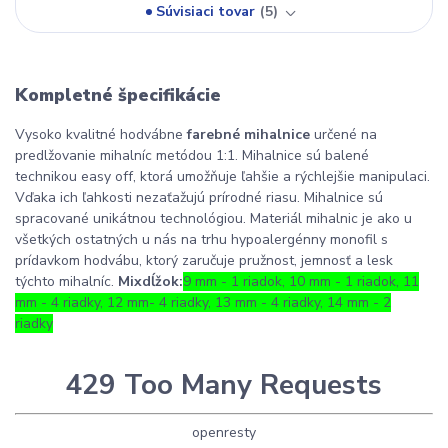
Súvisiaci tovar
5
Kompletné špecifikácie
Vysoko kvalitné hodvábne
farebné mihalnice
určené na
predlžovanie mihalníc metódou 1:1. Mihalnice sú balené
technikou easy off, ktorá umožňuje
ľahšie a rýchlejšie manipulaci.
Vďaka ich ľahkosti nezaťažujú prírodné riasu. Mihalnice sú
spracované unikátnou technológiou. Materiál mihalnic je ako u
všetkých ostatných u nás na trhu hypoalergénny monofil s
prídavkom hodvábu, ktorý zaručuje pružnost, jemnosť a lesk
týchto mihalníc.
Mix
dĺžok
:
9 mm - 1 riadok
,
10 mm - 1 riadok
,
11
mm - 4 riadky
,
12 mm- 4 riadky
,
13 mm - 4 riadky
,
14 mm - 2
riadky
429 Too Many Requests
openresty