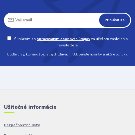
Prihlásiť sa
Súhlasím so
spracovaním osobných údajov
za účelom zasielania
newslettera.
Buďte prvý, kto vie o špeciálnych zľavách. Odoberajte novinky a akčné ponuky.
Užitočné informácie
Bezpečnostné listy