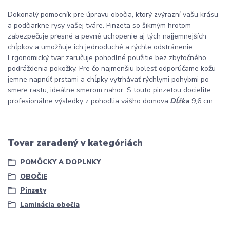
Dokonalý pomocník pre úpravu obočia, ktorý zvýrazní vašu krásu
a podčiarkne rysy vašej tváre. Pinzeta so šikmým hrotom
zabezpečuje presné a pevné uchopenie aj tých najjemnejších
chĺpkov a umožňuje ich jednoduché a rýchle odstránenie.
Ergonomický tvar zaručuje pohodlné použitie bez zbytočného
podráždenia pokožky. Pre čo najmenšiu bolesť odporúčame kožu
jemne napnúť prstami a chĺpky vytrhávať rýchlymi pohybmi po
smere rastu, ideálne smerom nahor. S touto pinzetou docielite
profesionálne výsledky z pohodlia vášho domova.
Dĺžka
9,6 cm
Tovar zaradený v kategóriách
POMÔCKY A DOPLNKY
OBOČIE
Pinzety
Laminácia obočia