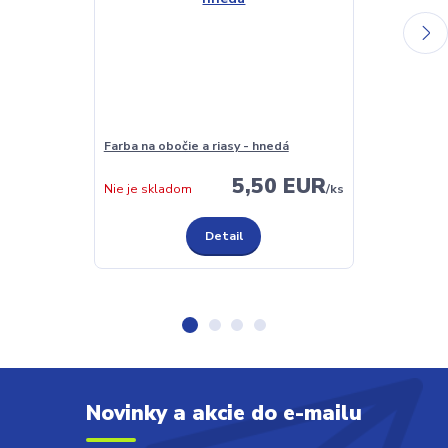
Farba na obočie a riasy - hnedá
Farba na oboči
5,50 EUR
Skladom
Nie je skladom
/
ks
Detail
Novinky a akcie do e-mailu