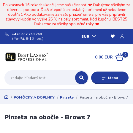
Po krásnych 16 rokoch ukončujeme našu činnosť. 💔 Ďakujeme všetkým za
dôveru a podporu. Ďalšie lepidlá ani ostatný sortiment už nebudeme
dopĺňať. Ako poďakovanie za vašu priazeň sme si pre vás pripravili
zľavový kupón vo výške 25 % na celý sortiment. Kód kupónu: BEST25
Ďakujeme za všetky spoločné roky. ❤️
+420 607 263 768
EUR
(Po-Pá, 8-16 hod.)
0
0,00 EUR
Menu
POMÔCKY A DOPLNKY
Pinzety
Pinzeta na obočie - Brows 7
Pinzeta na obočie - Brows 7