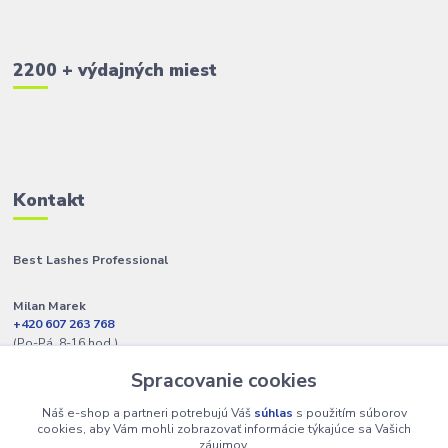
2200 + výdajných miest
Kontakt
Best Lashes Professional
Milan Marek
+420 607 263 768
(Po-Pá, 8-16 hod.)
Spracovanie cookies
info@best-lashes.sk
Náš e-shop a partneri potrebujú Váš
súhlas
s použitím súborov
cookies, aby Vám mohli zobrazovať informácie týkajúce sa Vašich
záujmov.