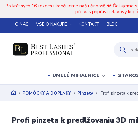
Po krásnych 16 rokoch ukončujeme našu činnosť. 💔 Ďakujeme v
pre vás pripravili zľavový k
O NÁS
VŠE O NÁKUPE
KONTAKT
BLOG
UMELÉ MIHALNICE
STAROS
POMÔCKY A DOPLNKY
Pinzety
Profi pinzeta k pre
Profi pinzeta k predlžovaniu 3D mi