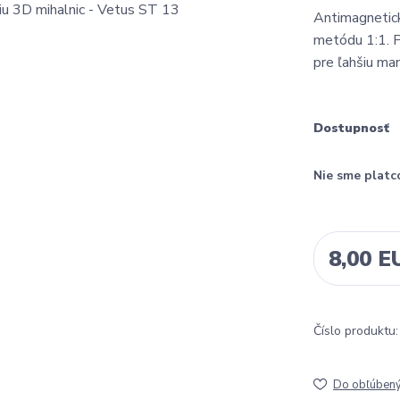
Antimagnetick
metódu 1:1. Pi
pre ľahšiu ma
Dostupnosť
Nie sme platc
8,00 E
Číslo produktu:
Do obľúben