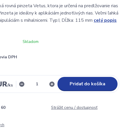
á rovná pinzeta Vetus, ktora je určená na predlžovanie rias
nzeta je ideálny k aplikáciám jednotlivých rias. Veľmi ľahká
nipuláciám s mihalnicemi. Typ:I, Dĺžka: 115 mm
celý popis
Skladom
ovia DPH
UR
Pridať do košíka
/
ks
60
Strážiť cenu / dostupnosť
ých