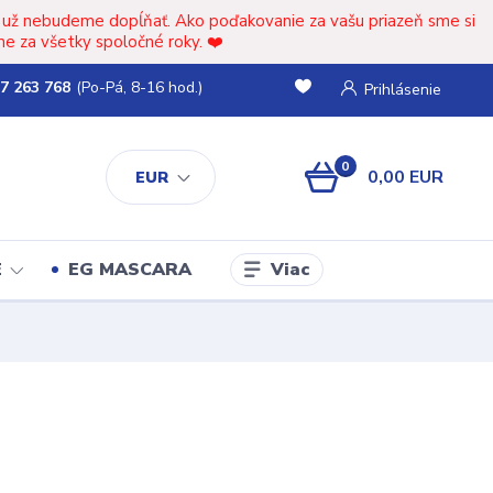
t už nebudeme dopĺňať. Ako poďakovanie za vašu priazeň sme si
e za všetky spoločné roky. ❤️
7 263 768
(Po-Pá, 8-16 hod.)
Prihlásenie
0
0,00 EUR
EUR
Viac
E
EG MASCARA