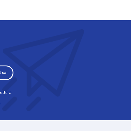
ť sa
ettera.
.