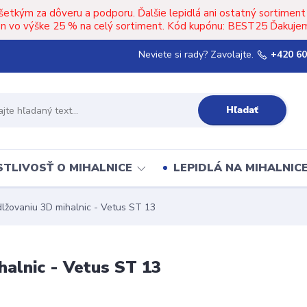
šetkým za dôveru a podporu. Ďalšie lepidlá ani ostatný sortimen
upón vo výške 25 % na celý sortiment. Kód kupónu: BEST25 Ďakujem
Neviete si rady? Zavolajte.
+420 60
Hľadať
TLIVOSŤ O MIHALNICE
LEPIDLÁ NA MIHALNIC
dlžovaniu 3D mihalnic - Vetus ST 13
halnic - Vetus ST 13