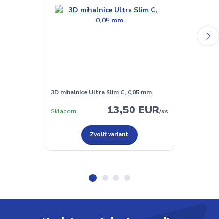
3D mihalnice Ultra Slim C, 0,05 mm
3D mihalnice 
13,50 EUR
Skladom
/
ks
Skladom
Zvoliť variant