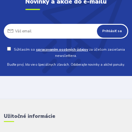
Novinky a akcie do e-mailu
Prihlásiť sa
Súhlasím so
spracovaním osobných údajov
za účelom zasielania
newslettera.
Buďte prvý, kto vie o špeciálnych zľavách. Odoberajte novinky a akčné ponuky.
Užitočné informácie