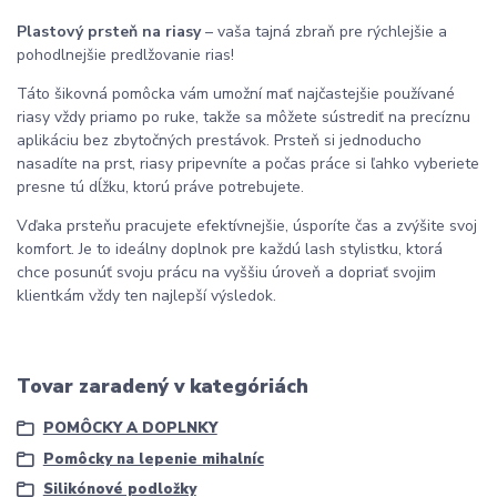
Plastový prsteň na riasy
– vaša tajná zbraň pre rýchlejšie a
pohodlnejšie predlžovanie rias!
Táto šikovná pomôcka vám umožní mať najčastejšie používané
riasy vždy priamo po ruke, takže sa môžete sústrediť na precíznu
aplikáciu bez zbytočných prestávok. Prsteň si jednoducho
nasadíte na prst, riasy pripevníte a počas práce si ľahko vyberiete
presne tú dĺžku, ktorú práve potrebujete.
Vďaka prsteňu pracujete efektívnejšie, úsporíte čas a zvýšite svoj
komfort. Je to ideálny doplnok pre každú lash stylistku, ktorá
chce posunúť svoju prácu na vyššiu úroveň a dopriať svojim
klientkám vždy ten najlepší výsledok.
Tovar zaradený v kategóriách
POMÔCKY A DOPLNKY
Pomôcky na lepenie mihalníc
Silikónové podložky