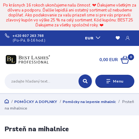
Po krásnych 16 rokoch ukončujeme našu činnosť. 💔 Ďakujeme všetkým za
dôveru a podporu. Ďalšie lepidlá ani ostatný sortiment už nebudeme
dopĺňať. Ako poďakovanie za vašu priazeň sme si pre vás pripravili
zľavový kupón vo výške 25 % na celý sortiment. Kód kupónu: BEST25
Ďakujeme za všetky spoločné roky. ❤️
+420 607 263 768
EUR
(Po-Pá, 8-16 hod.)
0
0,00 EUR
Menu
POMÔCKY A DOPLNKY
Pomôcky na lepenie mihalníc
Prsteň
na mihalnice
Prsteň na mihalnice