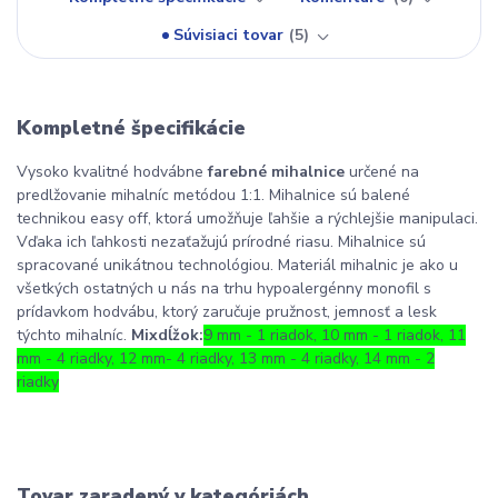
Súvisiaci tovar
5
Kompletné špecifikácie
Vysoko kvalitné hodvábne
farebné mihalnice
určené na
predlžovanie mihalníc metódou 1:1. Mihalnice sú balené
technikou easy off, ktorá umožňuje
ľahšie a rýchlejšie manipulaci.
Vďaka ich ľahkosti nezaťažujú prírodné riasu. Mihalnice sú
spracované unikátnou technológiou. Materiál mihalnic je ako u
všetkých ostatných u nás na trhu hypoalergénny monofil s
prídavkom hodvábu, ktorý zaručuje pružnost, jemnosť a lesk
týchto mihalníc.
Mix
dĺžok
:
9 mm - 1 riadok
,
10 mm - 1 riadok
,
11
mm - 4 riadky
,
12 mm- 4 riadky
,
13 mm - 4 riadky
,
14 mm - 2
riadky
Tovar zaradený v kategóriách