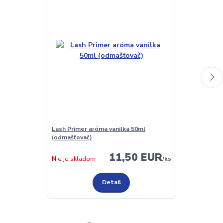
Lash Primer aróma vanilka 50ml
Silikónové pod
(odmašťovač)
pár
11,50 EUR
Skladom
Nie je skladom
/
ks
Detail