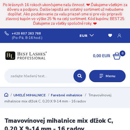
Po krásnych 16 rokoch ukončujeme našu činnosť. 💔 Ďakujeme všetkým za
dôveru a podporu. Ďalšie lepidlá ani ostatný sortiment už nebudeme
dopĺňať. Ako poďakovanie za vašu priazeň sme si pre vás pripravili
zľavový kupón vo výške 25 % na celý sortiment. Kód kupónu: BEST25
Ďakujeme za všetky spoločné roky. ❤️
+420 607 263 768
EUR
(Po-Pá, 8-16 hod.)
0
0,00 EUR
Menu
UMELÉ MIHALNICE
Farebné mihalnice
Tmavovínovej
mihalnice mix dľžok C, 0,20 X 9-14 mm - 16 radov
Tmavovínovej mihalnice mix dľžok C,
0,20 X 9-14 mm - 16 radov