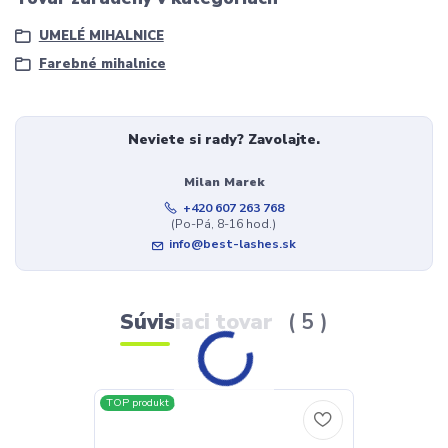
UMELÉ MIHALNICE
Farebné mihalnice
Neviete si rady? Zavolajte.
Milan Marek
+420 607 263 768
(Po-Pá, 8-16 hod.)
info@best-lashes.sk
Súvisiaci tovar
5
TOP produkt
TOP produkt