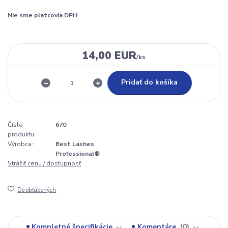
Nie sme platcovia DPH
14,00 EUR
/
ks
Pridať do košíka
Číslo
670
produktu:
Výrobca:
Best Lashes
Professional®
Strážiť cenu / dostupnosť
Do obľúbených
Kompletné špecifikácie
Komentáre
0