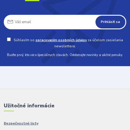
Prihlásiť sa
Súhlasím so
spracovaním osobných údajov
za účelom zasielania
newslettera.
Buďte prvý, kto vie o špeciálnych zľavách. Odoberajte novinky a akčné ponuky.
Užitočné informácie
Bezpečnostné listy