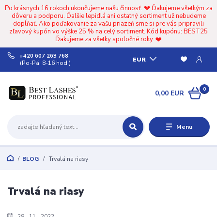
Po krásnych 16 rokoch ukončujeme našu činnosť. 💔 Ďakujeme všetkým za
dôveru a podporu. Ďalšie lepidlá ani ostatný sortiment už nebudeme
dopĺňať. Ako poďakovanie za vašu priazeň sme si pre vás pripravili
zľavový kupón vo výške 25 % na celý sortiment. Kód kupónu: BEST25
Ďakujeme za všetky spoločné roky. ❤️
+420 607 263 768
EUR
(Po-Pá, 8-16 hod.)
0
0,00 EUR
Menu
BLOG
Trvalá na riasy
Trvalá na riasy
28
11
2022