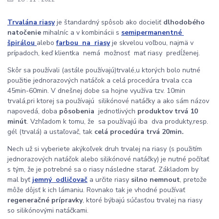
Trvalá
na
riasy
je štandardný spôsob ako docieliť
dlhodobého
natočenie
mihalníc
a
v kombinácii
s
semipermanentné
špirálou
alebo
farbou
na
riasy
je skvelou voľbou, najmä
v
prípadoch, keď
klientka
nemá
možnosť
mať
riasy
predĺženej
.
Skôr
sa používali (
a
stále používajú
)
trvalé
,
u ktorých bolo
nutné
použitie
jednorazových
natáčok
a celá procedúra trvala cca
45min
-
60min
. V dnešnej dobe sa
hojne
využíva tzv
.
10min
trvalá
,
pri ktorej sa používajú
silikónové
natáčky
a ako sám
názov
napovedá, doba
pôsobenia
jednotlivých
produktov
trvá
10
minút
. Vzhľadom k tomu,
že
sa
používajú iba
dva produkty,
resp
.
gél
(trvalá) a ustaľovač, tak
celá procedúra trvá
20min
.
Nech už si vyberiete akýkoľvek druh trvalej na riasy (s použitím
jednorazových natáčok alebo silikónové natáčky) je nutné počítať
s tým, že je potrebné sa o riasy následne starať. Základom by
mal byť
jemný
odličovač
a určite riasy
silno nemnout
, pretože
m
ô
že d
ôjsť k ich lámaniu. Rovnako tak je vhodné používať
regeneračné prípravky
, ktoré býbajú súčasťou trvalej na riasy
so silikónovými natáčkami.