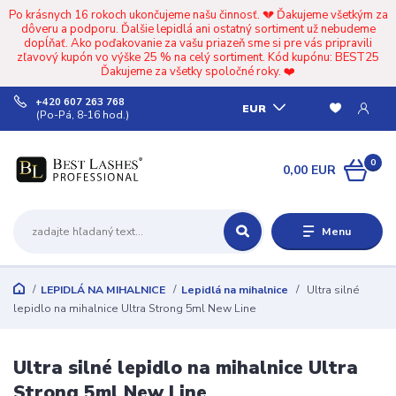
Po krásnych 16 rokoch ukončujeme našu činnosť. 💔 Ďakujeme všetkým za
dôveru a podporu. Ďalšie lepidlá ani ostatný sortiment už nebudeme
dopĺňať. Ako poďakovanie za vašu priazeň sme si pre vás pripravili
zľavový kupón vo výške 25 % na celý sortiment. Kód kupónu: BEST25
Ďakujeme za všetky spoločné roky. ❤️
+420 607 263 768
EUR
(Po-Pá, 8-16 hod.)
0
0,00 EUR
Menu
LEPIDLÁ NA MIHALNICE
Lepidlá na mihalnice
Ultra silné
lepidlo na mihalnice Ultra Strong 5ml New Line
Ultra silné lepidlo na mihalnice Ultra
Strong 5ml New Line