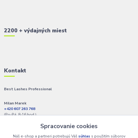
2200 + výdajných miest
Kontakt
Best Lashes Professional
Milan Marek
+420 607 263 768
(Po-Pá, 8-16 hod.)
Spracovanie cookies
info@best-lashes.sk
Náš e-shop a partneri potrebujú Váš
súhlas
s použitím súborov