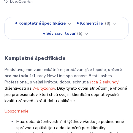
Do obľúbených
Kompletné špecifikácie
Komentáre
0
Súvisiaci tovar
5
Kompletné špecifikácie
Predstavujeme vam unikátné nejpredávanejšie lepidlo,
určené
pre metódu 1:1
, rady New Line spolocnosti Best Lashes
Professional, s ve
ľmi krátkou dobou schnutia
(cca 2 sekundy)
drženlivosti az
7-8 tyzdnov
. Diky týmto dvom atribútom je vhodné
pre profesionálov, ktorí chcú svojim klientkám dopriať vysokú
kvalitu zároveň skrátit dobu aplikácie.
Upozornenie:
Max. doba drženlivosti 7-8 týždňov všetko je podmienené
správnou aplikácijou a dostatočnú peci klientky.