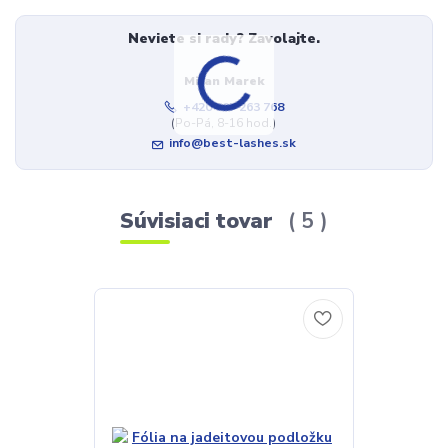
Neviete si rady? Zavolajte.
Milan Marek
+420 607 263 768
(Po-Pá, 8-16 hod.)
info@best-lashes.sk
Súvisiaci tovar
5