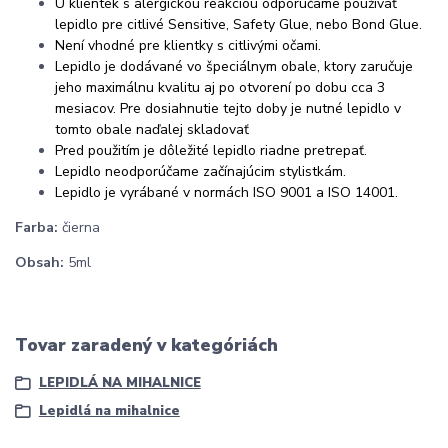
U klientek s alergickou reakciou odporúčame používať
lepidlo pre citlivé Sensitive, Safety Glue, nebo Bond Glue.
Není vhodné pre klientky s citlivými očami.
Lepidlo je dodávané vo špeciálnym obale, ktory zaručuje
jeho maximálnu kvalitu aj po otvorení po dobu cca 3
mesiacov. Pre dosiahnutie tejto doby je nutné lepidlo v
tomto obale naďalej skladovať
Pred použitím je d
ôležité lepidlo riadne pretrepať.
Lepidlo neodporúčame začínajúcim stylistkám.
Lepidlo je vyrábané v normách ISO 9001 a ISO 14001.
Farba:
čierna
Obsah:
5ml
Tovar zaradený v kategóriách
LEPIDLÁ NA MIHALNICE
Lepidlá na mihalnice