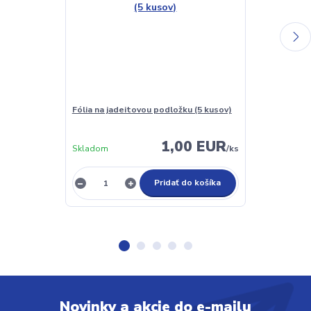
Fólia na jadeitovou podložku (5 kusov)
Crystal podlo
1,00 EUR
Skladom
/
ks
Skladom
Pridať do košíka
Novinky a akcie do e-mailu