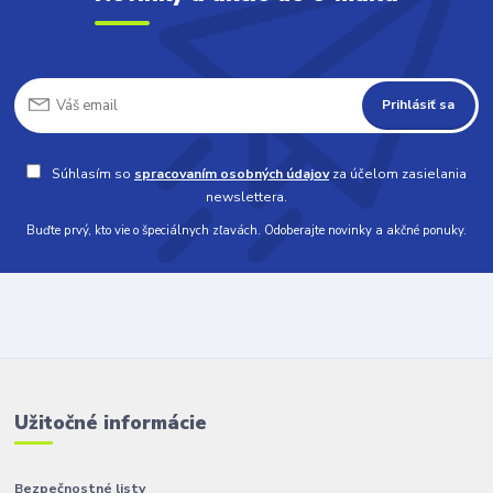
Prihlásiť sa
Súhlasím so
spracovaním osobných údajov
za účelom zasielania
newslettera.
Buďte prvý, kto vie o špeciálnych zľavách. Odoberajte novinky a akčné ponuky.
Užitočné informácie
Bezpečnostné listy