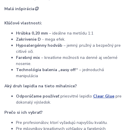
Malá inšpirácia
😉
Kľúčové vlastnosti:
Hrúbka 0,20 mm
– ideálne na metódu 1:1
Zakrivenie D
- mega efek.
Hypoalergénny hodváb
– jemný, pružný a bezpečný pre
citlivé oči.
Farebný mix
– kreatívne možnosti na denné aj večerné
nosenie.
Technológia balenia „easy off“
– jednoduchá
manipulácia
Aký druh lepidla na tieto mihalnice?
Odporúčame používať
priesvitné lepidlo
Clear Glue
pre
dokonalý výsledok.
Prečo si ich vybrať?
Pre profesionálov, ktorí vyžadujú najvyššiu kvalitu.
Pre milovníkov kreatívnych vzhľadov a farebných