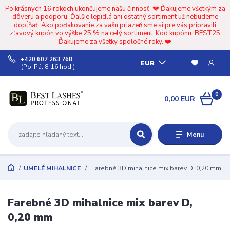
Po krásnych 16 rokoch ukončujeme našu činnosť. 💔 Ďakujeme všetkým za
dôveru a podporu. Ďalšie lepidlá ani ostatný sortiment už nebudeme
dopĺňať. Ako poďakovanie za vašu priazeň sme si pre vás pripravili
zľavový kupón vo výške 25 % na celý sortiment. Kód kupónu: BEST25
Ďakujeme za všetky spoločné roky. ❤️
+420 607 263 768
EUR
(Po-Pá, 8-16 hod.)
0
0,00 EUR
Menu
UMELÉ MIHALNICE
Farebné 3D mihalnice mix barev D, 0,20 mm
Farebné 3D mihalnice mix barev D,
0,20 mm