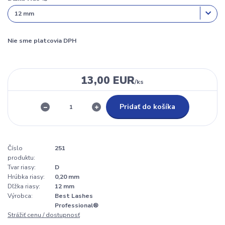
Nie sme platcovia DPH
13,00 EUR
/
ks
Pridať do košíka
Číslo
251
produktu:
Tvar riasy:
D
Hrúbka riasy:
0,20 mm
Dľžka riasy:
12 mm
Výrobca:
Best Lashes
Professional®
Strážiť cenu / dostupnosť