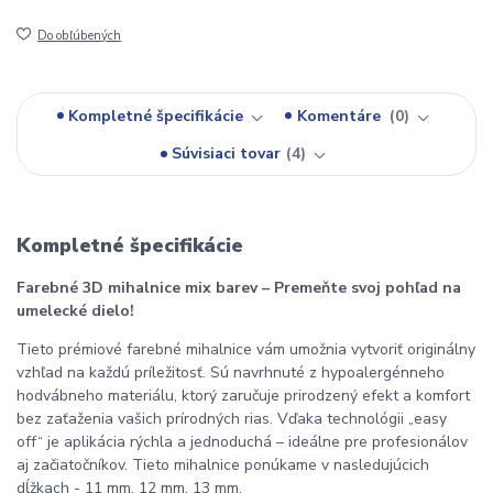
Do obľúbených
Kompletné špecifikácie
Komentáre
0
Súvisiaci tovar
4
Kompletné špecifikácie
Farebné 3D mihalnice mix barev – Premeňte svoj pohľad na
umelecké dielo!
Tieto prémiové farebné mihalnice vám umožnia vytvoriť originálny
vzhľad na každú príležitosť. Sú navrhnuté z hypoalergénneho
hodvábneho materiálu, ktorý zaručuje prirodzený efekt a komfort
bez zaťaženia vašich prírodných rias. Vďaka technológii „easy
off“ je aplikácia rýchla a jednoduchá – ideálne pre profesionálov
aj začiatočníkov. Tieto mihalnice ponúkame v nasledujúcich
dĺžkach - 11 mm, 12 mm, 13 mm.