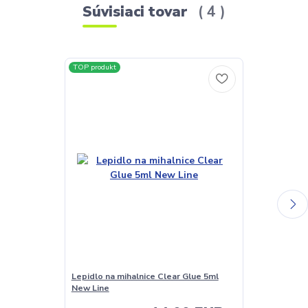
Súvisiaci tovar
4
TOP produkt
Lepidlo na mihalnice Clear Glue 5ml
Zelené mihalni
New Line
14 mm - 16 ra