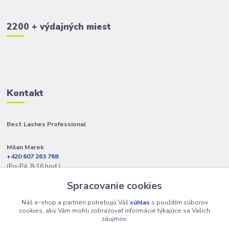
2200 + výdajných miest
Kontakt
Best Lashes Professional
Milan Marek
+420 607 263 768
(Po-Pá, 8-16 hod.)
Spracovanie cookies
info@best-lashes.sk
Náš e-shop a partneri potrebujú Váš
súhlas
s použitím súborov
cookies, aby Vám mohli zobrazovať informácie týkajúce sa Vašich
záujmov.