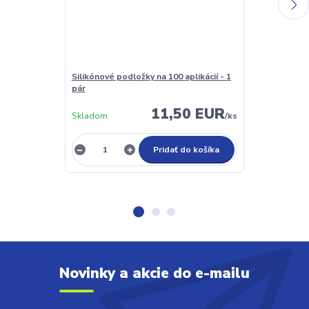
Silikónové podložky na 100 aplikácií - 1
Lash Primer a
pár
(odmašťovač)
11,50 EUR
Skladom
/
ks
Nie je sklado
Pridať do košíka
Novinky a akcie do e-mailu