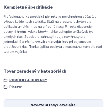
Kompletné špecifikácie
Profesionálna
kozmetická pinzeta
je nevyhnutnou súčasťou
výbavy každej lash stylistky. Slúži na precízne uchytenie a
aplikáciu umelých rias na prírodné riasy. Pinzeta disponuje
pevnými hrotmi, vďaka ktorým ľahko uchopíte akýkoľvek typ
umelých rias. Špeciálne zahnutý hrot je navrhnutý pre
jednoduché a rýchle
vytváranie vejárikov
pri objemovom
predlžovaní rias. Tenká špička poskytuje maximálnu kontrolu nad
tvarom vejárika.
Tovar zaradený v kategóriách
POMÔCKY A DOPLNKY
Pinzety
Neviete si rady? Zavolajte.