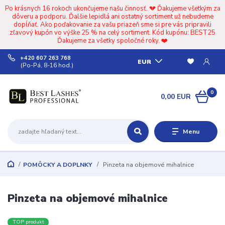
Po krásnych 16 rokoch ukončujeme našu činnosť. 💔 Ďakujeme všetkým za
dôveru a podporu. Ďalšie lepidlá ani ostatný sortiment už nebudeme
dopĺňať. Ako poďakovanie za vašu priazeň sme si pre vás pripravili
zľavový kupón vo výške 25 % na celý sortiment. Kód kupónu: BEST25
Ďakujeme za všetky spoločné roky. ❤️
+420 607 263 768
EUR
(Po-Pá, 8-16 hod.)
0
0,00 EUR
Menu
POMÔCKY A DOPLNKY
Pinzeta na objemové mihalnice
Pinzeta na objemové mihalnice
TOP produkt