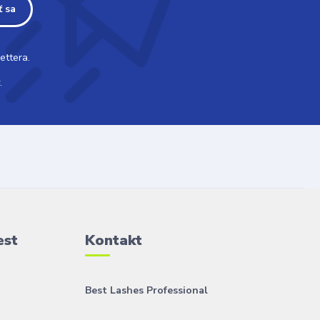
ť sa
ettera.
.
est
Kontakt
Best Lashes Professional