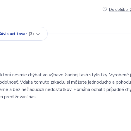
Do obľúben
Súvisiaci tovar
3
 ktorá nesmie chýbať vo výbave žiadnej lash stylistky. Vyrobené 
ť a odolnosť. Vďaka tomuto zrkadlu si môžete jednoducho a pohodl
merne a bez nežiaducich nedostatkov. Pomáha odhaliť prípadné ch
 predlžovaní rias.