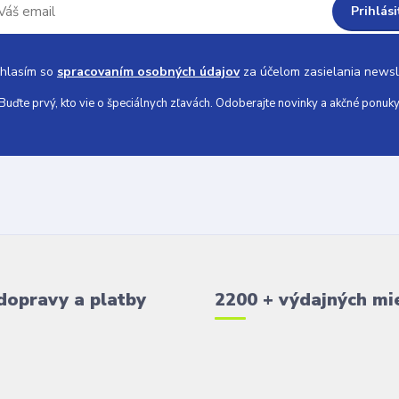
Prihlási
hlasím so
spracovaním osobných údajov
za účelom zasielania newsl
Buďte prvý, kto vie o špeciálnych zľavách. Odoberajte novinky a akčné ponuky
dopravy a platby
2200 + výdajných mi