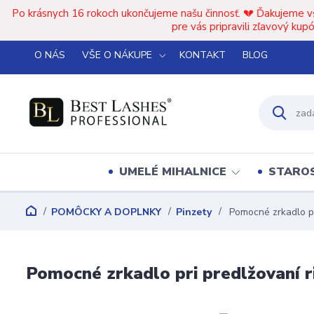
Po krásnych 16 rokoch ukončujeme našu činnosť. 💔 Ďakujeme v
pre vás pripravili zľavový k
O NÁS
VŠE O NÁKUPE
KONTAKT
BLOG
UMELÉ MIHALNICE
STAROS
POMÔCKY A DOPLNKY
Pinzety
Pomocné zrkadlo pr
Pomocné zrkadlo pri predlžovaní r