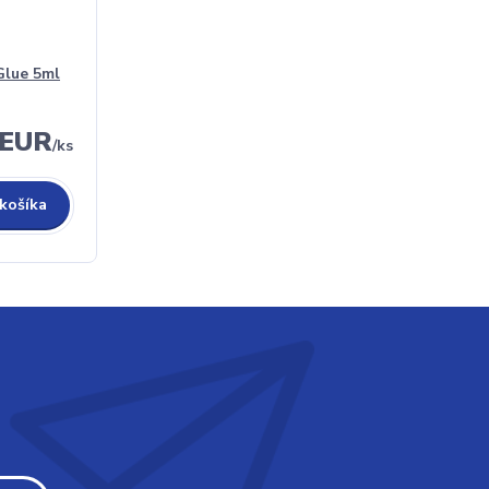
Glue 5ml
 EUR
/
ks
 košíka