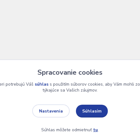
Spracovanie cookies
eri potrebujú Váš
súhlas
s použitím súborov cookies, aby Vám mohli zo
týkajúce sa Vašich záujmov.
Súhlasím
Nastavenia
 Design je tu Lukáš Dubina
Súhlas môžete odmietnuť
tu
.