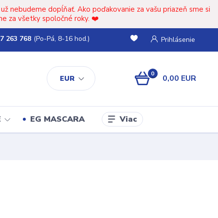
t už nebudeme dopĺňať. Ako poďakovanie za vašu priazeň sme si
e za všetky spoločné roky. ❤️
7 263 768
(Po-Pá, 8-16 hod.)
Prihlásenie
0
0,00 EUR
EUR
Viac
E
EG MASCARA