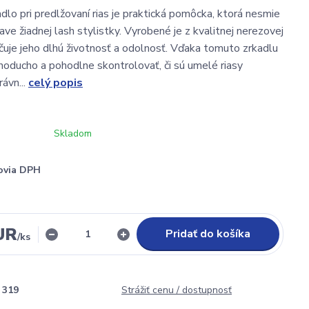
lo pri predlžovaní rias je praktická pomôcka, ktorá nesmie
ve žiadnej lash stylistky. Vyrobené je z kvalitnej nerezovej
učuje jeho dlhú životnosť a odolnosť. Vďaka tomuto zrkadlu
noducho a pohodlne skontrolovať, či sú umelé riasy
ávn...
celý popis
Skladom
ovia DPH
UR
Pridať do košíka
/
ks
319
Strážiť cenu / dostupnosť