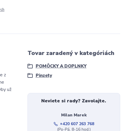
ých
Tovar zaradený v kategóriách
POMÔCKY A DOPLNKY
je z
Pinzety
ne
yby už
Neviete si rady? Zavolajte.
Milan Marek
+420 607 263 768
(Po-Pá, 8-16 hod.)