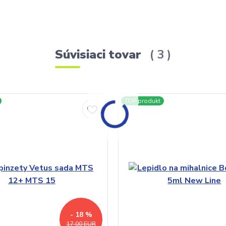
Súvisiaci tovar
3
TOP produkt
- 18 %
17,00 EUR