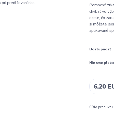
Pomocné zrkad
chýbať vo výba
ocele, čo zar
si môžete jed
aplikované spr
Dostupnosť
Nie sme platc
6,20 E
Číslo produktu: