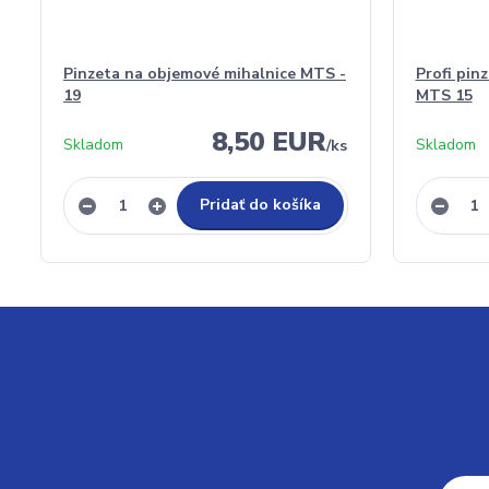
Pinzeta na objemové mihalnice MTS -
Profi pin
19
MTS 15
8,50 EUR
Skladom
Skladom
/
ks
Pridať do košíka