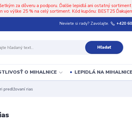
šetkým za dôveru a podporu. Ďalšie lepidlá ani ostatný sortimen
upón vo výške 25 % na celý sortiment. Kód kupónu: BEST25 Ďakujem
Neviete si rady? Zavolajte.
+420 60
Hľadať
TLIVOSŤ O MIHALNICE
LEPIDLÁ NA MIHALNIC
i predlžovaní rias
ias