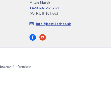
Milan Marek
+420 607 263 768
(Po-Pá, 8-16 hod.)
info@best-lashes.sk
brazovať informácie
Vytvorené na
Eshop-rychlo.sk