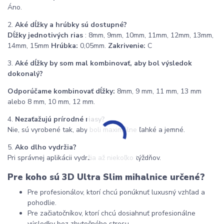
Áno.
2.
Aké dĺžky a hrúbky sú dostupné?
Dĺžky jednotivých rias
: 8mm, 9mm, 10mm, 11mm, 12mm, 13mm,
14mm, 15mm
Hrúbka:
0,05mm.
Zakrivenie:
C
3.
Aké dĺžky by som mal kombinovať, aby bol výsledok
dokonalý?
Odporúčame kombinovať dĺžky:
8mm, 9 mm, 11 mm, 13 mm
alebo 8 mm, 10 mm, 12 mm.
4.
Nezaťažujú prírodné riasy?
Nie, sú vyrobené tak, aby boli maximálne ľahké a jemné.
5.
Ako dlho vydržia?
Pri správnej aplikácii vydržia až niekoľko týždňov.
Pre koho sú 3D Ultra Slim mihalnice určené?
Pre profesionálov, ktorí chcú ponúknuť luxusný vzhľad a
pohodlie.
Pre začiatočníkov, ktorí chcú dosiahnuť profesionálne
výsledky bez zbytočného stresu.