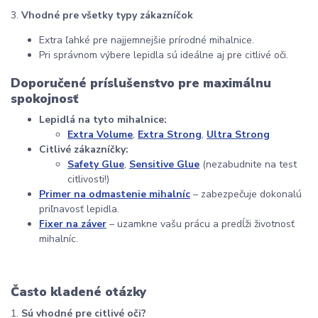
3.
Vhodné pre všetky typy zákazníčok
Extra ľahké pre najjemnejšie prírodné mihalnice.
Pri správnom výbere lepidla sú ideálne aj pre citlivé oči.
Doporučené príslušenstvo pre maximálnu
spokojnosť
Lepidlá na tyto mihalnice:
Extra Volume
,
Extra Strong
,
Ultra Strong
Citlivé zákazníčky:
Safety Glue
,
Sensitive Glue
(nezabudnite na test
citlivosti!)
Primer na odmastenie mihalníc
– zabezpečuje dokonalú
priľnavosť lepidla.
Fixer na záver
– uzamkne vašu prácu a predĺži životnosť
mihalníc.
Často kladené otázky
1.
Sú vhodné pre citlivé oči?