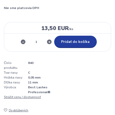
Nie sme platcovia DPH
13,50 EUR
/
ks
Pridať do košíka
Číslo
840
produktu:
Tvar riasy:
C
Hrúbka riasy:
0,05 mm
Dľžka riasy:
11 mm
Výrobca:
Best Lashes
Professional®
Strážiť cenu / dostupnosť
Do obľúbených