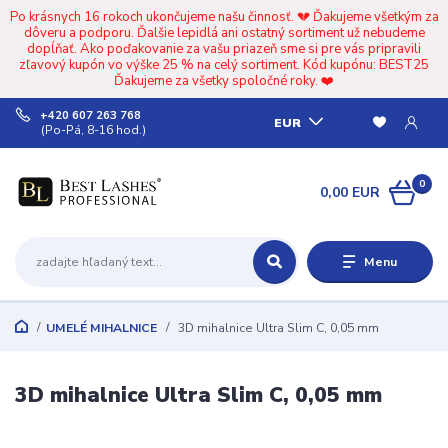
Po krásnych 16 rokoch ukončujeme našu činnosť. 💔 Ďakujeme všetkým za
dôveru a podporu. Ďalšie lepidlá ani ostatný sortiment už nebudeme
dopĺňať. Ako poďakovanie za vašu priazeň sme si pre vás pripravili
zľavový kupón vo výške 25 % na celý sortiment. Kód kupónu: BEST25
Ďakujeme za všetky spoločné roky. ❤️
+420 607 263 768
EUR
(Po-Pá, 8-16 hod.)
0
0,00 EUR
Menu
UMELÉ MIHALNICE
3D mihalnice Ultra Slim C, 0,05 mm
3D mihalnice Ultra Slim C, 0,05 mm