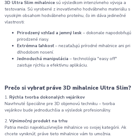
3D Ultra Slim mihalnice
sú výsledkom intenzívneho vývoja a
testovania. Sú vyrobené z inovatívneho hodvábneho materiálu s
vysokým obsahom hodvábneho proteínu, čo im dáva jedinečné
vlastnosti:
Prirodzený vzhľad a jemný lesk
– dokonale napodobňujú
prirodzené riasy.
Extrémna ľahkosť
– nezaťažujú prírodné mihalnice ani pri
dlhodobom nosení.
Jednoduchá manipulácia
– technológia "easy off"
zaisťuje rýchlu a efektívnu aplikáciu.
Prečo si vybrať práve 3D mihalnice Ultra Slim?
1.
Rýchla tvorba dokonalých vejárikov
Navrhnuté špeciálne pre 3D objemovú techniku – tvorba
vejárikov bude jednoduchšia a výsledok profesionálny.
2.
Výnimočný produkt na trhu
Patria medzi najexkluzívnejšie mihalnice vo svojej kategórii. Ak
chcete vyniknúť, práve tieto mihalnice vám to umožnia.