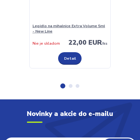
Lepidlo na mihalnice Extra Volume 5ml
Lash Primer a
- New Line
(odmašťovač)
22,00 EUR
Nie je skladom
/
ks
Nie je sklado
Detail
Novinky a akcie do e-mailu