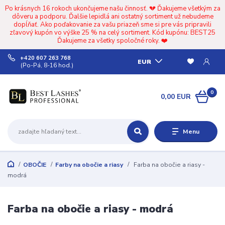
Po krásnych 16 rokoch ukončujeme našu činnosť. 💔 Ďakujeme všetkým za
dôveru a podporu. Ďalšie lepidlá ani ostatný sortiment už nebudeme
dopĺňať. Ako poďakovanie za vašu priazeň sme si pre vás pripravili
zľavový kupón vo výške 25 % na celý sortiment. Kód kupónu: BEST25
Ďakujeme za všetky spoločné roky. ❤️
+420 607 263 768
EUR
(Po-Pá, 8-16 hod.)
0
0,00 EUR
Menu
OBOČIE
Farby na obočie a riasy
Farba na obočie a riasy -
modrá
Farba na obočie a riasy - modrá