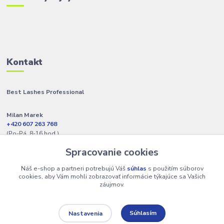
Kontakt
Best Lashes Professional
Milan Marek
+420 607 263 768
(Po-Pá, 8-16 hod.)
Spracovanie cookies
info@best-lashes.sk
Náš e-shop a partneri potrebujú Váš
súhlas
s použitím súborov
cookies, aby Vám mohli zobrazovať informácie týkajúce sa Vašich
záujmov.
Súhlasím
Nastavenia
Copyright © 2009 - 2025 Best Lashes Professional • Na UX & Web