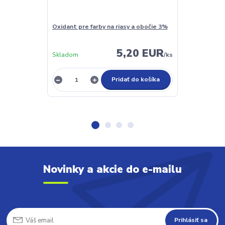
Oxidant pre farby na riasy a obočie 3%
Krémový oxida
obočie 3%
5,20 EUR
Skladom
/
ks
Skladom
Pridať do košíka
Novinky a akcie do e-mailu
Prihlásiť sa