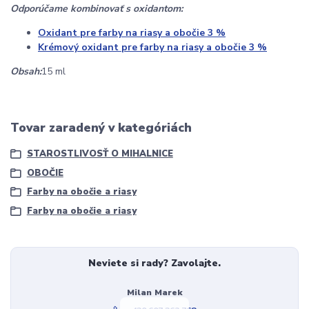
Odporúčame kombinovať s oxidantom:
Oxidant pre farby na riasy a obočie 3 %
Krémový oxidant pre farby na riasy a obočie 3 %
Obsah:
15 ml
Tovar zaradený v kategóriách
STAROSTLIVOSŤ O MIHALNICE
OBOČIE
Farby na obočie a riasy
Farby na obočie a riasy
Neviete si rady? Zavolajte.
Milan Marek