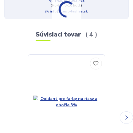
+420 607 263 768
(Po-Pá, 8-16 hod.)
info@best-lashes.sk
Súvisiaci tovar
4
TOP produkt