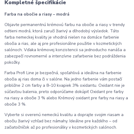
Kompletné špecifikácie
Farba na obočie a riasy – modrá
Objavte permanentnú krémovú farbu na obočie a riasy v trendy
odtieni modrá, ktorá zaručí žiarivý a dlhodobý výsledok. Táto
farba nemeckej kvality je vhodná nielen na domáce farbenie
obočia a rias, ale aj pre profesionálne použitie v kozmetických
salónoch. Vďaka krémovej konzistencii sa jednoducho nanáša a
zabezpečí rovnomerné a intenzívne zafarbenie bez podráždenia
pokožky.
Farba Profi Line je bezpečná, spoľahlivá a ideálna na farbenie
obočia aj rias doma či v salóne. Na jedno farbenie vám postačí
približne 2 cm farby a 8–10 kvapiek 3% oxidantu. Oxidant nie je
súčasťou balenia, preto odporúčame dokúpiť Oxidant pre farby
na riasy a obočie 3 % alebo Krémový oxidant pre farby na riasy a
obočie 3 %.
Vyberte si overenú nemeckú kvalitu a doprajte svojim riasam a
obočiu žiarivý vzhľad bez námahy. Ideálne pre každého – od
začiatočníčok až po profesionálky v kozmetických salónoch.