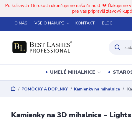
Po krásnych 16 rokoch ukončujeme našu činnosť. 💔 Ďakujeme v
pre vás pripravili zľavový k
O NÁS
VŠE O NÁKUPE
KONTAKT
BLOG
UMELÉ MIHALNICE
STAROS
POMÔCKY A DOPLNKY
Kamienky na mihalnice
Ka
Kamienky na 3D mihalnice - Light