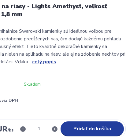
na riasy - Lights Amethyst, veľkosť
 1,8 mm
ihalnice Swarovski kamienky sú ideálnou voľbou pre
 ozdobenie predĺžených rias, čím dodajú každému pohľadu
uxusný efekt. Tieto kvalitné dekoračné kamienky sa
a nielen na aplikáciu na riasy, ale aj na zdobenie nechtov pri
elácii. Vďaka...
celý popis
Skladom
ovia DPH
UR
Pridať do košíka
/
ks