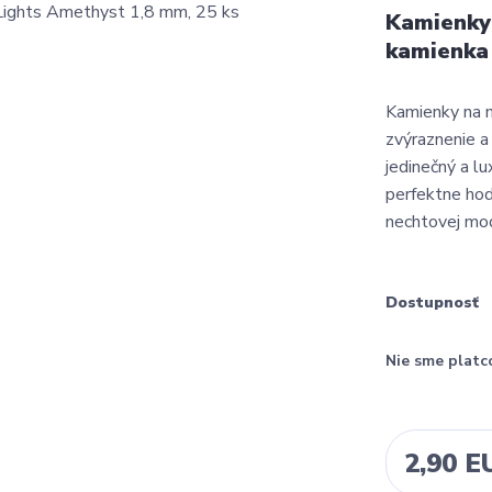
Kamienky 
kamienka
Kamienky na m
zvýraznenie a
jedinečný a l
perfektne hodi
nechtovej mod
Dostupnosť
Nie sme platc
2,90 E