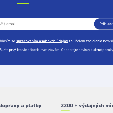
Prihlási
hlasím so
spracovaním osobných údajov
za účelom zasielania newsl
Buďte prvý, kto vie o špeciálnych zľavách. Odoberajte novinky a akčné ponuky
dopravy a platby
2200 + výdajných mi