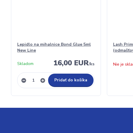
Lepidlo na mihalnice Bond Glue 5ml
Lash Prim
New Line
(odmašťo
16,00 EUR
Skladom
/
ks
Nie je skl
Pridať do košíka