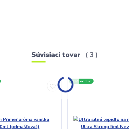
Súvisiaci tovar
3
TOP produkt