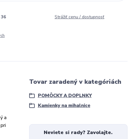
36
Strážiť cenu / dostupnosť
ých
Tovar zaradený v kategóriách
POMÔCKY A DOPLNKY
Kamienky na mihalnice
ý a
pri
Neviete si rady? Zavolajte.