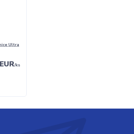
nice Ultra
 EUR
/
ks