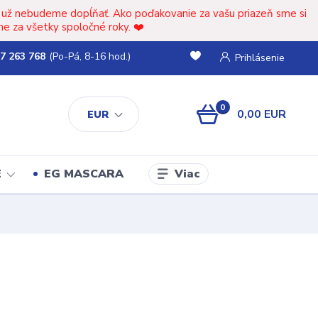
t už nebudeme dopĺňať. Ako poďakovanie za vašu priazeň sme si
e za všetky spoločné roky. ❤️
7 263 768
(Po-Pá, 8-16 hod.)
Prihlásenie
0
0,00 EUR
EUR
Viac
E
EG MASCARA