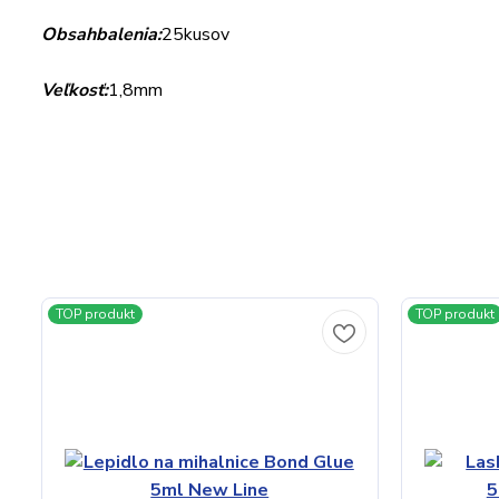
Obsah
balenia
:
25
kusov
Veľkosť
:
1,8
mm
TOP produkt
TOP produkt