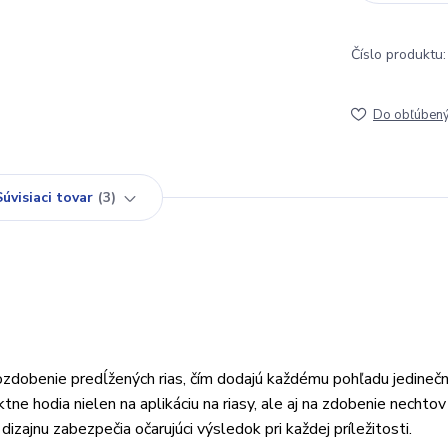
Číslo produktu:
Do obľúben
Súvisiaci tovar
3
ozdobenie predĺžených rias, čím dodajú každému pohľadu jedinečn
ne hodia nielen na aplikáciu na riasy, ale aj na zdobenie nechtov 
dizajnu zabezpečia očarujúci výsledok pri každej príležitosti.