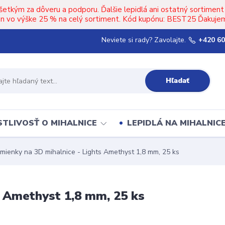
šetkým za dôveru a podporu. Ďalšie lepidlá ani ostatný sortimen
upón vo výške 25 % na celý sortiment. Kód kupónu: BEST25 Ďakujem
Neviete si rady? Zavolajte.
+420 60
Hľadať
TLIVOSŤ O MIHALNICE
LEPIDLÁ NA MIHALNIC
mienky na 3D mihalnice - Lights Amethyst 1,8 mm, 25 ks
s Amethyst 1,8 mm, 25 ks