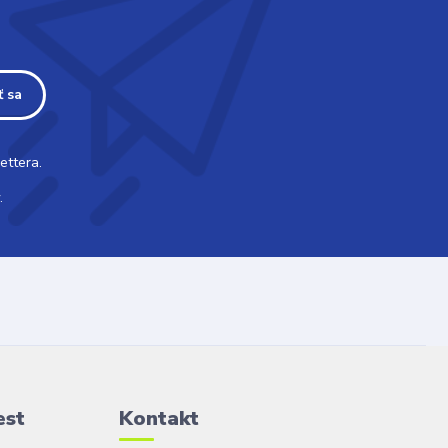
ť sa
ettera.
.
est
Kontakt