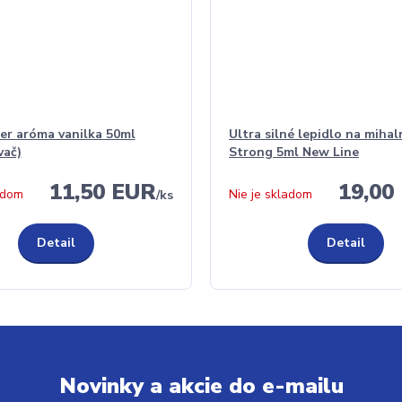
er aróma vanilka 50ml
Ultra silné lepidlo na mihal
vač)
Strong 5ml New Line
11,50 EUR
19,00
adom
Nie je skladom
/
ks
Detail
Detail
Novinky a akcie do e-mailu