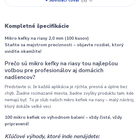
Súvisiaci tovar
3
Kompletné špecifikácie
Mikro kefky na riasy 2,0 mm (100 kusov)
Staňte sa majstrom precíznosti – objavte rozdiel, ktorý
uvidíte okamžite!
Prečo sú mikro kefky na riasy tou najlepšou
voľbou pre profesionálov aj domácich
nadšencov?
Predstavte si, že každá aplikácia je rýchla, presná a úplne bez
chýb. Žiadne rozmazané miesta, žiadne zvyšky produktu tam, kde
nemajú byť. To je sľub našich mikro kefiek na riasy – malý nástroj,
ktorý dokáže veľké veci.
100 mikro kefiek vo výhodnom balení – vždy čisté, vždy
pripravené!
Kľúčové výhody, ktoré inde nenájdete: