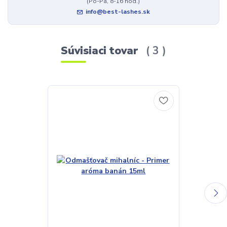
(Po-Pá, 8-16 hod.)
info@best-lashes.sk
Súvisiaci tovar
3
TOP produkt