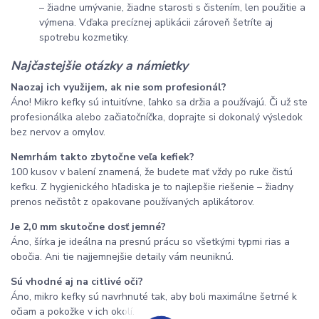
– žiadne umývanie, žiadne starosti s čistením, len použitie a
výmena. Vďaka precíznej aplikácii zároveň šetríte aj
spotrebu kozmetiky.
Najčastejšie otázky a námietky
Naozaj ich využijem, ak nie som profesionál?
Áno! Mikro kefky sú intuitívne, ľahko sa držia a používajú. Či už ste
profesionálka alebo začiatočníčka, doprajte si dokonalý výsledok
bez nervov a omylov.
Nemrhám takto zbytočne veľa kefiek?
100 kusov v balení znamená, že budete mať vždy po ruke čistú
kefku. Z hygienického hľadiska je to najlepšie riešenie – žiadny
prenos nečistôt z opakovane používaných aplikátorov.
Je 2,0 mm skutočne dosť jemné?
Áno, šírka je ideálna na presnú prácu so všetkými typmi rias a
obočia. Ani tie najjemnejšie detaily vám neuniknú.
Sú vhodné aj na citlivé oči?
Áno, mikro kefky sú navrhnuté tak, aby boli maximálne šetrné k
očiam a pokožke v ich okolí.