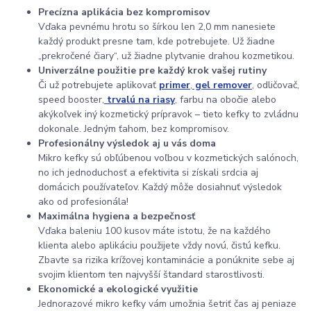
Precízna aplikácia bez kompromisov
Vďaka pevnému hrotu so šírkou len 2,0 mm nanesiete
každý produkt presne tam, kde potrebujete. Už žiadne
„prekročené čiary“, už žiadne plytvanie drahou kozmetikou.
Univerzálne použitie pre každý krok vašej rutiny
Či už potrebujete aplikovať
primer
,
gel remover
, odličovač,
speed booster,
trvalú na riasy
, farbu na obočie alebo
akýkoľvek iný kozmetický prípravok – tieto kefky to zvládnu
dokonale. Jedným ťahom, bez kompromisov.
Profesionálny výsledok aj u vás doma
Mikro kefky sú obľúbenou voľbou v kozmetických salónoch,
no ich jednoduchosť a efektivita si získali srdcia aj
domácich používateľov. Každý môže dosiahnuť výsledok
ako od profesionála!
Maximálna hygiena a bezpečnosť
Vďaka baleniu 100 kusov máte istotu, že na každého
klienta alebo aplikáciu použijete vždy novú, čistú kefku.
Zbavte sa rizika krížovej kontaminácie a ponúknite sebe aj
svojim klientom ten najvyšší štandard starostlivosti.
Ekonomické a ekologické využitie
Jednorazové mikro kefky vám umožnia šetriť čas aj peniaze