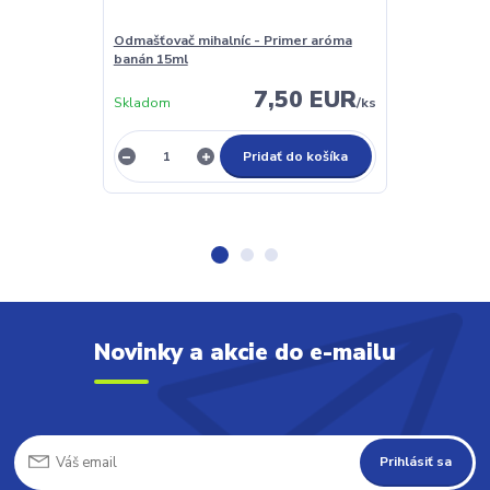
Odmašťovač mihalníc - Primer aróma
Odmašťovač mi
banán 15ml
ruža 15ml
7,50 EUR
Skladom
/
ks
Skladom
Pridať do košíka
Novinky a akcie do e-mailu
Prihlásiť sa