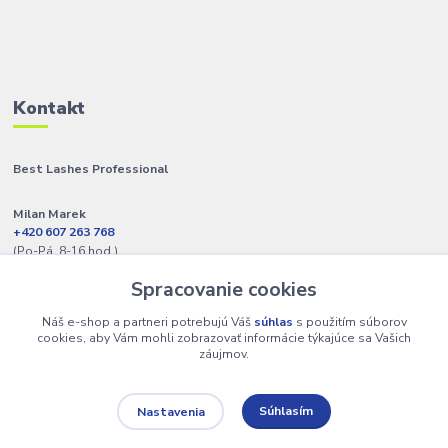
Kontakt
Best Lashes Professional
Milan Marek
+420 607 263 768
(Po-Pá, 8-16 hod.)
Spracovanie cookies
info@best-lashes.sk
Náš e-shop a partneri potrebujú Váš
súhlas
s použitím súborov
cookies, aby Vám mohli zobrazovať informácie týkajúce sa Vašich
záujmov.
Súhlasím
Nastavenia
Copyright © 2009 - 2025 Best Lashes Professional • Na UX & Web