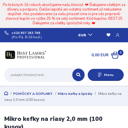
Po krásnych 16 rokoch ukončujeme našu činnosť. 💔 Ďakujeme všetkým za
dôveru a podporu. Ďalšie lepidlá ani ostatný sortiment už nebudeme
dopĺňať. Ako poďakovanie za vašu priazeň sme si pre vás pripravili
zľavový kupón vo výške 25 % na celý sortiment. Kód kupónu: BEST25
Ďakujeme za všetky spoločné roky. ❤️
+420 607 263 768
EUR
(Po-Pá, 8-16 hod.)
0
0,00 EUR
Menu
POMÔCKY A DOPLNKY
Mikro kefky a špirály
Mikro kefky na
riasy 2,0 mm (100 kusov)
Mikro kefky na riasy 2,0 mm (100
kusov)