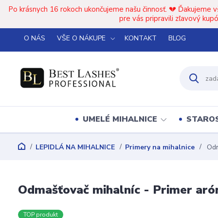
Po krásnych 16 rokoch ukončujeme našu činnosť. 💔 Ďakujeme v
pre vás pripravili zľavový k
O NÁS
VŠE O NÁKUPE
KONTAKT
BLOG
UMELÉ MIHALNICE
STAROS
LEPIDLÁ NA MIHALNICE
Primery na mihalnice
Odm
Odmašťovač mihalníc - Primer aró
TOP produkt