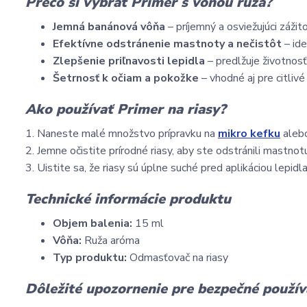
Prečo si vybrať Primer s vôňou ruža?
Jemná banánová vôňa
– príjemný a osviežujúci zážitok
Efektívne odstránenie mastnoty a nečistôt
– ide
Zlepšenie priľnavosti lepidla
– predlžuje životnosť 
Šetrnosť k očiam a pokožke
– vhodné aj pre citlivé 
Ako používať Primer na riasy?
1. Naneste malé množstvo prípravku na
mikro kefku
aleb
2. Jemne očistite prírodné riasy, aby ste odstránili mastnot
3. Uistite sa, že riasy sú úplne suché pred aplikáciou lepidl
Technické informácie produktu
Objem balenia:
15 ml
Vôňa:
Ruža aróma
Typ produktu:
Odmasťovač na riasy
Dôležité upozornenie pre bezpečné použív