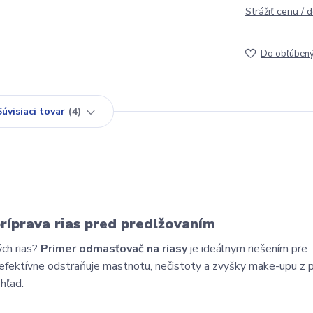
Strážiť cenu / 
Do obľúben
Súvisiaci tovar
4
ríprava rias pred predlžovaním
ch rias?
Primer odmasťovač na riasy
je ideálnym riešením pre
 efektívne odstraňuje mastnotu, nečistoty a zvyšky make-upu z p
zhľad.