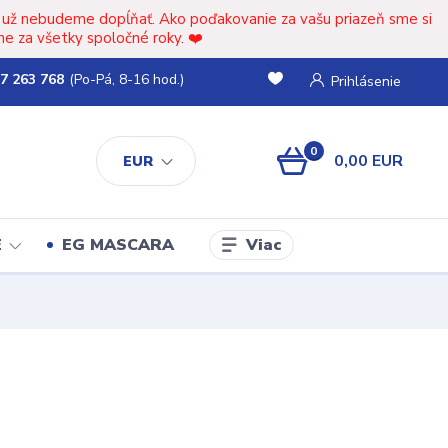
t už nebudeme dopĺňať. Ako poďakovanie za vašu priazeň sme si
e za všetky spoločné roky. ❤️
7 263 768
(Po-Pá, 8-16 hod.)
Prihlásenie
0
0,00 EUR
EUR
Viac
E
EG MASCARA