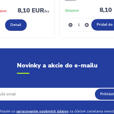
8,10
8,10 EUR
Skladom
adom
/
ks
Pridať do
Detail
Novinky a akcie do e-mailu
Prihlási
hlasím so
spracovaním osobných údajov
za účelom zasielania newsl