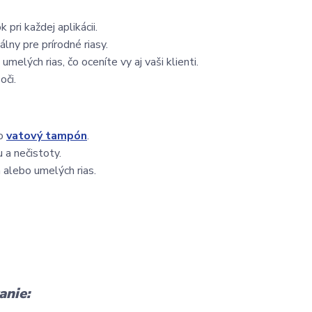
 pri každej aplikácii.
álny pre prírodné riasy.
umelých rias, čo oceníte vy aj vaši klienti.
oči.
o
vatový tampón
.
u a nečistoty.
a alebo umelých rias.
anie: