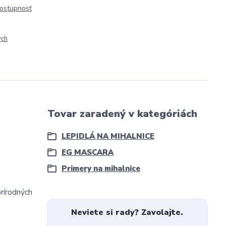
dostupnosť
ých
Tovar zaradený v kategóriách
LEPIDLÁ NA MIHALNICE
EG MASCARA
Primery na mihalnice
rírodných
Neviete si rady? Zavolajte.