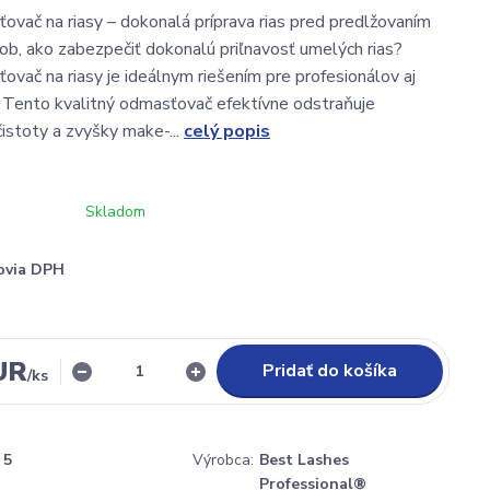
ovač na riasy – dokonalá príprava rias pred predlžovaním
b, ako zabezpečiť dokonalú priľnavosť umelých rias?
ovač na riasy je ideálnym riešením pre profesionálov aj
. Tento kvalitný odmasťovač efektívne odstraňuje
istoty a zvyšky make-...
celý popis
Skladom
ovia DPH
UR
Pridať do košíka
/
ks
5
Výrobca:
Best Lashes
Professional®