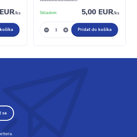
 EUR
5,00 EUR
Skladom
/
ks
/
ks
 košíka
Pridať do košíka
ť sa
ettera.