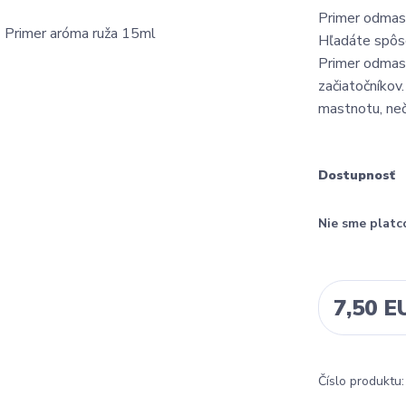
Primer odmasť
Hľadáte spôso
Primer odmasť
začiatočníkov
mastnotu, neč
Dostupnosť
Nie sme platc
7,50 E
Číslo produktu: