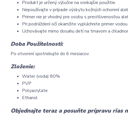
Produkt je určený výlučne na vonkajšie použitie.
Nepoužívajte v prípade výskytu kožných ochorení aleb
Primer nie je vhodný pre osoby s precitlivenosťou aleb
Pri podráždení očí okamžite vypláchnite primer vodou
Uchovávajte mimo dosahu detí na tmavom a chladnom 
Doba Použitelnosti:
Po otvorení spotrebujte do 6 mesiacov.
Zloženie:
Water (voda) 80%
PVP
Polyacrylate
Ethanol
Objednajte teraz a posuňte prípravu rias n