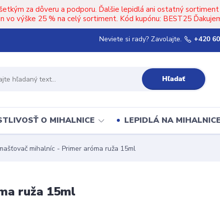
šetkým za dôveru a podporu. Ďalšie lepidlá ani ostatný sortimen
upón vo výške 25 % na celý sortiment. Kód kupónu: BEST25 Ďakujem
Neviete si rady? Zavolajte.
+420 60
Hľadať
TLIVOSŤ O MIHALNICE
LEPIDLÁ NA MIHALNIC
ašťovač mihalníc - Primer aróma ruža 15ml
ma ruža 15ml