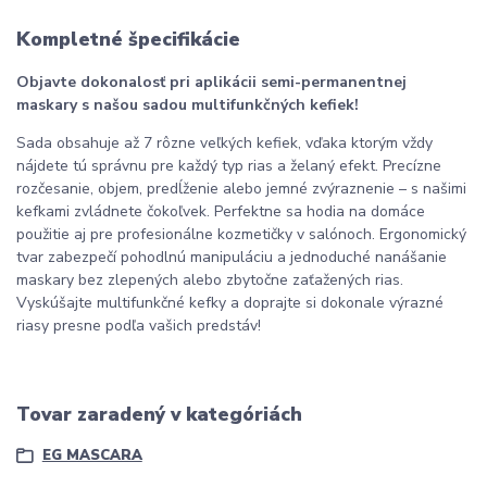
Kompletné špecifikácie
Objavte dokonalosť pri aplikácii semi-permanentnej
maskary s našou sadou multifunkčných kefiek!
Sada obsahuje až 7 rôzne veľkých kefiek, vďaka ktorým vždy
nájdete tú správnu pre každý typ rias a želaný efekt. Precízne
rozčesanie, objem, predĺženie alebo jemné zvýraznenie – s našimi
kefkami zvládnete čokoľvek. Perfektne sa hodia na domáce
použitie aj pre profesionálne kozmetičky v salónoch. Ergonomický
tvar zabezpečí pohodlnú manipuláciu a jednoduché nanášanie
maskary bez zlepených alebo zbytočne zaťažených rias.
Vyskúšajte multifunkčné kefky a doprajte si dokonale výrazné
riasy presne podľa vašich predstáv!
Tovar zaradený v kategóriách
EG MASCARA