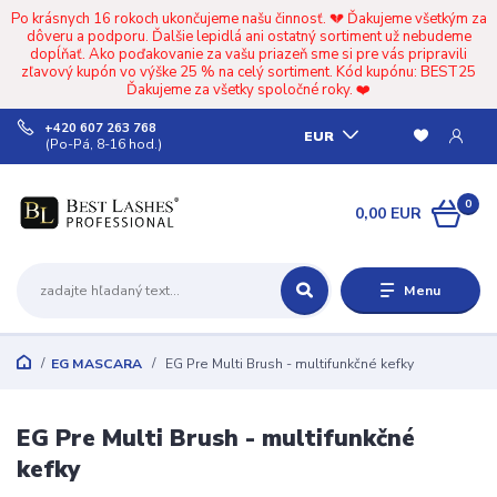
Po krásnych 16 rokoch ukončujeme našu činnosť. 💔 Ďakujeme všetkým za
dôveru a podporu. Ďalšie lepidlá ani ostatný sortiment už nebudeme
dopĺňať. Ako poďakovanie za vašu priazeň sme si pre vás pripravili
zľavový kupón vo výške 25 % na celý sortiment. Kód kupónu: BEST25
Ďakujeme za všetky spoločné roky. ❤️
+420 607 263 768
EUR
(Po-Pá, 8-16 hod.)
0
0,00 EUR
Menu
EG MASCARA
EG Pre Multi Brush - multifunkčné kefky
EG Pre Multi Brush - multifunkčné
kefky