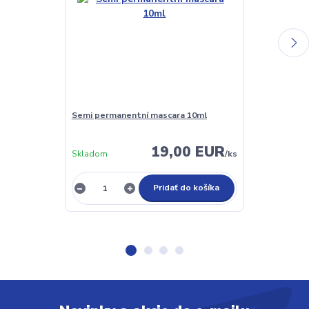
Semi permanentní mascara 10ml
Odstraňovač 
aróma jahoda
19,00 EUR
Skladom
/
ks
Skladom
Pridať do košíka