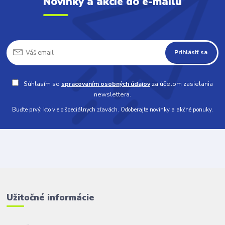
Novinky a akcie do e-mailu
Prihlásiť sa
Súhlasím so
spracovaním osobných údajov
za účelom zasielania
newslettera.
Buďte prvý, kto vie o špeciálnych zľavách. Odoberajte novinky a akčné ponuky.
Užitočné informácie