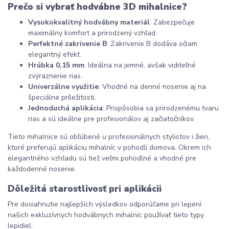
Prečo si vybrať hodvábne 3D mihalnice?
Vysokokvalitný hodvábny materiál
: Zabezpečuje 
maximálny komfort a prirodzený vzhľad.
Perfektné zakrivenie B
: Zakrivenie B dodáva očiam 
elegantný efekt.
Hrúbka 0,15 mm
: Ideálna na jemné, avšak viditeľné 
zvýraznenie rias.
Univerzálne využitie
: Vhodné na denné nosenie aj na 
špeciálne príležitosti.
Jednoduchá aplikácia
: Prispôsobia sa prirodzenému tvaru 
rias a sú ideálne pre profesionálov aj začiatočníkov.
Tieto mihalnice sú obľúbené u profesionálnych stylistov i žien, 
ktoré preferujú aplikáciu mihalníc v pohodlí domova. Okrem ich 
elegantného vzhľadu sú tiež veľmi pohodlné a vhodné pre 
každodenné nosenie.
Dôležitá starostlivosť pri aplikácii
Pre dosiahnutie najlepších výsledkov odporúčame pri lepení 
našich exkluzívnych hodvábnych mihalníc používať tieto typy 
lepidiel: