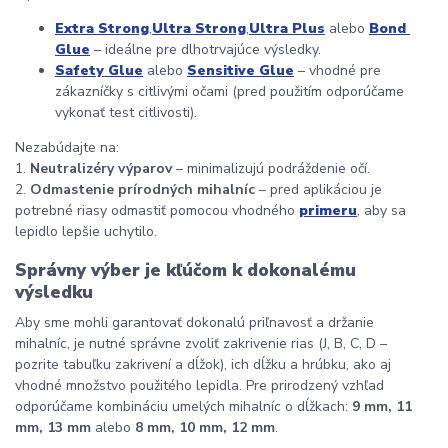
Extra Strong
,
Ultra Strong
,
Ultra Plus
 alebo 
Bond 
Glue
 – ideálne pre dlhotrvajúce výsledky.
Safety Glue
 alebo 
Sensitive Glue
 – vhodné pre 
zákazníčky s citlivými očami (pred použitím odporúčame 
vykonať test citlivosti).
Nezabúdajte na:
1. 
Neutralizéry výparov
 – minimalizujú podráždenie očí.
2. 
Odmastenie prírodných mihalníc
 – pred aplikáciou je 
potrebné riasy odmastiť pomocou vhodného 
primeru
, aby sa 
lepidlo lepšie uchytilo.
Správny výber je kľúčom k dokonalému 
výsledku
Aby sme mohli garantovať dokonalú priľnavosť a držanie 
mihalníc, je nutné správne zvoliť zakrivenie rias (J, B, C, D – 
pozrite tabuľku zakrivení a dĺžok), ich dĺžku a hrúbku, ako aj 
vhodné množstvo použitého lepidla. Pre prirodzený vzhľad 
odporúčame kombináciu umelých mihalníc o dĺžkach: 
9 mm, 11 
mm, 13 mm
 alebo 
8 mm, 10 mm, 12 mm
.