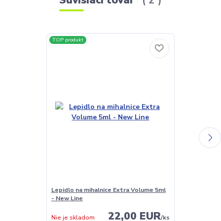
TOP produkt
TOP produkt
Lepidlo na mihalnice Extra Volume 5ml
Lash Primer a
- New Line
(odmašťovač)
22,00 EUR
Nie je skladom
/
ks
Nie je sklado