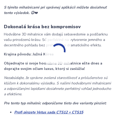
S týmito mihalnicami pri správnej aplikácii môžete dosiahnuť 
tento výsledok. 😉
❤️
Dokonalá krása bez kompromisov
Hodvábne 3D mihalnice vám dodajú sebavedomie a podčiarknu 
vašu prirodzenú krásu. Sú perfektné na vytvorenie jemného a 
decentného pohľadu bez prehnaného dramatického efektu.
Krajina pôvodu: Južná Kórea
Objednajte si svoje hodvábne 3D mihalnice ešte dnes a 
doprajte svojim očiam luxus, ktorý si zaslúžia!
Nezabúdajte, že správne zvolená starostlivosť a príslušenstvo sú 
kľúčom k dokonalému výsledku. S našimi hodvábnymi mihalnicami 
a odporúčanými lepidlami dosiahnete perfektný vzhľad jednoducho 
a efektívne.
Pre tento typ mihalníc odporúčame tieto dve varianty pinziet:
Profi pinzety Vetus sada CTS12 + CTS15