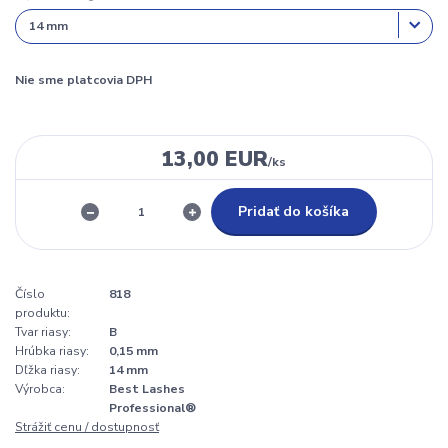
Nie sme platcovia DPH
13,00 EUR
/
ks
Pridať do košíka
Číslo
818
produktu:
Tvar riasy:
B
Hrúbka riasy:
0,15 mm
Dľžka riasy:
14 mm
Výrobca:
Best Lashes
Professional®
Strážiť cenu / dostupnosť