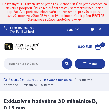
Po krásnych 16 rokoch ukončujeme našu činnosť. 💔 Ďakujeme všetkým za
dôveru a podporu. Ďalšie lepidlá ani ostatný sortiment už nebudeme
dopĺňať. Ako poďakovanie za vašu priazeň sme si pre vás pripravili
zľavový kupón vo výške 25 % na celý sortiment. Kód kupónu: BEST25
Ďakujeme za všetky spoločné roky. ❤️
+420 607 263 768
EUR
(Po-Pá, 8-16 hod.)
0
0,00 EUR
Menu
UMELÉ MIHALNICE
Hodvábne mihalnice
Exkluzívne
hodvábne 3D mihalnice B, 0,15 mm
Exkluzívne hodvábne 3D mihalnice B,
0,15 mm