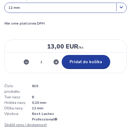
Nie sme platcovia DPH
13,00 EUR
/
ks
Pridať do košíka
Číslo
819
produktu:
Tvar riasy:
B
Hrúbka riasy:
0,20 mm
Dľžka riasy:
12 mm
Výrobca:
Best Lashes
Professional®
Strážiť cenu / dostupnosť