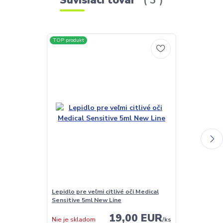
TOP produkt
TOP produkt
Lepidlo pre veľmi citlivé oči Medical
Bezvýparové l
Sensitive 5ml New Line
alergikov Saf
19,00 EUR
Nie je skladom
/
ks
Nie je sklado