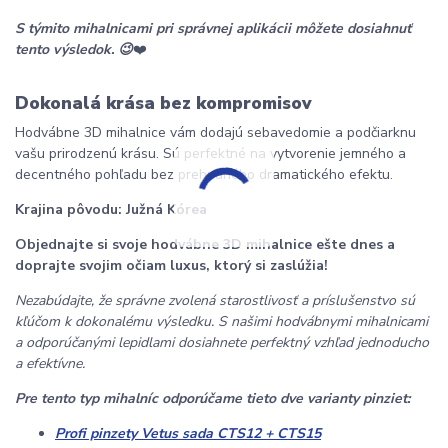
S týmito mihalnicami pri správnej aplikácii môžete dosiahnuť 
tento výsledok. 😉
❤️
Dokonalá krása bez kompromisov
Hodvábne 3D mihalnice vám dodajú sebavedomie a podčiarknu 
vašu prirodzenú krásu. Sú perfektné na vytvorenie jemného a 
decentného pohľadu bez prehnaného dramatického efektu.
Krajina pôvodu: Južná Kórea
Objednajte si svoje hodvábne 3D mihalnice ešte dnes a 
doprajte svojim očiam luxus, ktorý si zaslúžia!
Nezabúdajte, že správne zvolená starostlivosť a príslušenstvo sú 
kľúčom k dokonalému výsledku. S našimi hodvábnymi mihalnicami 
a odporúčanými lepidlami dosiahnete perfektný vzhľad jednoducho 
a efektívne.
Pre tento typ mihalníc odporúčame tieto dve varianty pinziet:
Profi pinzety Vetus sada CTS12 + CTS15