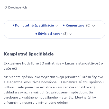
Do obľúbených
Kompletné špecifikácie
Komentáre
0
Súvisiaci tovar
3
Kompletné špecifikácie
Exkluzívne hodvábne 3D mihalnice – Luxus a starostlivosť o 
vaše oči
Ak hľadáte spôsob, ako zvýrazniť svoju prirodzenú krásu štýlovo 
a elegantne, exkluzívne hodvábne 3D mihalnice sú tou správnou 
voľbou. Tieto prémiové mihalnice vám zaručia sofistikovaný 
vzhľad a zvýraznia váš pohľad prirodzeným spôsobom. Sú 
vyrobené z kvalitného hodvábneho materiálu, ktorý je ľahký, 
príjemný na nosenie a mimoriadne odolný.