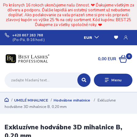
Po krásnych 16 rokoch ukončujeme našu činnosť. 💔 Ďakujeme všetkým za
dôveru a podporu. Ďalšie lepidlá ani ostatný sortiment už nebudeme
dopĺňať. Ako poďakovanie za vašu priazeň sme si pre vás pripravili
zľavový kupón vo výške 25 % na celý sortiment. Kód kupónu: BEST25
Ďakujeme za všetky spoločné roky. ❤️
+420 607 263 768
EUR
(Po-Pá, 8-16 hod.)
0
0,00 EUR
Menu
UMELÉ MIHALNICE
Hodvábne mihalnice
Exkluzívne
hodvábne 3D mihalnice B, 0,20 mm
Exkluzívne hodvábne 3D mihalnice B,
0,20 mm