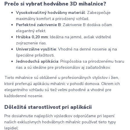
Prečo si vybrať hodvábne 3D mihalnice?
Vysokokvalitný hodvábny materiál
: Zabezpečuje 
maximálny komfort a prirodzený vzhľad.
Perfektné zakrivenie B
: Zakrivenie B dodáva očiam 
elegantný efekt.
Hrúbka 0,20 mm
: Ideálna na jemné, avšak viditeľné 
zvýraznenie rias.
Univerzálne využitie
: Vhodné na denné nosenie aj na 
špeciálne príležitosti.
Jednoduchá aplikácia
: Prispôsobia sa prirodzenému tvaru 
rias a sú ideálne pre profesionálov aj začiatočníkov.
Tieto mihalnice sú obľúbené u profesionálnych stylistov i žien, 
ktoré preferujú aplikáciu mihalníc v pohodlí domova. Okrem ich 
elegantného vzhľadu sú tiež veľmi pohodlné a vhodné pre 
každodenné nosenie.
Dôležitá starostlivosť pri aplikácii
Pre dosiahnutie najlepších výsledkov odporúčame pri lepení 
našich exkluzívnych hodvábnych mihalníc používať tieto typy 
lepidiel: