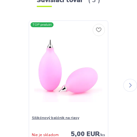
TOP produkt
TOP produkt
Silikónový balónik na riasy
Lepidlo pre ve
Sensitive 5ml
5,00 EUR
Nie je skladom
/
ks
Nie je sklado