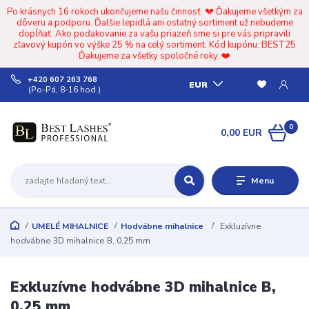
Po krásnych 16 rokoch ukončujeme našu činnosť. 💔 Ďakujeme všetkým za
dôveru a podporu. Ďalšie lepidlá ani ostatný sortiment už nebudeme
dopĺňať. Ako poďakovanie za vašu priazeň sme si pre vás pripravili
zľavový kupón vo výške 25 % na celý sortiment. Kód kupónu: BEST25
Ďakujeme za všetky spoločné roky. ❤️
+420 607 263 768
EUR
(Po-Pá, 8-16 hod.)
0
0,00 EUR
Menu
UMELÉ MIHALNICE
Hodvábne mihalnice
Exkluzívne
hodvábne 3D mihalnice B, 0,25 mm
Exkluzívne hodvábne 3D mihalnice B,
0,25 mm