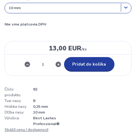
Nie sme platcovia DPH
13,00 EUR
/
ks
Pridať do košíka
Číslo
82
produktu:
Tvar riasy:
B
Hrúbka riasy:
0,25 mm
Dľžka riasy:
10 mm
Výrobca:
Best Lashes
Professional®
Strážiť cenu / dostupnosť