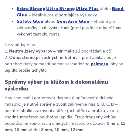
Extra Strong
,
Ultra Strong
,
Ultra Plus
 alebo 
Bond 
Glue
 – ideálne pre dlhotrvajúce výsledky.
Safety Glue
 alebo 
Sensitive Glue
 – vhodné pre 
zákazníčky s citlivými očami (pred použitím odporúčame 
vykonať test citlivosti).
Nezabúdajte na:
1. 
Neutralizéry výparov
 – minimalizujú podráždenie očí.
2. 
Odmastenie prírodných mihalníc
 – pred aplikáciou je 
potrebné riasy odmastiť pomocou vhodného 
primeru
, aby sa 
lepidlo lepšie uchytilo.
Správny výber je kľúčom k dokonalému 
výsledku
Aby sme mohli garantovať dokonalú priľnavosť a držanie 
mihalníc, je nutné správne zvoliť zakrivenie rias (J, B, C, D – 
pozrite tabuľku zakrivení a dĺžok), ich dĺžku a hrúbku, ako aj 
vhodné množstvo použitého lepidla. Pre prirodzený vzhľad 
odporúčame kombináciu umelých mihalníc o dĺžkach: 
9 mm, 11 
mm, 13 mm
 alebo 
8 mm, 10 mm, 12 mm
.