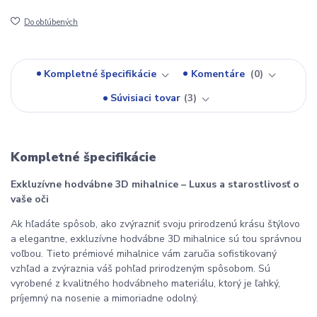
Do obľúbených
Kompletné špecifikácie
Komentáre
0
Súvisiaci tovar
3
Kompletné špecifikácie
Exkluzívne hodvábne 3D mihalnice – Luxus a starostlivosť o 
vaše oči
Ak hľadáte spôsob, ako zvýrazniť svoju prirodzenú krásu štýlovo 
a elegantne, exkluzívne hodvábne 3D mihalnice sú tou správnou 
voľbou. Tieto prémiové mihalnice vám zaručia sofistikovaný 
vzhľad a zvýraznia váš pohľad prirodzeným spôsobom. Sú 
vyrobené z kvalitného hodvábneho materiálu, ktorý je ľahký, 
príjemný na nosenie a mimoriadne odolný.