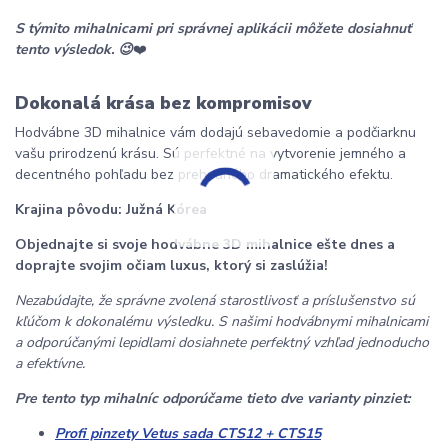
S týmito mihalnicami pri správnej aplikácii môžete dosiahnuť 
tento výsledok. 😉
❤️
Dokonalá krása bez kompromisov
Hodvábne 3D mihalnice vám dodajú sebavedomie a podčiarknu 
vašu prirodzenú krásu. Sú perfektné na vytvorenie jemného a 
decentného pohľadu bez prehnaného dramatického efektu.
Krajina pôvodu: Južná Kórea
Objednajte si svoje hodvábne 3D mihalnice ešte dnes a 
doprajte svojim očiam luxus, ktorý si zaslúžia!
Nezabúdajte, že správne zvolená starostlivosť a príslušenstvo sú 
kľúčom k dokonalému výsledku. S našimi hodvábnymi mihalnicami 
a odporúčanými lepidlami dosiahnete perfektný vzhľad jednoducho 
a efektívne.
Pre tento typ mihalníc odporúčame tieto dve varianty pinziet:
Profi pinzety Vetus sada CTS12 + CTS15