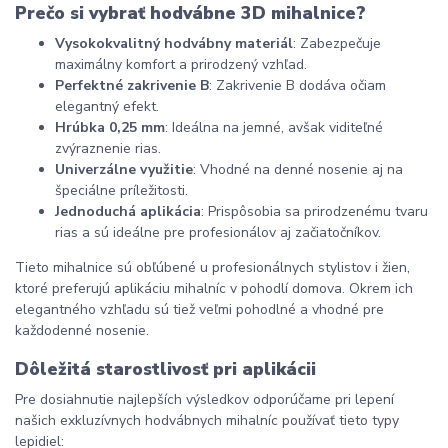
Prečo si vybrať hodvábne 3D mihalnice?
Vysokokvalitný hodvábny materiál
: Zabezpečuje 
maximálny komfort a prirodzený vzhľad.
Perfektné zakrivenie B
: Zakrivenie B dodáva očiam 
elegantný efekt.
Hrúbka 0,25 mm
: Ideálna na jemné, avšak viditeľné 
zvýraznenie rias.
Univerzálne využitie
: Vhodné na denné nosenie aj na 
špeciálne príležitosti.
Jednoduchá aplikácia
: Prispôsobia sa prirodzenému tvaru 
rias a sú ideálne pre profesionálov aj začiatočníkov.
Tieto mihalnice sú obľúbené u profesionálnych stylistov i žien, 
ktoré preferujú aplikáciu mihalníc v pohodlí domova. Okrem ich 
elegantného vzhľadu sú tiež veľmi pohodlné a vhodné pre 
každodenné nosenie.
Dôležitá starostlivosť pri aplikácii
Pre dosiahnutie najlepších výsledkov odporúčame pri lepení 
našich exkluzívnych hodvábnych mihalníc používať tieto typy 
lepidiel: