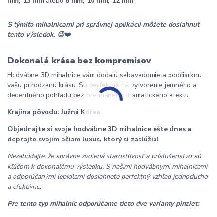
mm, 13 mm
 alebo 
8 mm, 10 mm, 12 mm
.
S týmito mihalnicami pri správnej aplikácii môžete dosiahnuť 
tento výsledok. 😉
❤️
Dokonalá krása bez kompromisov
Hodvábne 3D mihalnice vám dodajú sebavedomie a podčiarknu 
vašu prirodzenú krásu. Sú perfektné na vytvorenie jemného a 
decentného pohľadu bez prehnaného dramatického efektu.
Krajina pôvodu: Južná Kórea
Objednajte si svoje hodvábne 3D mihalnice ešte dnes a 
doprajte svojim očiam luxus, ktorý si zaslúžia!
Nezabúdajte, že správne zvolená starostlivosť a príslušenstvo sú 
kľúčom k dokonalému výsledku. S našimi hodvábnymi mihalnicami 
a odporúčanými lepidlami dosiahnete perfektný vzhľad jednoducho 
a efektívne.
Pre tento typ mihalníc odporúčame tieto dve varianty pinziet: