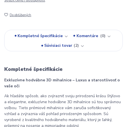
Strážiť cenu / dostupnosť
Do obľúbených
Kompletné špecifikácie
Komentáre
0
Súvisiaci tovar
2
Kompletné špecifikácie
Exkluzívne hodvábne 3D mihalnice – Luxus a starostlivosť o 
vaše oči
Ak hľadáte spôsob, ako zvýrazniť svoju prirodzenú krásu štýlovo 
a elegantne, exkluzívne hodvábne 3D mihalnice sú tou správnou 
voľbou. Tieto prémiové mihalnice vám zaručia sofistikovaný 
vzhľad a zvýraznia váš pohľad prirodzeným spôsobom. Sú 
vyrobené z kvalitného hodvábneho materiálu, ktorý je ľahký, 
príjemný na nosenie a mimoriadne odolný.