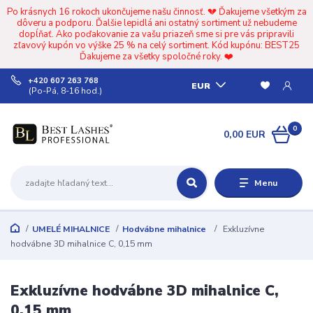
Po krásnych 16 rokoch ukončujeme našu činnosť. 💔 Ďakujeme všetkým za
dôveru a podporu. Ďalšie lepidlá ani ostatný sortiment už nebudeme
dopĺňať. Ako poďakovanie za vašu priazeň sme si pre vás pripravili
zľavový kupón vo výške 25 % na celý sortiment. Kód kupónu: BEST25
Ďakujeme za všetky spoločné roky. ❤️
+420 607 263 768
EUR
(Po-Pá, 8-16 hod.)
0
0,00 EUR
Menu
UMELÉ MIHALNICE
Hodvábne mihalnice
Exkluzívne
hodvábne 3D mihalnice C, 0,15 mm
Exkluzívne hodvábne 3D mihalnice C,
0,15 mm