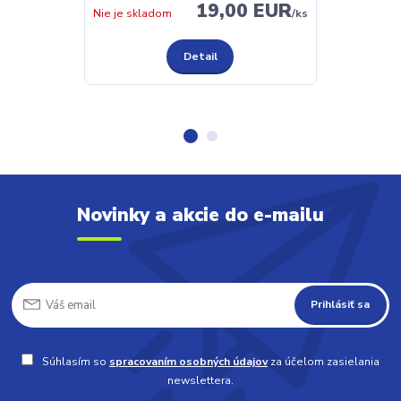
19,00 EUR
Nie je skladom
/
ks
Nie je sklado
Detail
Novinky a akcie do e-mailu
Prihlásiť sa
Súhlasím so
spracovaním osobných údajov
za účelom zasielania
newslettera.