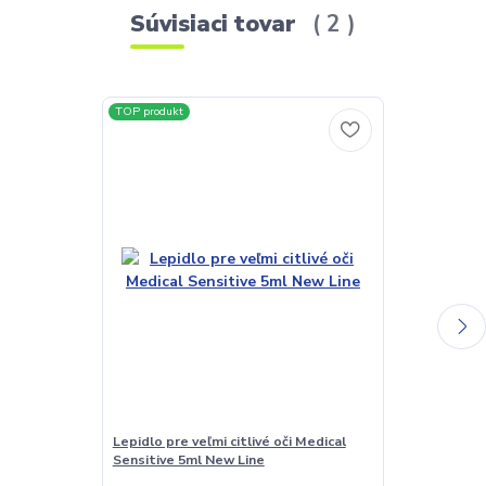
Súvisiaci tovar
2
TOP produkt
TOP produkt
Lepidlo pre veľmi citlivé oči Medical
Extra silné le
Sensitive 5ml New Line
Strong 5ml N