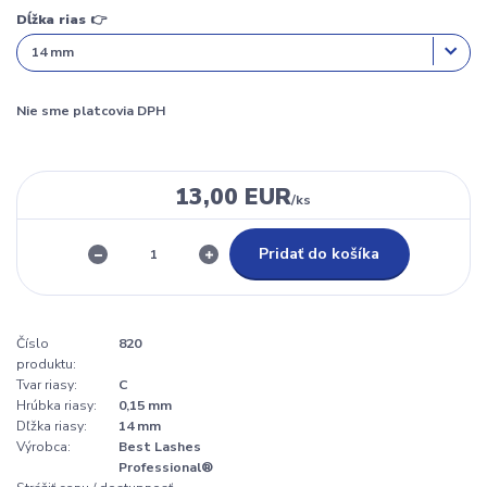
Dĺžka rias 👉
Nie sme platcovia DPH
13,00 EUR
/
ks
Pridať do košíka
Číslo
820
produktu:
Tvar riasy:
C
Hrúbka riasy:
0,15 mm
Dľžka riasy:
14 mm
Výrobca:
Best Lashes
Professional®