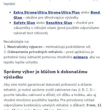
lepidiel:
Extra Strong
,
Ultra Strong
,
Ultra Plus
 alebo 
Bond 
Glue
 – ideálne pre dlhotrvajúce výsledky.
Safety Glue
 alebo 
Sensitive Glue
 – vhodné pre 
zákazníčky s citlivými očami (pred použitím odporúčame 
vykonať test citlivosti).
Nezabúdajte na:
1. 
Neutralizéry výparov
 – minimalizujú podráždenie očí.
2. 
Odmastenie prírodných mihalníc
 – pred aplikáciou je 
potrebné riasy odmastiť pomocou vhodného 
primeru
, aby sa 
lepidlo lepšie uchytilo.
Správny výber je kľúčom k dokonalému 
výsledku
Aby sme mohli garantovať dokonalú priľnavosť a držanie 
mihalníc, je nutné správne zvoliť zakrivenie rias (J, B, C, D – 
pozrite tabuľku zakrivení a dĺžok), ich dĺžku a hrúbku, ako aj 
vhodné množstvo použitého lepidla. Pre prirodzený vzhľad 
odporúčame kombináciu umelých mihalníc o dĺžkach: 
9 mm, 11 