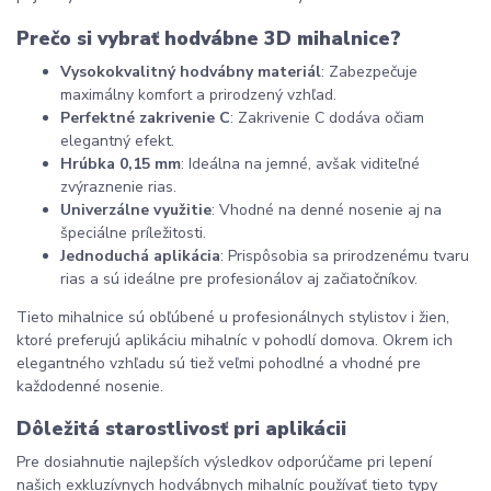
Prečo si vybrať hodvábne 3D mihalnice?
Vysokokvalitný hodvábny materiál
: Zabezpečuje 
maximálny komfort a prirodzený vzhľad.
Perfektné zakrivenie C
: Zakrivenie C dodáva očiam 
elegantný efekt.
Hrúbka 0,15 mm
: Ideálna na jemné, avšak viditeľné 
zvýraznenie rias.
Univerzálne využitie
: Vhodné na denné nosenie aj na 
špeciálne príležitosti.
Jednoduchá aplikácia
: Prispôsobia sa prirodzenému tvaru 
rias a sú ideálne pre profesionálov aj začiatočníkov.
Tieto mihalnice sú obľúbené u profesionálnych stylistov i žien, 
ktoré preferujú aplikáciu mihalníc v pohodlí domova. Okrem ich 
elegantného vzhľadu sú tiež veľmi pohodlné a vhodné pre 
každodenné nosenie.
Dôležitá starostlivosť pri aplikácii
Pre dosiahnutie najlepších výsledkov odporúčame pri lepení 
našich exkluzívnych hodvábnych mihalníc používať tieto typy 