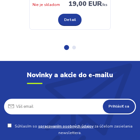
19,00 EUR
Nie je skladom
/
ks
Nie je sklado
Detail
Novinky a akcie do e-mailu
Prihlásiť sa
Súhlasím so
spracovaním osobných údajov
za účelom zasielania
newslettera.