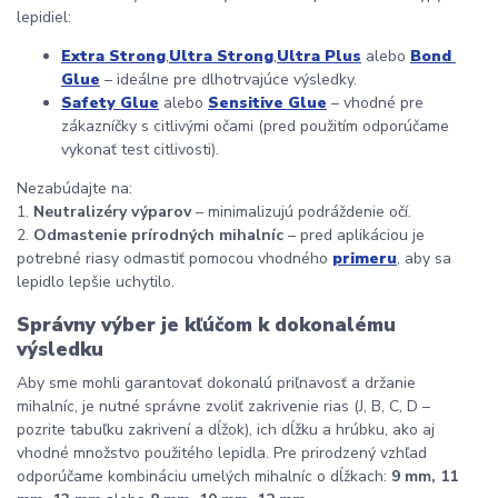
lepidiel:
Extra Strong
,
Ultra Strong
,
Ultra Plus
 alebo 
Bond 
Glue
 – ideálne pre dlhotrvajúce výsledky.
Safety Glue
 alebo 
Sensitive Glue
 – vhodné pre 
zákazníčky s citlivými očami (pred použitím odporúčame 
vykonať test citlivosti).
Nezabúdajte na:
1. 
Neutralizéry výparov
 – minimalizujú podráždenie očí.
2. 
Odmastenie prírodných mihalníc
 – pred aplikáciou je 
potrebné riasy odmastiť pomocou vhodného 
primeru
, aby sa 
lepidlo lepšie uchytilo.
Správny výber je kľúčom k dokonalému 
výsledku
Aby sme mohli garantovať dokonalú priľnavosť a držanie 
mihalníc, je nutné správne zvoliť zakrivenie rias (J, B, C, D – 
pozrite tabuľku zakrivení a dĺžok), ich dĺžku a hrúbku, ako aj 
vhodné množstvo použitého lepidla. Pre prirodzený vzhľad 
odporúčame kombináciu umelých mihalníc o dĺžkach: 
9 mm, 11 