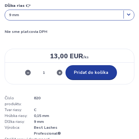
Dĺžka rias 👉
Nie sme platcovia DPH
13,00 EUR
/
ks
Pridať do košíka
Číslo
820
produktu:
Tvar riasy:
C
Hrúbka riasy:
0,15 mm
Dľžka riasy:
9 mm
Výrobca:
Best Lashes
Professional®