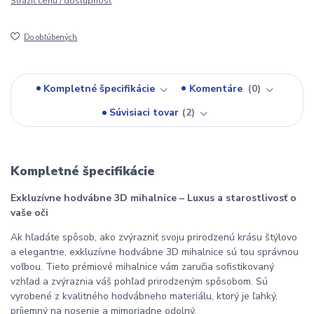
Strážiť cenu / dostupnosť
Do obľúbených
Kompletné špecifikácie
Komentáre
0
Súvisiaci tovar
2
Kompletné špecifikácie
Exkluzívne hodvábne 3D mihalnice – Luxus a starostlivosť o 
vaše oči
Ak hľadáte spôsob, ako zvýrazniť svoju prirodzenú krásu štýlovo 
a elegantne, exkluzívne hodvábne 3D mihalnice sú tou správnou 
voľbou. Tieto prémiové mihalnice vám zaručia sofistikovaný 
vzhľad a zvýraznia váš pohľad prirodzeným spôsobom. Sú 
vyrobené z kvalitného hodvábneho materiálu, ktorý je ľahký, 
príjemný na nosenie a mimoriadne odolný.