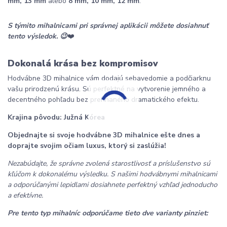
mm, 13 mm
 alebo 
8 mm, 10 mm, 12 mm
.
S týmito mihalnicami pri správnej aplikácii môžete dosiahnuť 
tento výsledok. 😉
❤️
Dokonalá krása bez kompromisov
Hodvábne 3D mihalnice vám dodajú sebavedomie a podčiarknu 
vašu prirodzenú krásu. Sú perfektné na vytvorenie jemného a 
decentného pohľadu bez prehnaného dramatického efektu.
Krajina pôvodu: Južná Kórea
Objednajte si svoje hodvábne 3D mihalnice ešte dnes a 
doprajte svojim očiam luxus, ktorý si zaslúžia!
Nezabúdajte, že správne zvolená starostlivosť a príslušenstvo sú 
kľúčom k dokonalému výsledku. S našimi hodvábnymi mihalnicami 
a odporúčanými lepidlami dosiahnete perfektný vzhľad jednoducho 
a efektívne.
Pre tento typ mihalníc odporúčame tieto dve varianty pinziet: