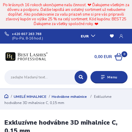
Po krásnych 16 rokoch ukončujeme našu činnosť. 💔 Ďakujeme všetkým za
dôveru a podporu. Ďalšie lepidlá ani ostatný sortiment už nebudeme
dopĺňať. Ako poďakovanie za vašu priazeň sme si pre vás pripravili
zľavový kupón vo výške 25 % na celý sortiment. Kód kupónu: BEST25
Ďakujeme za všetky spoločné roky. ❤️
+420 607 263 768
EUR
(Po-Pá, 8-16 hod.)
0
0,00 EUR
Menu
UMELÉ MIHALNICE
Hodvábne mihalnice
Exkluzívne
hodvábne 3D mihalnice C, 0,15 mm
Exkluzívne hodvábne 3D mihalnice C,
0,15 mm