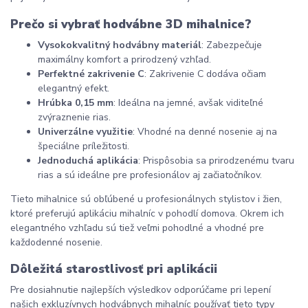
Prečo si vybrať hodvábne 3D mihalnice?
Vysokokvalitný hodvábny materiál
: Zabezpečuje 
maximálny komfort a prirodzený vzhľad.
Perfektné zakrivenie C
: Zakrivenie C dodáva očiam 
elegantný efekt.
Hrúbka 0,15 mm
: Ideálna na jemné, avšak viditeľné 
zvýraznenie rias.
Univerzálne využitie
: Vhodné na denné nosenie aj na 
špeciálne príležitosti.
Jednoduchá aplikácia
: Prispôsobia sa prirodzenému tvaru 
rias a sú ideálne pre profesionálov aj začiatočníkov.
Tieto mihalnice sú obľúbené u profesionálnych stylistov i žien, 
ktoré preferujú aplikáciu mihalníc v pohodlí domova. Okrem ich 
elegantného vzhľadu sú tiež veľmi pohodlné a vhodné pre 
každodenné nosenie.
Dôležitá starostlivosť pri aplikácii
Pre dosiahnutie najlepších výsledkov odporúčame pri lepení 
našich exkluzívnych hodvábnych mihalníc používať tieto typy 