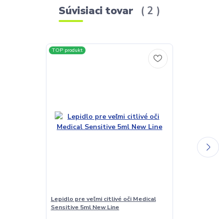
Súvisiaci tovar
2
TOP produkt
TOP produkt
Lepidlo pre veľmi citlivé oči Medical
Extra silné le
Sensitive 5ml New Line
Strong 5ml N