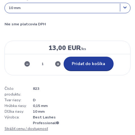
Nie sme platcovia DPH
13,00 EUR
/
ks
Pridať do košíka
Číslo
823
produktu:
Tvar riasy:
D
Hrúbka riasy:
0,15 mm
Dľžka riasy:
10 mm
Výrobca:
Best Lashes
Professional®
Strážiť cenu / dostupnosť