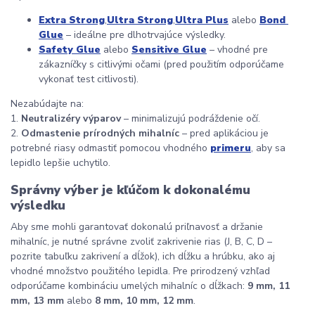
Extra Strong
,
Ultra Strong
,
Ultra Plus
 alebo 
Bond 
Glue
 – ideálne pre dlhotrvajúce výsledky.
Safety Glue
 alebo 
Sensitive Glue
 – vhodné pre 
zákazníčky s citlivými očami (pred použitím odporúčame 
vykonať test citlivosti).
Nezabúdajte na:
1. 
Neutralizéry výparov
 – minimalizujú podráždenie očí.
2. 
Odmastenie prírodných mihalníc
 – pred aplikáciou je 
potrebné riasy odmastiť pomocou vhodného 
primeru
, aby sa 
lepidlo lepšie uchytilo.
Správny výber je kľúčom k dokonalému 
výsledku
Aby sme mohli garantovať dokonalú priľnavosť a držanie 
mihalníc, je nutné správne zvoliť zakrivenie rias (J, B, C, D – 
pozrite tabuľku zakrivení a dĺžok), ich dĺžku a hrúbku, ako aj 
vhodné množstvo použitého lepidla. Pre prirodzený vzhľad 
odporúčame kombináciu umelých mihalníc o dĺžkach: 
9 mm, 11 
mm, 13 mm
 alebo 
8 mm, 10 mm, 12 mm
.