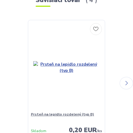
TOP produkt
Prsteň na lepidlo rozdelený (typ B)
Lepidlo pre ve
Sensitive 5ml
0,20 EUR
Skladom
/
ks
Nie je sklado