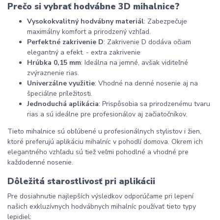
Prečo si vybrať hodvábne 3D mihalnice?
Vysokokvalitný hodvábny materiál
: Zabezpečuje 
maximálny komfort a prirodzený vzhľad.
Perfektné zakrivenie D
: Zakrivenie D dodáva očiam 
elegantný a efekt. - extra zakrivenie
Hrúbka 0,15 mm
: Ideálna na jemné, avšak viditeľné 
zvýraznenie rias.
Univerzálne využitie
: Vhodné na denné nosenie aj na 
špeciálne príležitosti.
Jednoduchá aplikácia
: Prispôsobia sa prirodzenému tvaru 
rias a sú ideálne pre profesionálov aj začiatočníkov.
Tieto mihalnice sú obľúbené u profesionálnych stylistov i žien, 
ktoré preferujú aplikáciu mihalníc v pohodlí domova. Okrem ich 
elegantného vzhľadu sú tiež veľmi pohodlné a vhodné pre 
každodenné nosenie.
Dôležitá starostlivosť pri aplikácii
Pre dosiahnutie najlepších výsledkov odporúčame pri lepení 
našich exkluzívnych hodvábnych mihalníc používať tieto typy 
lepidiel: