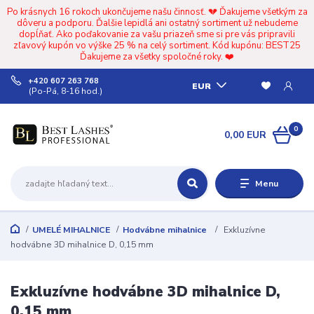
Po krásnych 16 rokoch ukončujeme našu činnosť. 💔 Ďakujeme všetkým za
dôveru a podporu. Ďalšie lepidlá ani ostatný sortiment už nebudeme
dopĺňať. Ako poďakovanie za vašu priazeň sme si pre vás pripravili
zľavový kupón vo výške 25 % na celý sortiment. Kód kupónu: BEST25
Ďakujeme za všetky spoločné roky. ❤️
+420 607 263 768
EUR
(Po-Pá, 8-16 hod.)
0
0,00 EUR
Menu
UMELÉ MIHALNICE
Hodvábne mihalnice
Exkluzívne
hodvábne 3D mihalnice D, 0,15 mm
Exkluzívne hodvábne 3D mihalnice D,
0,15 mm