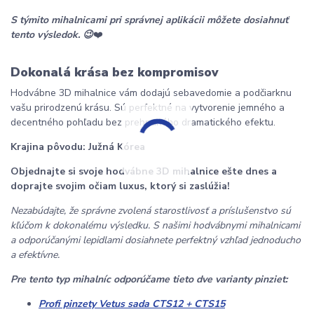
S týmito mihalnicami pri správnej aplikácii môžete dosiahnuť 
tento výsledok. 😉
❤️
Dokonalá krása bez kompromisov
Hodvábne 3D mihalnice vám dodajú sebavedomie a podčiarknu 
vašu prirodzenú krásu. Sú perfektné na vytvorenie jemného a 
decentného pohľadu bez prehnaného dramatického efektu.
Krajina pôvodu: Južná Kórea
Objednajte si svoje hodvábne 3D mihalnice ešte dnes a 
doprajte svojim očiam luxus, ktorý si zaslúžia!
Nezabúdajte, že správne zvolená starostlivosť a príslušenstvo sú 
kľúčom k dokonalému výsledku. S našimi hodvábnymi mihalnicami 
a odporúčanými lepidlami dosiahnete perfektný vzhľad jednoducho 
a efektívne.
Pre tento typ mihalníc odporúčame tieto dve varianty pinziet:
Profi pinzety Vetus sada CTS12 + CTS15