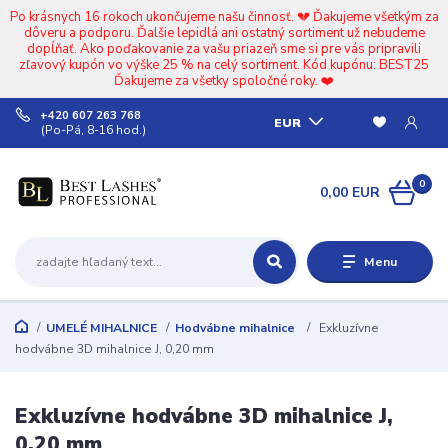
Po krásnych 16 rokoch ukončujeme našu činnosť. 💔 Ďakujeme všetkým za
dôveru a podporu. Ďalšie lepidlá ani ostatný sortiment už nebudeme
dopĺňať. Ako poďakovanie za vašu priazeň sme si pre vás pripravili
zľavový kupón vo výške 25 % na celý sortiment. Kód kupónu: BEST25
Ďakujeme za všetky spoločné roky. ❤️
+420 607 263 768
EUR
(Po-Pá, 8-16 hod.)
0
0,00 EUR
Menu
UMELÉ MIHALNICE
Hodvábne mihalnice
Exkluzívne
hodvábne 3D mihalnice J, 0,20 mm
Exkluzívne hodvábne 3D mihalnice J,
0,20 mm