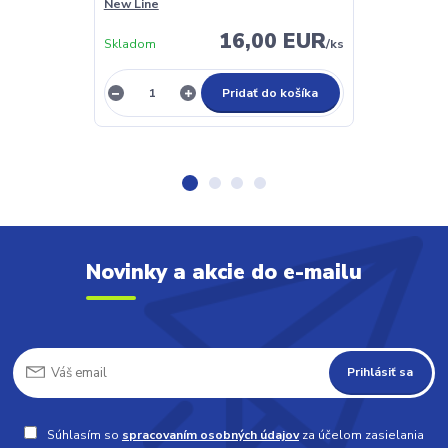
New Line
Strong 5ml N
16,00 EUR
Skladom
/
ks
Nie je sklado
Pridať do košíka
Novinky a akcie do e-mailu
Prihlásiť sa
Súhlasím so
spracovaním osobných údajov
za účelom zasielania