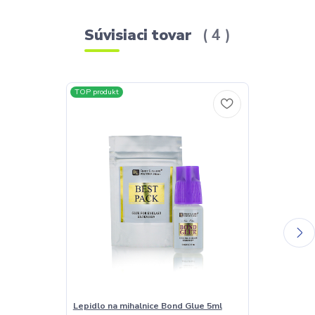
Súvisiaci tovar
4
TOP produkt
TOP produkt
Lepidlo na mihalnice Bond Glue 5ml
Extra silné le