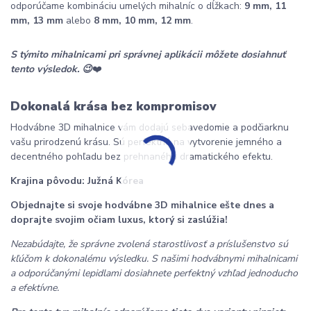
odporúčame kombináciu umelých mihalníc o dĺžkach: 
9 mm, 11 
mm, 13 mm
 alebo 
8 mm, 10 mm, 12 mm
.
S týmito mihalnicami pri správnej aplikácii môžete dosiahnuť 
tento výsledok. 😉
❤️
Dokonalá krása bez kompromisov
Hodvábne 3D mihalnice vám dodajú sebavedomie a podčiarknu 
vašu prirodzenú krásu. Sú perfektné na vytvorenie jemného a 
decentného pohľadu bez prehnaného dramatického efektu.
Krajina pôvodu: Južná Kórea
Objednajte si svoje hodvábne 3D mihalnice ešte dnes a 
doprajte svojim očiam luxus, ktorý si zaslúžia!
Nezabúdajte, že správne zvolená starostlivosť a príslušenstvo sú 
kľúčom k dokonalému výsledku. S našimi hodvábnymi mihalnicami 
a odporúčanými lepidlami dosiahnete perfektný vzhľad jednoducho 
a efektívne.