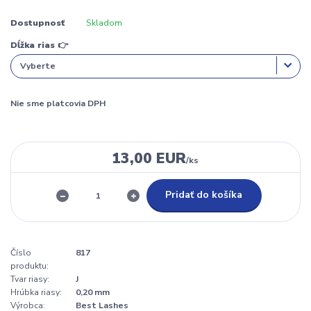
Dostupnosť
Skladom
Dĺžka rias 👉
Nie sme platcovia DPH
13,00 EUR
/
ks
Pridať do košíka
Číslo
817
produktu:
Tvar riasy:
J
Hrúbka riasy:
0,20 mm
Výrobca:
Best Lashes