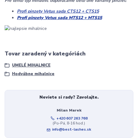
Pre tento typ mihalníc odporúčame tieto dve varianty pinziet:
Profi pinzety Vetus sada CTS12 + CTS15
Profi pinzety Vetus sada MTS12 + MTS15
Tovar zaradený v kategóriách
UMELÉ MIHALNICE
Hodvábne mihalnice
Neviete si rady? Zavolajte.
Milan Marek
+420 607 263 768
(Po-Pá, 8-16 hod.)
info@best-lashes.sk