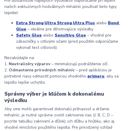
Pre dosiahnutie najlepších výsledkov odporúčame pri lepení 
našich exkluzívnych hodvábnych mihalníc používať tieto typy 
lepidiel:
Extra Strong
,
Ultra Strong
,
Ultra Plus
 alebo 
Bond 
Glue
 – ideálne pre dlhotrvajúce výsledky.
Safety Glue
 alebo 
Sensitive Glue
 – vhodné pre 
zákazníčky s citlivými očami (pred použitím odporúčame 
vykonať test citlivosti).
Nezabúdajte na:
1. 
Neutralizéry výparov
 – minimalizujú podráždenie očí.
2. 
Odmastenie prírodných mihalníc
 – pred aplikáciou je 
potrebné riasy odmastiť pomocou vhodného 
primeru
, aby sa 
lepidlo lepšie uchytilo.
Správny výber je kľúčom k dokonalému 
výsledku
Aby sme mohli garantovať dokonalú priľnavosť a držanie 
mihalníc, je nutné správne zvoliť zakrivenie rias (J, B, C, D – 
pozrite tabuľku zakrivení a dĺžok), ich dĺžku a hrúbku, ako aj 
vhodné množstvo použitého lepidla. Pre prirodzený vzhľad 