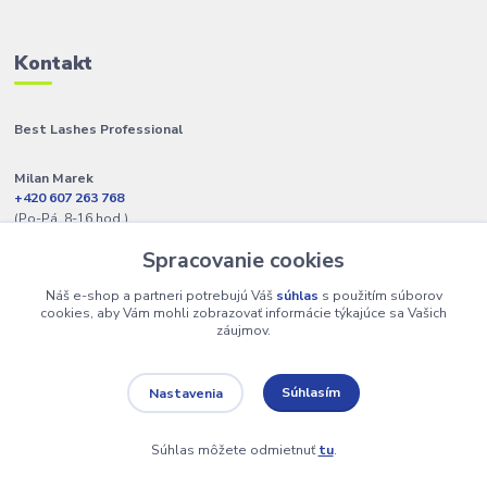
Kontakt
Best Lashes Professional
Milan Marek
+420 607 263 768
(Po-Pá, 8-16 hod.)
Spracovanie cookies
info@best-lashes.sk
Náš e-shop a partneri potrebujú Váš
súhlas
s použitím súborov
cookies, aby Vám mohli zobrazovať informácie týkajúce sa Vašich
záujmov.
Súhlasím
Nastavenia
Copyright © 2009 - 2025 Best Lashes Professional • Na UX & Web
Design je tu Lukáš Dubina
Súhlas môžete odmietnuť
tu
.
Vytvorené na
Eshop-rychlo.sk