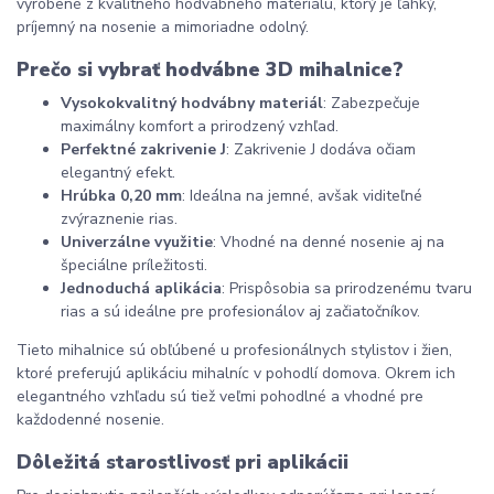
vyrobené z kvalitného hodvábneho materiálu, ktorý je ľahký, 
príjemný na nosenie a mimoriadne odolný.
Prečo si vybrať hodvábne 3D mihalnice?
Vysokokvalitný hodvábny materiál
: Zabezpečuje 
maximálny komfort a prirodzený vzhľad.
Perfektné zakrivenie J
: Zakrivenie J dodáva očiam 
elegantný efekt.
Hrúbka 0,20 mm
: Ideálna na jemné, avšak viditeľné 
zvýraznenie rias.
Univerzálne využitie
: Vhodné na denné nosenie aj na 
špeciálne príležitosti.
Jednoduchá aplikácia
: Prispôsobia sa prirodzenému tvaru 
rias a sú ideálne pre profesionálov aj začiatočníkov.
Tieto mihalnice sú obľúbené u profesionálnych stylistov i žien, 
ktoré preferujú aplikáciu mihalníc v pohodlí domova. Okrem ich 
elegantného vzhľadu sú tiež veľmi pohodlné a vhodné pre 
každodenné nosenie.
Dôležitá starostlivosť pri aplikácii