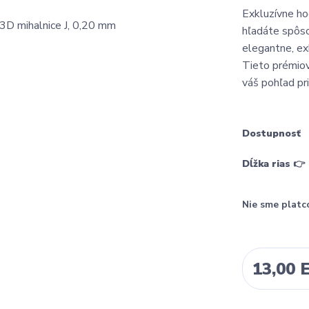
Exkluzívne ho
hľadáte spôso
elegantne, ex
Tieto prémiov
váš pohľad pr
Dostupnosť
Dĺžka rias 👉
Nie sme platc
13,00 