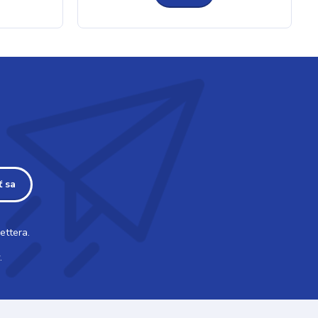
ť sa
ettera.
.