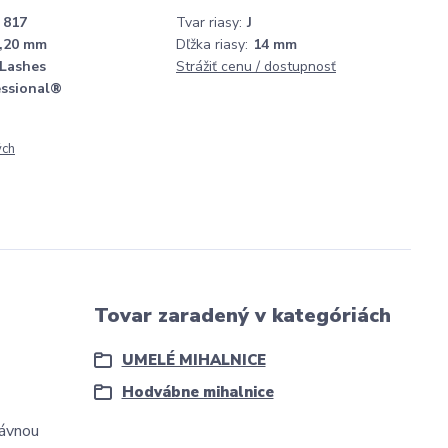
817
Tvar riasy:
J
,20 mm
Dľžka riasy:
14 mm
 Lashes
Strážiť cenu / dostupnosť
essional®
ých
Tovar zaradený v kategóriách
UMELÉ MIHALNICE
Hodvábne mihalnice
ávnou 