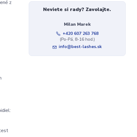
ené z 
Neviete si rady? Zavolajte.
Milan Marek
+420 607 263 768
(Po-Pá, 8-16 hod.)
info@best-lashes.sk
 
idiel:
est 