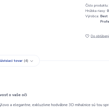
Číslo produktu:
Hrúbka riasy:
0
Výrobca:
Best
Prof
Do obľúben
Súvisiaci tovar
4
vosť o vaše oči
týlovo a elegantne, exkluzívne hodvábne 3D mihalnice sú tou spr