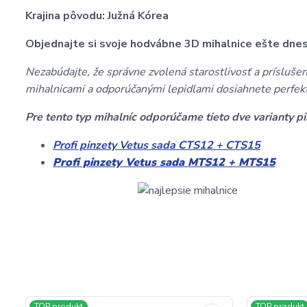
Krajina pôvodu: Južná Kórea
Objednajte si svoje hodvábne 3D mihalnice ešte dnes a
Nezabúdajte, že správne zvolená starostlivosť a prísluš
mihalnicami a odporúčanými lepidlami dosiahnete perfekt
Pre tento typ mihalníc odporúčame tieto dve varianty pi
Profi pinzety Vetus sada CTS12 + CTS15
Profi pinzety Vetus sada MTS12 + MTS15
TOP produkt
TOP produkt