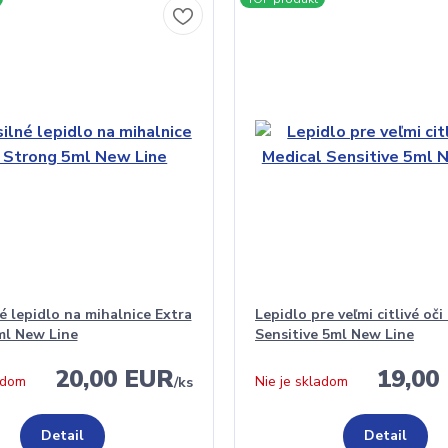
né lepidlo na mihalnice Extra
Lepidlo pre veľmi citlivé oči
ml New Line
Sensitive 5ml New Line
20,00 EUR
19,00
adom
Nie je skladom
/
ks
Detail
Detail