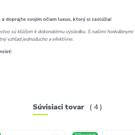
 doprajte svojim očiam luxus, ktorý si zaslúžia!
enstvo sú kľúčom k dokonalému výsledku. S našimi hodvábnymi 
ný vzhľad jednoducho a efektívne.
nziet:
Súvisiaci tovar
4
TOP produkt