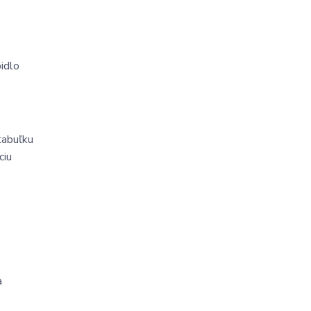
idlo 
tabuľku 
iu 
 