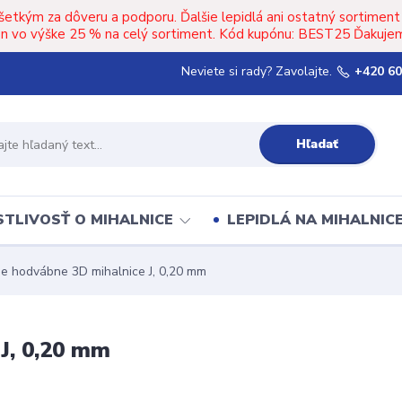
šetkým za dôveru a podporu. Ďalšie lepidlá ani ostatný sortimen
upón vo výške 25 % na celý sortiment. Kód kupónu: BEST25 Ďakujem
Neviete si rady? Zavolajte.
+420 60
Hľadať
TLIVOSŤ O MIHALNICE
LEPIDLÁ NA MIHALNIC
e hodvábne 3D mihalnice J, 0,20 mm
J, 0,20 mm