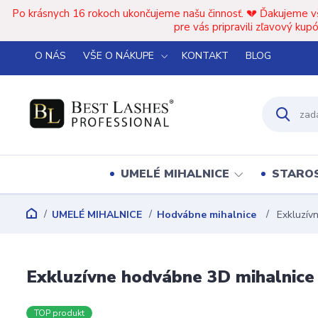
Po krásnych 16 rokoch ukončujeme našu činnosť. 💔 Ďakujeme v
pre vás pripravili zľavový k
O NÁS
VŠE O NÁKUPE
KONTAKT
BLOG
UMELÉ MIHALNICE
STAROS
UMELÉ MIHALNICE
Hodvábne mihalnice
Exkluzívn
Exkluzívne hodvábne 3D mihalnice 
TOP produkt