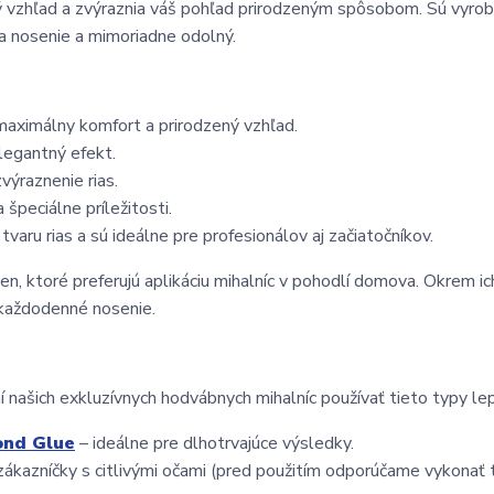
ý vzhľad a zvýraznia váš pohľad prirodzeným spôsobom. Sú vyrob
na nosenie a mimoriadne odolný.
maximálny komfort a prirodzený vzhľad.
elegantný efekt.
zvýraznenie rias.
 špeciálne príležitosti.
tvaru rias a sú ideálne pre profesionálov aj začiatočníkov.
en, ktoré preferujú aplikáciu mihalníc v pohodlí domova. Okrem ich
 každodenné nosenie.
 našich exkluzívnych hodvábnych mihalníc používať tieto typy lep
ond Glue
 – ideálne pre dlhotrvajúce výsledky.
zákazníčky s citlivými očami (pred použitím odporúčame vykonať t