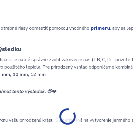
e potrebné riasy odmastiť pomocou vhodného 
primeru
, aby sa lep
ýsledku
íc, je nutné správne zvoliť zakrivenie rias (J, B, C, D – pozrite 
tvo použitého lepidla. Pre prirodzený vzhľad odporúčame kombinác
8 mm, 10 mm, 12 mm
.
ahnuť tento výsledok. 😉
❤️
u vašu prirodzenú krásu. Sú perfektné na vytvorenie jemného a