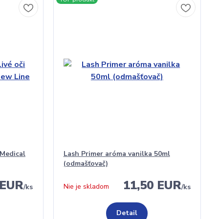
 Medical
Lash Primer aróma vanilka 50ml
(odmašťovač)
 EUR
11,50 EUR
Nie je skladom
/
ks
/
ks
Detail