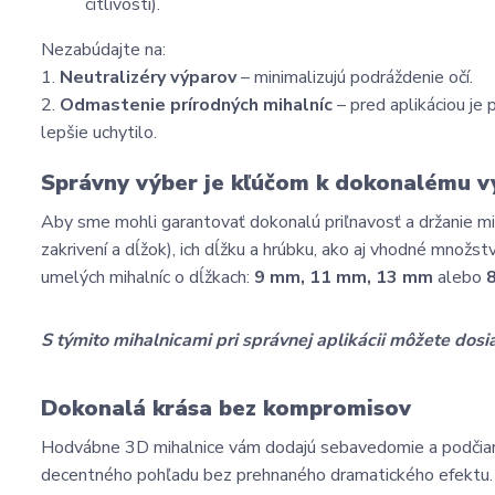
citlivosti).
Nezabúdajte na:
1. 
Neutralizéry výparov
 – minimalizujú podráždenie očí.
2. 
Odmastenie prírodných mihalníc
 – pred aplikáciou j
lepšie uchytilo.
Správny výber je kľúčom k dokonalému v
Aby sme mohli garantovať dokonalú priľnavosť a držanie mihaln
zakrivení a dĺžok), ich dĺžku a hrúbku, ako aj vhodné množs
umelých mihalníc o dĺžkach: 
9 mm, 11 mm, 13 mm
 alebo 
S týmito mihalnicami pri správnej aplikácii môžete dosi
Dokonalá krása bez kompromisov
Hodvábne 3D mihalnice vám dodajú sebavedomie a podčiarkn
decentného pohľadu bez prehnaného dramatického efektu.