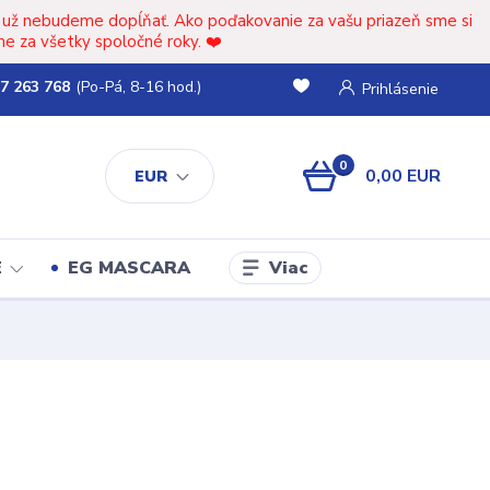
t už nebudeme dopĺňať. Ako poďakovanie za vašu priazeň sme si
e za všetky spoločné roky. ❤️
7 263 768
(Po-Pá, 8-16 hod.)
Prihlásenie
0
0,00 EUR
EUR
Viac
E
EG MASCARA