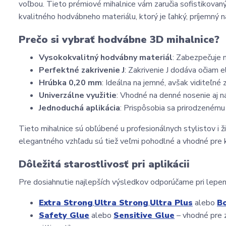
voľbou. Tieto prémiové mihalnice vám zaručia sofistikovan
kvalitného hodvábneho materiálu, ktorý je ľahký, príjemný 
Prečo si vybrať hodvábne 3D mihalnice?
Vysokokvalitný hodvábny materiál
: Zabezpečuje 
Perfektné zakrivenie J
: Zakrivenie J dodáva očiam 
Hrúbka 0,20 mm
: Ideálna na jemné, avšak viditeľné 
Univerzálne využitie
: Vhodné na denné nosenie aj na
Jednoduchá aplikácia
: Prispôsobia sa prirodzenému 
Tieto mihalnice sú obľúbené u profesionálnych stylistov i ži
elegantného vzhľadu sú tiež veľmi pohodlné a vhodné pre
Dôležitá starostlivosť pri aplikácii
Pre dosiahnutie najlepších výsledkov odporúčame pri lepení
Extra Strong
,
Ultra Strong
,
Ultra Plus
 alebo 
B
Safety Glue
 alebo 
Sensitive Glue
 – vhodné pre 