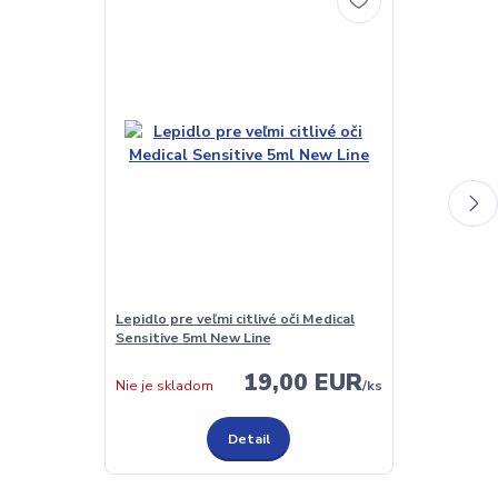
Lepidlo pre veľmi citlivé oči Medical
Lepidlo na mi
Sensitive 5ml New Line
New Line
19,00 EUR
Skladom
Nie je skladom
/
ks
Detail