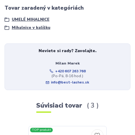
Tovar zaradený v kategóriách
UMELÉ MIHALNICE
Mihalnice v kalíšku
Neviete si rady? Zavolajte.
Milan Marek
+420 607 263 768
(Po-Pá, 8-16 hod.)
info@best-lashes.sk
Súvisiaci tovar
3
TOP produkt
TOP produkt