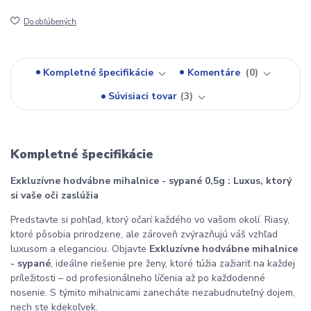
Do obľúbených
Kompletné špecifikácie
Komentáre
0
Súvisiaci tovar
3
Kompletné špecifikácie
Exkluzívne hodvábne mihalnice - sypané 0,5g : Luxus, ktorý
si vaše oči zaslúžia
Predstavte si pohľad, ktorý očarí každého vo vašom okolí. Riasy,
ktoré pôsobia prirodzene, ale zároveň zvýrazňujú váš vzhľad
luxusom a eleganciou. Objavte
Exkluzívne hodvábne mihalnice
- sypané
, ideálne riešenie pre ženy, ktoré túžia zažiariť na každej
príležitosti – od profesionálneho líčenia až po každodenné
nosenie. S týmito mihalnicami zanecháte nezabudnuteľný dojem,
nech ste kdekoľvek.