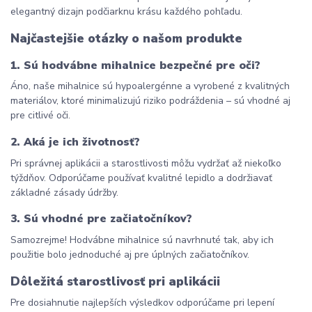
elegantný dizajn podčiarknu krásu každého pohľadu.
Najčastejšie otázky o našom produkte
1. Sú hodvábne mihalnice bezpečné pre oči?
Áno, naše mihalnice sú hypoalergénne a vyrobené z kvalitných 
materiálov, ktoré minimalizujú riziko podráždenia – sú vhodné aj 
pre citlivé oči.
2. Aká je ich životnosť?
Pri správnej aplikácii a starostlivosti môžu vydržať až niekoľko 
týždňov. Odporúčame používať kvalitné lepidlo a dodržiavať 
základné zásady údržby.
3. Sú vhodné pre začiatočníkov?
Samozrejme! Hodvábne mihalnice sú navrhnuté tak, aby ich 
použitie bolo jednoduché aj pre úplných začiatočníkov.
Dôležitá starostlivosť pri aplikácii
Pre dosiahnutie najlepších výsledkov odporúčame pri lepení 