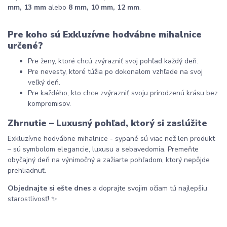
mm, 13 mm
 alebo 
8 mm, 10 mm, 12 mm
.
Pre koho sú Exkluzívne hodvábne mihalnice 
určené?
Pre ženy, ktoré chcú zvýrazniť svoj pohľad každý deň.
Pre nevesty, ktoré túžia po dokonalom vzhľade na svoj 
veľký deň.
Pre každého, kto chce zvýrazniť svoju prirodzenú krásu bez 
kompromisov.
Zhrnutie – Luxusný pohľad, ktorý si zaslúžite
Exkluzívne hodvábne mihalnice - sypané sú viac než len produkt 
– sú symbolom elegancie, luxusu a sebavedomia. Premeňte 
obyčajný deň na výnimočný a zažiarte pohľadom, ktorý nepôjde 
prehliadnuť.
Objednajte si ešte dnes
 a doprajte svojim očiam tú najlepšiu 
starostlivosť! ✨