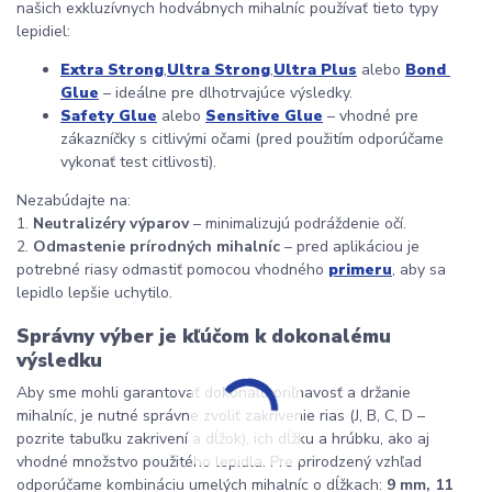
našich exkluzívnych hodvábnych mihalníc používať tieto typy 
lepidiel:
Extra Strong
,
Ultra Strong
,
Ultra Plus
 alebo 
Bond 
Glue
 – ideálne pre dlhotrvajúce výsledky.
Safety Glue
 alebo 
Sensitive Glue
 – vhodné pre 
zákazníčky s citlivými očami (pred použitím odporúčame 
vykonať test citlivosti).
Nezabúdajte na:
1. 
Neutralizéry výparov
 – minimalizujú podráždenie očí.
2. 
Odmastenie prírodných mihalníc
 – pred aplikáciou je 
potrebné riasy odmastiť pomocou vhodného 
primeru
, aby sa 
lepidlo lepšie uchytilo.
Správny výber je kľúčom k dokonalému 
výsledku
Aby sme mohli garantovať dokonalú priľnavosť a držanie 
mihalníc, je nutné správne zvoliť zakrivenie rias (J, B, C, D – 
pozrite tabuľku zakrivení a dĺžok), ich dĺžku a hrúbku, ako aj 
vhodné množstvo použitého lepidla. Pre prirodzený vzhľad 
odporúčame kombináciu umelých mihalníc o dĺžkach: 
9 mm, 11 