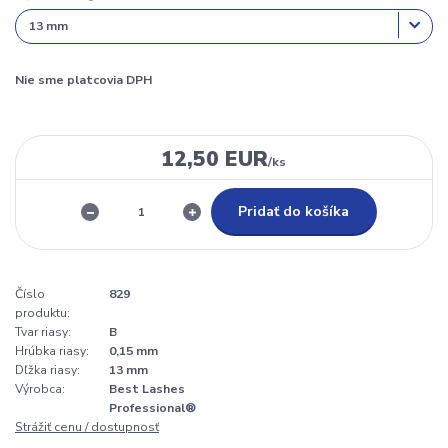
Nie sme platcovia DPH
12,50 EUR
/
ks
Pridať do košíka
Číslo
829
produktu:
Tvar riasy:
B
Hrúbka riasy:
0,15 mm
Dľžka riasy:
13 mm
Výrobca:
Best Lashes
Professional®
Strážiť cenu / dostupnosť