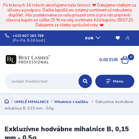
Po krásnych 16 rokoch ukončujeme našu činnosť. 💔 Ďakujeme všetkým za
dôveru a podporu. Ďalšie lepidlá ani ostatný sortiment už nebudeme
dopĺňať. Ako poďakovanie za vašu priazeň sme si pre vás pripravili
zľavový kupón vo výške 25 % na celý sortiment. Kód kupónu: BEST25
Ďakujeme za všetky spoločné roky. ❤️
+420 607 263 768
EUR
(Po-Pá, 8-16 hod.)
0
0,00 EUR
Menu
UMELÉ MIHALNICE
Mihalnice v kalíšku
Exkluzívne hodvábne
mihalnice B, 0,15 mm - 0,5g
Exkluzívne hodvábne mihalnice B, 0,15
mm - 0,5g