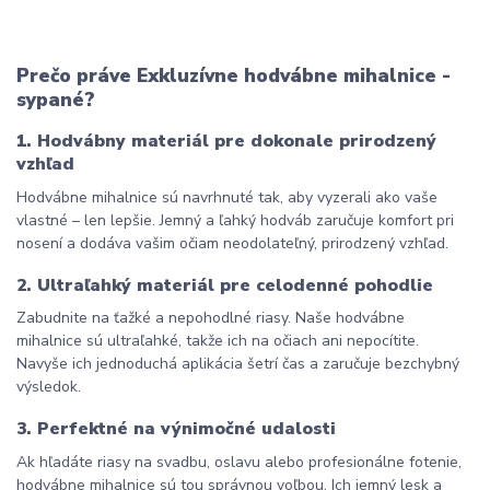
Prečo práve Exkluzívne hodvábne mihalnice - 
sypané?
1. Hodvábny materiál pre dokonale prirodzený 
vzhľad
Hodvábne mihalnice sú navrhnuté tak, aby vyzerali ako vaše 
vlastné – len lepšie. Jemný a ľahký hodváb zaručuje komfort pri 
nosení a dodáva vašim očiam neodolateľný, prirodzený vzhľad.
2. Ultraľahký materiál pre celodenné pohodlie
Zabudnite na ťažké a nepohodlné riasy. Naše hodvábne 
mihalnice sú ultraľahké, takže ich na očiach ani nepocítite. 
Navyše ich jednoduchá aplikácia šetrí čas a zaručuje bezchybný 
výsledok.
3. Perfektné na výnimočné udalosti
Ak hľadáte riasy na svadbu, oslavu alebo profesionálne fotenie, 
hodvábne mihalnice sú tou správnou voľbou. Ich jemný lesk a 