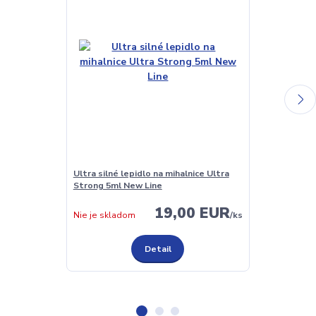
Ultra silné lepidlo na mihalnice Ultra
Lepidlo na mi
Strong 5ml New Line
New Line
19,00 EUR
Skladom
Nie je skladom
/
ks
Detail