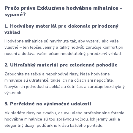
Prečo práve Exkluzívne hodvábne mihalnice - 
sypané?
1. Hodvábny materiál pre dokonale prirodzený 
vzhľad
Hodvábne mihalnice sú navrhnuté tak, aby vyzerali ako vaše 
vlastné – len lepšie. Jemný a ľahký hodváb zaručuje komfort pri 
nosení a dodáva vašim očiam neodolateľný, prirodzený vzhľad.
2. Ultraľahký materiál pre celodenné pohodlie
Zabudnite na ťažké a nepohodlné riasy. Naše hodvábne 
mihalnice sú ultraľahké, takže ich na očiach ani nepocítite. 
Navyše ich jednoduchá aplikácia šetrí čas a zaručuje bezchybný 
výsledok.
3. Perfektné na výnimočné udalosti
Ak hľadáte riasy na svadbu, oslavu alebo profesionálne fotenie, 
hodvábne mihalnice sú tou správnou voľbou. Ich jemný lesk a 
elegantný dizajn podčiarknu krásu každého pohľadu.