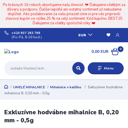
Po krásnych 16 rokoch ukončujeme našu činnosť. 💔 Ďakujeme všetkým za
dôveru a podporu. Ďalšie lepidlá ani ostatný sortiment už nebudeme
dopĺňať. Ako poďakovanie za vašu priazeň sme si pre vás pripravili
zľavový kupón vo výške 25 % na celý sortiment. Kód kupónu: BEST25
Ďakujeme za všetky spoločné roky. ❤️
+420 607 263 768
EUR
(Po-Pá, 8-16 hod.)
0
0,00 EUR
Menu
UMELÉ MIHALNICE
Mihalnice v kalíšku
Exkluzívne hodvábne
mihalnice B, 0,20 mm - 0,5g
Exkluzívne hodvábne mihalnice B, 0,20
mm - 0,5g