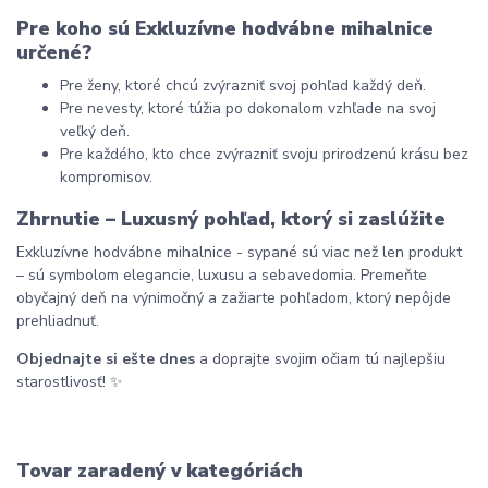
Pre koho sú Exkluzívne hodvábne mihalnice 
určené?
Pre ženy, ktoré chcú zvýrazniť svoj pohľad každý deň.
Pre nevesty, ktoré túžia po dokonalom vzhľade na svoj 
veľký deň.
Pre každého, kto chce zvýrazniť svoju prirodzenú krásu bez 
kompromisov.
Zhrnutie – Luxusný pohľad, ktorý si zaslúžite
Exkluzívne hodvábne mihalnice - sypané sú viac než len produkt 
– sú symbolom elegancie, luxusu a sebavedomia. Premeňte 
obyčajný deň na výnimočný a zažiarte pohľadom, ktorý nepôjde 
prehliadnuť.
Objednajte si ešte dnes
 a doprajte svojim očiam tú najlepšiu 
starostlivosť! ✨
Tovar zaradený v kategóriách