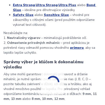
Extra Strong
,
Ultra Strong
,
Ultra Plus
 alebo 
Bond 
Glue
 – ideálne pre dlhotrvajúce výsledky.
Safety Glue
 alebo 
Sensitive Glue
 – vhodné pre 
zákazníčky s citlivými očami (pred použitím odporúčame 
vykonať test citlivosti).
Nezabúdajte na:
1. 
Neutralizéry výparov
 – minimalizujú podráždenie očí.
2. 
Odmastenie prírodných mihalníc
 – pred aplikáciou je 
potrebné riasy odmastiť pomocou vhodného 
primeru
, aby sa 
lepidlo lepšie uchytilo.
Správny výber je kľúčom k dokonalému 
výsledku
Aby sme mohli garantovať dokonalú priľnavosť a držanie 
mihalníc, je nutné správne zvoliť zakrivenie rias (J, B, C, D – 
pozrite tabuľku zakrivení a dĺžok), ich dĺžku a hrúbku, ako aj 
vhodné množstvo použitého lepidla. Pre prirodzený vzhľad 
odporúčame kombináciu umelých mihalníc o dĺžkach: 
9 mm, 11 
mm, 13 mm
 alebo 
8 mm, 10 mm, 12 mm
.