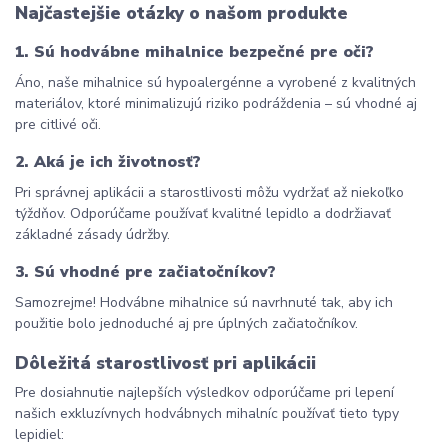
Najčastejšie otázky o našom produkte
1. Sú hodvábne mihalnice bezpečné pre oči?
Áno, naše mihalnice sú hypoalergénne a vyrobené z kvalitných 
materiálov, ktoré minimalizujú riziko podráždenia – sú vhodné aj 
pre citlivé oči.
2. Aká je ich životnosť?
Pri správnej aplikácii a starostlivosti môžu vydržať až niekoľko 
týždňov. Odporúčame používať kvalitné lepidlo a dodržiavať 
základné zásady údržby.
3. Sú vhodné pre začiatočníkov?
Samozrejme! Hodvábne mihalnice sú navrhnuté tak, aby ich 
použitie bolo jednoduché aj pre úplných začiatočníkov.
Dôležitá starostlivosť pri aplikácii
Pre dosiahnutie najlepších výsledkov odporúčame pri lepení 
našich exkluzívnych hodvábnych mihalníc používať tieto typy 
lepidiel: