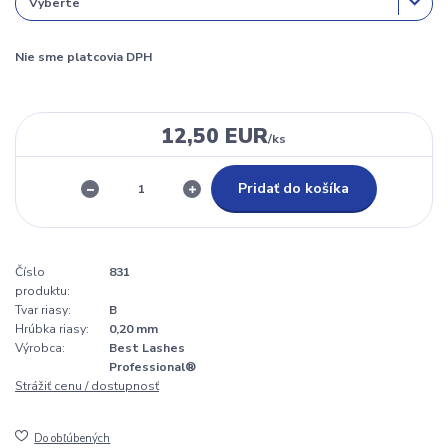
Nie sme platcovia DPH
12,50 EUR
/
ks
Pridať do košíka
Číslo
831
produktu:
Tvar riasy:
B
Hrúbka riasy:
0,20 mm
Výrobca:
Best Lashes
Professional®
Strážiť cenu / dostupnosť
Do obľúbených