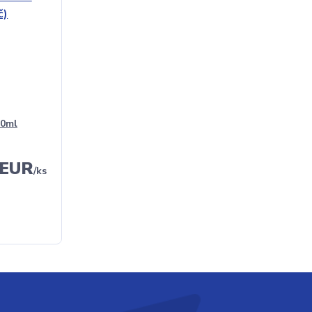
50ml
 EUR
/
ks