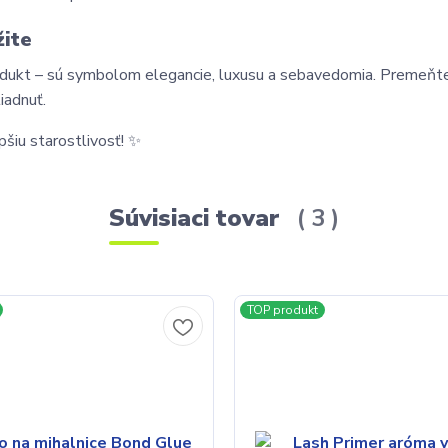
žite
rodukt – sú symbolom elegancie, luxusu a sebavedomia. Premeňte
iadnuť.
pšiu starostlivosť! ✨
Súvisiaci tovar
3
TOP produkt