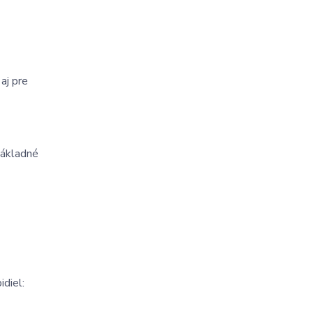
j pre 
základné 
idiel: