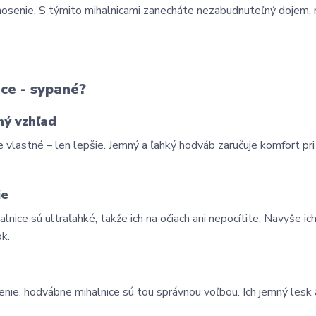
é nosenie. S týmito mihalnicami zanecháte nezabudnuteľný dojem,
ce - sypané?
ný vzhľad
vlastné – len lepšie. Jemný a ľahký hodváb zaručuje komfort pri 
ie
ice sú ultraľahké, takže ich na očiach ani nepocítite. Navyše ich
ok.
enie, hodvábne mihalnice sú tou správnou voľbou. Ich jemný lesk a