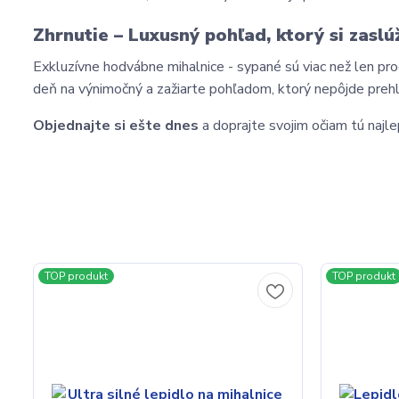
Zhrnutie – Luxusný pohľad, ktorý si zaslú
Exkluzívne hodvábne mihalnice - sypané sú viac než len p
deň na výnimočný a zažiarte pohľadom, ktorý nepôjde prehl
Objednajte si ešte dnes
 a doprajte svojim očiam tú najle
TOP produkt
TOP produkt