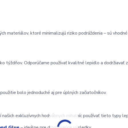
h materiálov, ktoré minimalizujú riziko podráždenia – sú vhodné a
koľko týždňov. Odporúčame používať kvalitné lepidlo a dodržiavať 
oužitie bolo jednoduché aj pre úplných začiatočníkov.
 našich exkluzívnych hodvábnych mihalníc používať tieto typy lep
ond Glue
 – ideálne pre dlhotrvajúce výsledky.