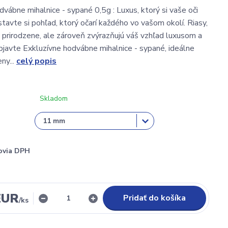
dvábne mihalnice - sypané 0,5g : Luxus, ktorý si vaše oči
tavte si pohľad, ktorý očarí každého vo vašom okolí. Riasy,
 prirodzene, ale zároveň zvýrazňujú váš vzhľad luxusom a
bjavte Exkluzívne hodvábne mihalnice - sypané, ideálne
ny...
celý popis
Skladom
ovia DPH
EUR
Pridať do košíka
/
ks