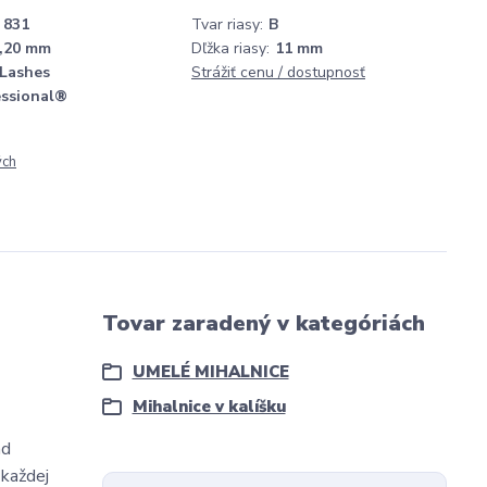
831
Tvar riasy:
B
,20 mm
Dľžka riasy:
11 mm
 Lashes
Strážiť cenu / dostupnosť
essional®
ých
Tovar zaradený v kategóriách
UMELÉ MIHALNICE
Mihalnice v kalíšku
ad
 každej