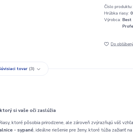
Číslo produktu:
Hrúbka riasy:
0
Výrobca:
Best
Prof
Do obľúben
Súvisiaci tovar
3
torý si vaše oči zaslúžia
Riasy, ktoré pôsobia prirodzene, ale zároveň zvýrazňujú váš vzhľ
lnice - sypané
, ideálne riešenie pre ženy, ktoré túžia zažiariť na