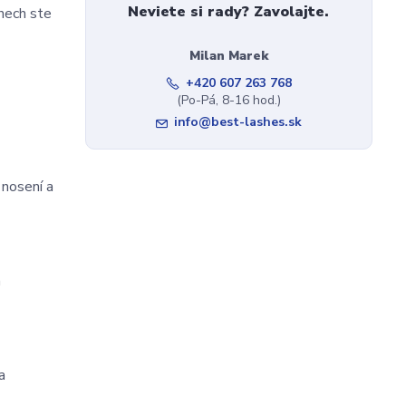
Neviete si rady? Zavolajte.
 nech ste
Milan Marek
+420 607 263 768
(Po-Pá, 8-16 hod.)
info@best-lashes.sk
nosení a 
 
 