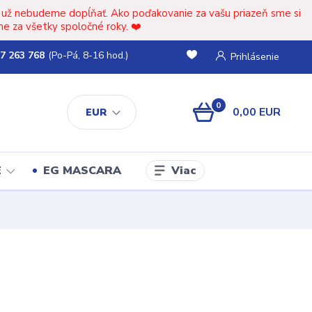
t už nebudeme dopĺňať. Ako poďakovanie za vašu priazeň sme si
e za všetky spoločné roky. ❤️
7 263 768
(Po-Pá, 8-16 hod.)
Prihlásenie
0
0,00 EUR
EUR
Viac
E
EG MASCARA