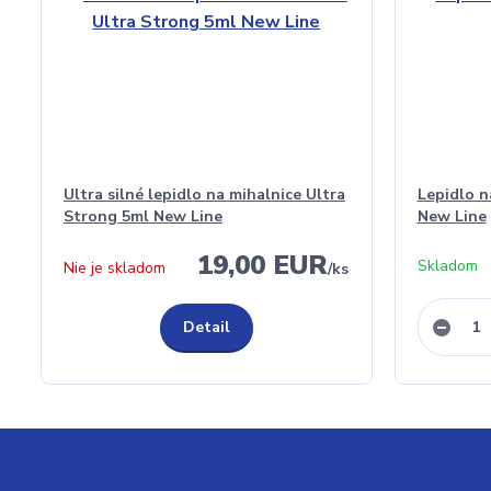
Ultra silné lepidlo na mihalnice Ultra
Lepidlo n
Strong 5ml New Line
New Line
19,00 EUR
Skladom
Nie je skladom
/
ks
Detail