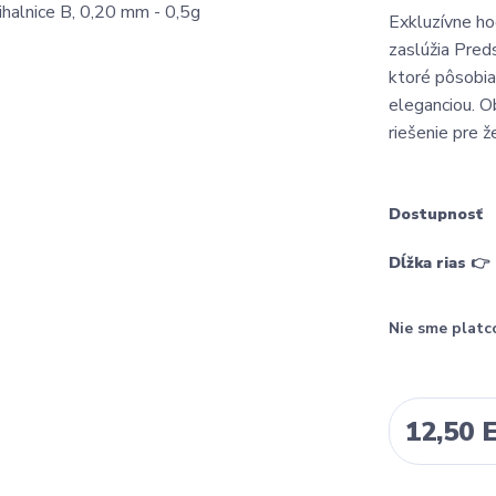
Exkluzívne ho
zaslúžia Preds
ktoré pôsobia
eleganciou. O
riešenie pre že
Dostupnosť
Dĺžka rias 👉
Nie sme platc
12,50 