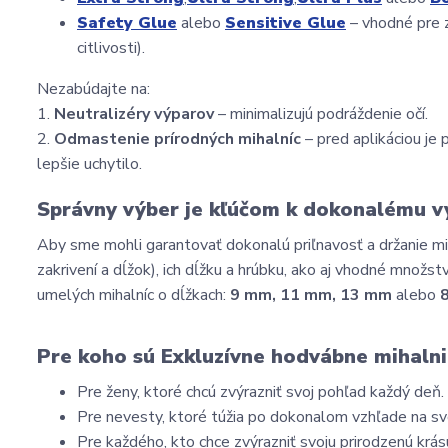
Safety Glue
 alebo 
Sensitive Glue
 – vhodné pre 
citlivosti).
Nezabúdajte na:
1. 
Neutralizéry výparov
 – minimalizujú podráždenie očí.
2. 
Odmastenie prírodných mihalníc
 – pred aplikáciou j
lepšie uchytilo.
Správny výber je kľúčom k dokonalému v
Aby sme mohli garantovať dokonalú priľnavosť a držanie mihaln
zakrivení a dĺžok), ich dĺžku a hrúbku, ako aj vhodné množs
umelých mihalníc o dĺžkach: 
9 mm, 11 mm, 13 mm
 alebo 
Pre koho sú Exkluzívne hodvábne mihalni
Pre ženy, ktoré chcú zvýrazniť svoj pohľad každý deň.
Pre nevesty, ktoré túžia po dokonalom vzhľade na sv
Pre každého, kto chce zvýrazniť svoju prirodzenú kr