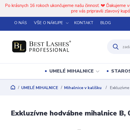
Po krásnych 16 rokoch ukončujeme našu činnosť. 💔 Ďakujeme v
pre vás pripravili zľavový k
O NÁS
VŠE O NÁKUPE
KONTAKT
BLOG
UMELÉ MIHALNICE
STAROS
UMELÉ MIHALNICE
Mihalnice v kalíšku
Exkluzívne
Exkluzívne hodvábne mihalnice B, 