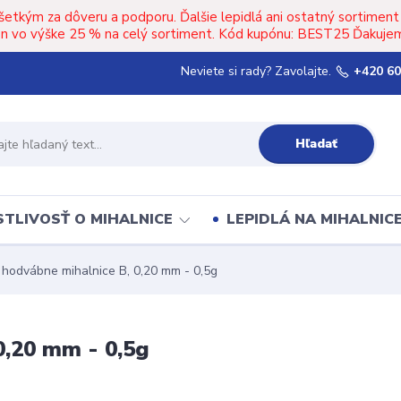
šetkým za dôveru a podporu. Ďalšie lepidlá ani ostatný sortimen
upón vo výške 25 % na celý sortiment. Kód kupónu: BEST25 Ďakujem
Neviete si rady? Zavolajte.
+420 60
Hľadať
TLIVOSŤ O MIHALNICE
LEPIDLÁ NA MIHALNIC
 hodvábne mihalnice B, 0,20 mm - 0,5g
0,20 mm - 0,5g