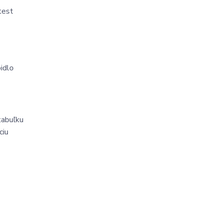
est 
idlo 
tabuľku 
iu 