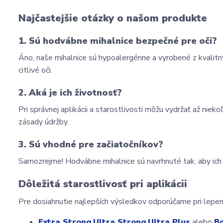
Najčastejšie otázky o našom produkte
1. Sú hodvábne mihalnice bezpečné pre oči?
Áno, naše mihalnice sú hypoalergénne a vyrobené z kvalitnýc
citlivé oči.
2. Aká je ich životnosť?
Pri správnej aplikácii a starostlivosti môžu vydržať až nie
zásady údržby.
3. Sú vhodné pre začiatočníkov?
Samozrejme! Hodvábne mihalnice sú navrhnuté tak, aby ich p
Dôležitá starostlivosť pri aplikácii
Pre dosiahnutie najlepších výsledkov odporúčame pri lepení
Extra Strong
,
Ultra Strong
,
Ultra Plus
 alebo 
B