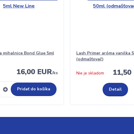
a mihalnice Bond Glue 5ml
Lash Primer aróma vanilka 
(odmašťovač)
16,00 EUR
11,50
/
ks
Nie je skladom
Pridať do košíka
Detail