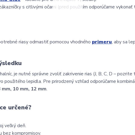
zákazníčky s citlivými očami (pred použitím odporúčame vykonať t
e potrebné riasy odmastiť pomocou vhodného 
primeru
, aby sa lep
ýsledku
íc, je nutné správne zvoliť zakrivenie rias (J, B, C, D – pozrite 
tvo použitého lepidla. Pre prirodzený vzhľad odporúčame kombinác
8 mm, 10 mm, 12 mm
.
ce určené?
oj veľký deň.
ásu bez kompromisov.