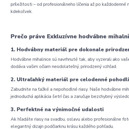
príležitosti – od profesionálneho líčenia až po každodenn
kdekoľvek.
Prečo práve Exkluzívne hodvábne mihalni
1. Hodvábny materiál pre dokonale prirodze
Hodvábne mihalnice sú navrhnuté tak, aby vyzerali ako vaše 
dodáva vašim očiam neodolateľný, prirodzený vzhľad.
2. Ultraľahký materiál pre celodenné pohodl
Zabudnite na ťažké a nepohodlné riasy. Naše hodvábne mihaln
jednoduchá aplikácia šetrí čas a zaručuje bezchybný výsled
3. Perfektné na výnimočné udalosti
Ak hľadáte riasy na svadbu, oslavu alebo profesionálne fot
elegantný dizajn podčiarknu krásu každého pohľadu.