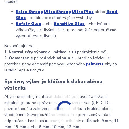
lepidiel:
Extra Strong
,
Ultra Strong
,
Ultra Plus
 alebo 
Bond 
Glue
 – ideálne pre dlhotrvajúce výsledky.
Safety Glue
 alebo 
Sensitive Glue
 – vhodné pre 
zákazníčky s citlivými očami (pred použitím odporúčame 
vykonať test citlivosti).
Nezabúdajte na:
1. 
Neutralizéry výparov
 – minimalizujú podráždenie očí.
2. 
Odmastenie prírodných mihalníc
 – pred aplikáciou je 
potrebné riasy odmastiť pomocou vhodného 
primeru
, aby sa 
lepidlo lepšie uchytilo.
Správny výber je kľúčom k dokonalému 
výsledku
Aby sme mohli garantovať dokonalú priľnavosť a držanie 
mihalníc, je nutné správne zvoliť zakrivenie rias (J, B, C, D – 
pozrite tabuľku zakrivení a dĺžok), ich dĺžku a hrúbku, ako aj 
vhodné množstvo použitého lepidla. Pre prirodzený vzhľad 
odporúčame kombináciu umelých mihalníc o dĺžkach: 
9 mm, 11 
mm, 13 mm
 alebo 
8 mm, 10 mm, 12 mm
.