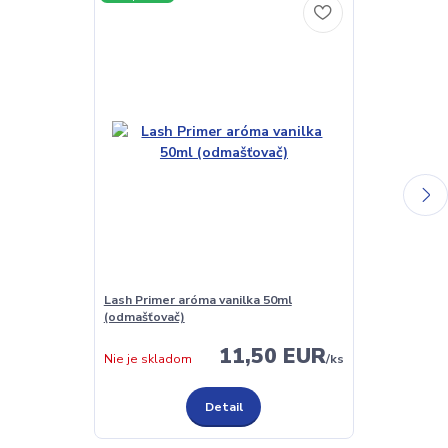
Lash Primer aróma vanilka 50ml
Lepidlo na mi
(odmašťovač)
New Line
11,50 EUR
Skladom
Nie je skladom
/
ks
Detail