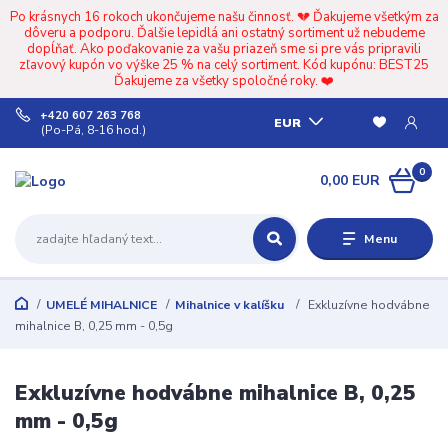
Po krásnych 16 rokoch ukončujeme našu činnosť. 💔 Ďakujeme všetkým za
dôveru a podporu. Ďalšie lepidlá ani ostatný sortiment už nebudeme
dopĺňať. Ako poďakovanie za vašu priazeň sme si pre vás pripravili
zľavový kupón vo výške 25 % na celý sortiment. Kód kupónu: BEST25
Ďakujeme za všetky spoločné roky. ❤️
+420 607 263 768
EUR
(Po-Pá, 8-16 hod.)
0
0,00 EUR
Menu
UMELÉ MIHALNICE
Mihalnice v kalíšku
Exkluzívne hodvábne
mihalnice B, 0,25 mm - 0,5g
Exkluzívne hodvábne mihalnice B, 0,25
mm - 0,5g