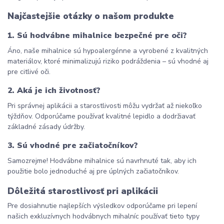
Najčastejšie otázky o našom produkte
1. Sú hodvábne mihalnice bezpečné pre oči?
Áno, naše mihalnice sú hypoalergénne a vyrobené z kvalitných 
materiálov, ktoré minimalizujú riziko podráždenia – sú vhodné aj 
pre citlivé oči.
2. Aká je ich životnosť?
Pri správnej aplikácii a starostlivosti môžu vydržať až niekoľko 
týždňov. Odporúčame používať kvalitné lepidlo a dodržiavať 
základné zásady údržby.
3. Sú vhodné pre začiatočníkov?
Samozrejme! Hodvábne mihalnice sú navrhnuté tak, aby ich 
použitie bolo jednoduché aj pre úplných začiatočníkov.
Dôležitá starostlivosť pri aplikácii
Pre dosiahnutie najlepších výsledkov odporúčame pri lepení 
našich exkluzívnych hodvábnych mihalníc používať tieto typy 