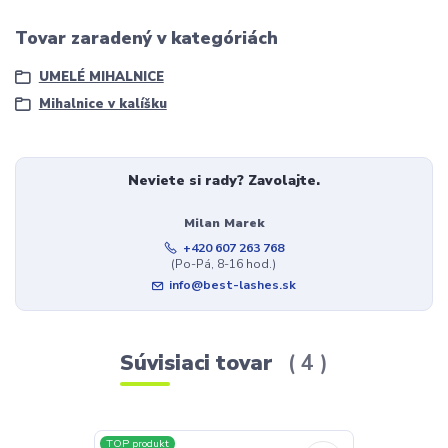
Tovar zaradený v kategóriách
UMELÉ MIHALNICE
Mihalnice v kalíšku
Neviete si rady? Zavolajte.
Milan Marek
+420 607 263 768
(Po-Pá, 8-16 hod.)
info@best-lashes.sk
Súvisiaci tovar
4
TOP produkt
TOP produkt