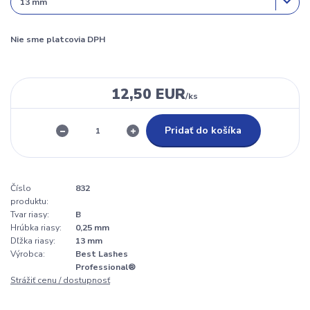
Nie sme platcovia DPH
12,50 EUR
/
ks
Pridať do košíka
Číslo
832
produktu:
Tvar riasy:
B
Hrúbka riasy:
0,25 mm
Dľžka riasy:
13 mm
Výrobca:
Best Lashes
Professional®
Strážiť cenu / dostupnosť