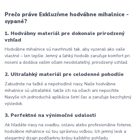
Prečo práve Exkluzívne hodvábne mihalnice - 
sypané?
1. Hodvábny materiál pre dokonale prirodzený 
vzhľad
Hodvábne mihalnice sú navrhnuté tak, aby vyzerali ako vaše 
vlastné – len lepšie. Jemný a ľahký hodváb zaručuje komfort pri 
nosení a dodáva vašim očiam neodolateľný, prirodzený vzhľad.
2. Ultraľahký materiál pre celodenné pohodlie
Zabudnite na ťažké a nepohodlné riasy. Naše hodvábne 
mihalnice sú ultraľahké, takže ich na očiach ani nepocítite. 
Navyše ich jednoduchá aplikácia šetrí čas a zaručuje bezchybný 
výsledok.
3. Perfektné na výnimočné udalosti
Ak hľadáte riasy na svadbu, oslavu alebo profesionálne fotenie, 
hodvábne mihalnice sú tou správnou voľbou. Ich jemný lesk a 
elegantný dizajn podčiarknu krásu každého pohľadu.