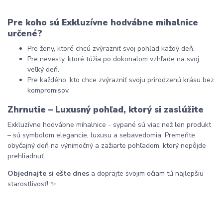
Pre koho sú Exkluzívne hodvábne mihalnice 
určené?
Pre ženy, ktoré chcú zvýrazniť svoj pohľad každý deň.
Pre nevesty, ktoré túžia po dokonalom vzhľade na svoj 
veľký deň.
Pre každého, kto chce zvýrazniť svoju prirodzenú krásu bez 
kompromisov.
Zhrnutie – Luxusný pohľad, ktorý si zaslúžite
Exkluzívne hodvábne mihalnice - sypané sú viac než len produkt 
– sú symbolom elegancie, luxusu a sebavedomia. Premeňte 
obyčajný deň na výnimočný a zažiarte pohľadom, ktorý nepôjde 
prehliadnuť.
Objednajte si ešte dnes
 a doprajte svojim očiam tú najlepšiu 
starostlivosť! ✨