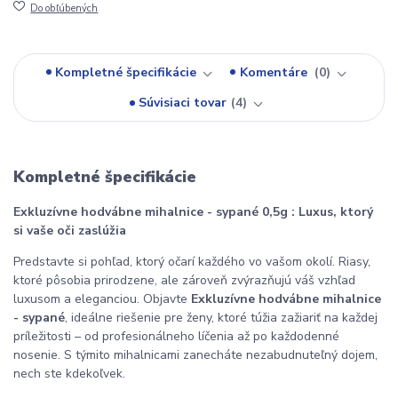
Do obľúbených
Kompletné špecifikácie
Komentáre
0
Súvisiaci tovar
4
Kompletné špecifikácie
Exkluzívne hodvábne mihalnice - sypané 0,5g : Luxus, ktorý
si vaše oči zaslúžia
Predstavte si pohľad, ktorý očarí každého vo vašom okolí. Riasy,
ktoré pôsobia prirodzene, ale zároveň zvýrazňujú váš vzhľad
luxusom a eleganciou. Objavte
Exkluzívne hodvábne mihalnice
- sypané
, ideálne riešenie pre ženy, ktoré túžia zažiariť na každej
príležitosti – od profesionálneho líčenia až po každodenné
nosenie. S týmito mihalnicami zanecháte nezabudnuteľný dojem,
nech ste kdekoľvek.