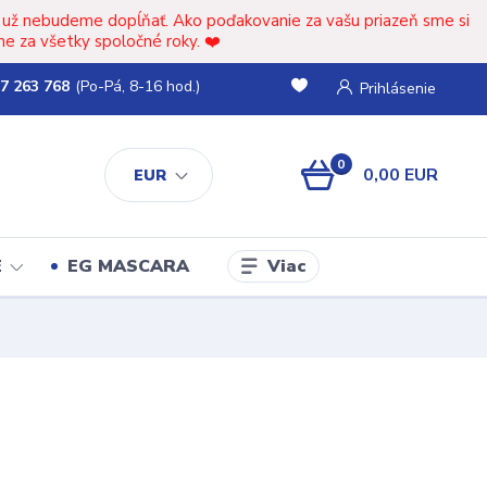
t už nebudeme dopĺňať. Ako poďakovanie za vašu priazeň sme si
e za všetky spoločné roky. ❤️
7 263 768
(Po-Pá, 8-16 hod.)
Prihlásenie
0
0,00 EUR
EUR
Viac
E
EG MASCARA