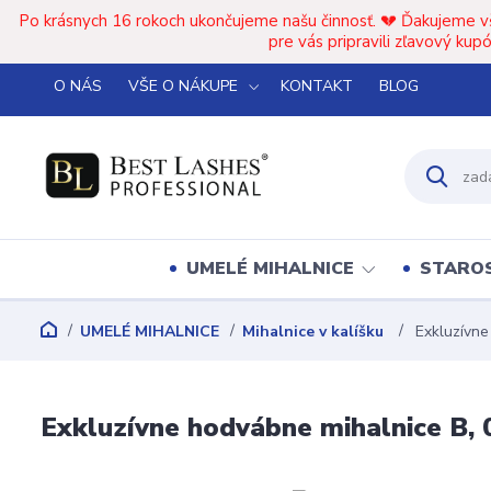
Po krásnych 16 rokoch ukončujeme našu činnosť. 💔 Ďakujeme v
pre vás pripravili zľavový k
O NÁS
VŠE O NÁKUPE
KONTAKT
BLOG
UMELÉ MIHALNICE
STAROS
UMELÉ MIHALNICE
Mihalnice v kalíšku
Exkluzívne
Exkluzívne hodvábne mihalnice B, 