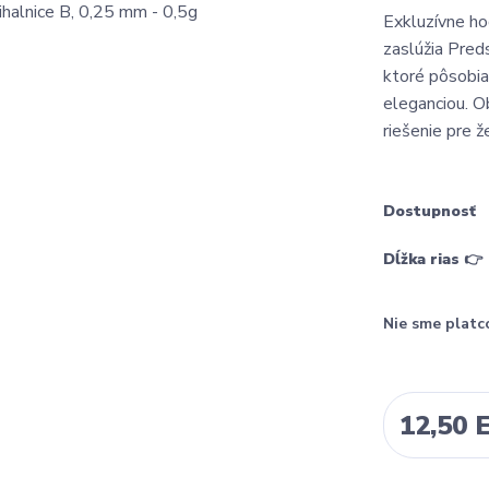
Exkluzívne ho
zaslúžia Preds
ktoré pôsobia
eleganciou. O
riešenie pre že
Dostupnosť
Dĺžka rias 👉
Nie sme platc
12,50 