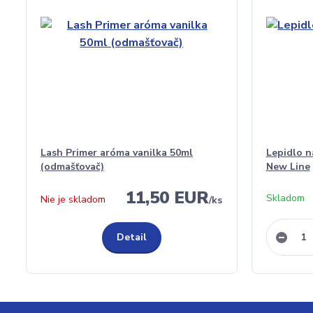
Lash Primer aróma vanilka 50ml
Lepidlo n
(odmašťovač)
New Line
11,50 EUR
Skladom
Nie je skladom
/
ks
Detail