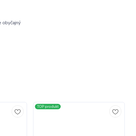
 obyčajný 
TOP produkt