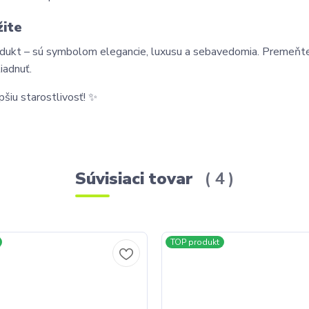
žite
rodukt – sú symbolom elegancie, luxusu a sebavedomia. Premeňte
iadnuť.
pšiu starostlivosť! ✨
Súvisiaci tovar
4
TOP produkt