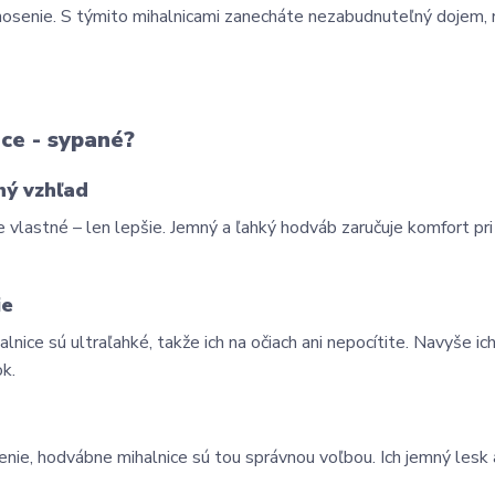
é nosenie. S týmito mihalnicami zanecháte nezabudnuteľný dojem,
ce - sypané?
ný vzhľad
vlastné – len lepšie. Jemný a ľahký hodváb zaručuje komfort pri 
ie
ice sú ultraľahké, takže ich na očiach ani nepocítite. Navyše ich
ok.
enie, hodvábne mihalnice sú tou správnou voľbou. Ich jemný lesk a