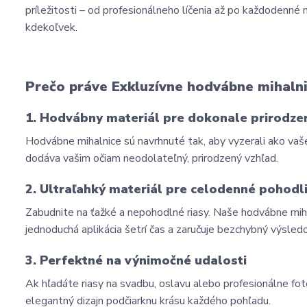
príležitosti – od profesionálneho líčenia až po každodenn
kdekoľvek.
Prečo práve Exkluzívne hodvábne mihalni
1. Hodvábny materiál pre dokonale prirodze
Hodvábne mihalnice sú navrhnuté tak, aby vyzerali ako vaše 
dodáva vašim očiam neodolateľný, prirodzený vzhľad.
2. Ultraľahký materiál pre celodenné pohodl
Zabudnite na ťažké a nepohodlné riasy. Naše hodvábne mihaln
jednoduchá aplikácia šetrí čas a zaručuje bezchybný výsled
3. Perfektné na výnimočné udalosti
Ak hľadáte riasy na svadbu, oslavu alebo profesionálne fot
elegantný dizajn podčiarknu krásu každého pohľadu.