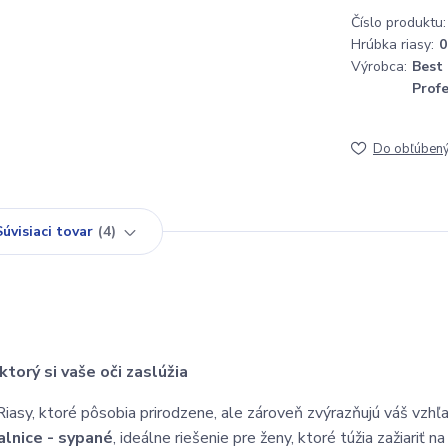
Číslo produktu:
Hrúbka riasy:
0
Výrobca:
Best
Prof
Do obľúben
Súvisiaci tovar
4
torý si vaše oči zaslúžia
Riasy, ktoré pôsobia prirodzene, ale zároveň zvýrazňujú váš vzhľ
lnice - sypané
, ideálne riešenie pre ženy, ktoré túžia zažiariť na