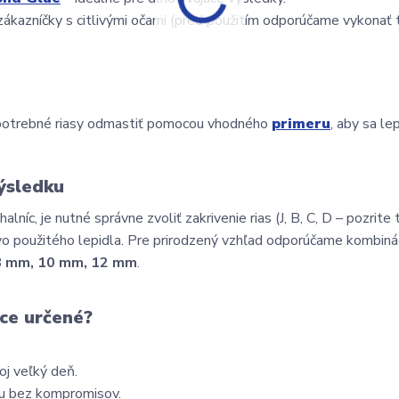
zákazníčky s citlivými očami (pred použitím odporúčame vykonať t
e potrebné riasy odmastiť pomocou vhodného 
primeru
, aby sa lep
ýsledku
íc, je nutné správne zvoliť zakrivenie rias (J, B, C, D – pozrite 
tvo použitého lepidla. Pre prirodzený vzhľad odporúčame kombinác
8 mm, 10 mm, 12 mm
.
ce určené?
oj veľký deň.
ásu bez kompromisov.