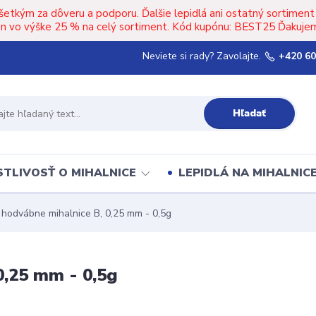
šetkým za dôveru a podporu. Ďalšie lepidlá ani ostatný sortimen
upón vo výške 25 % na celý sortiment. Kód kupónu: BEST25 Ďakujem
Neviete si rady? Zavolajte.
+420 60
Hľadať
TLIVOSŤ O MIHALNICE
LEPIDLÁ NA MIHALNIC
 hodvábne mihalnice B, 0,25 mm - 0,5g
0,25 mm - 0,5g