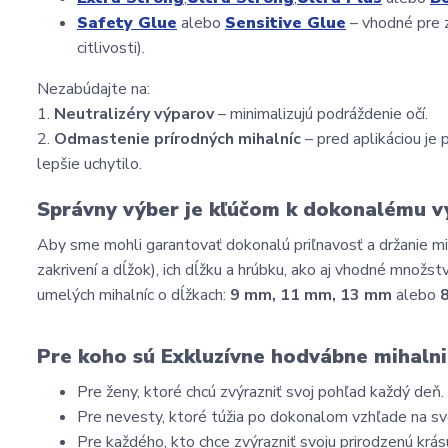
Safety Glue
 alebo 
Sensitive Glue
 – vhodné pre 
citlivosti).
Nezabúdajte na:
1. 
Neutralizéry výparov
 – minimalizujú podráždenie očí.
2. 
Odmastenie prírodných mihalníc
 – pred aplikáciou j
lepšie uchytilo.
Správny výber je kľúčom k dokonalému v
Aby sme mohli garantovať dokonalú priľnavosť a držanie mihaln
zakrivení a dĺžok), ich dĺžku a hrúbku, ako aj vhodné množs
umelých mihalníc o dĺžkach: 
9 mm, 11 mm, 13 mm
 alebo 
Pre koho sú Exkluzívne hodvábne mihalni
Pre ženy, ktoré chcú zvýrazniť svoj pohľad každý deň.
Pre nevesty, ktoré túžia po dokonalom vzhľade na sv
Pre každého, kto chce zvýrazniť svoju prirodzenú kr