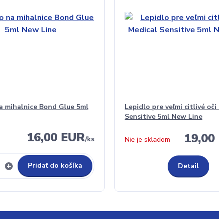
a mihalnice Bond Glue 5ml
Lepidlo pre veľmi citlivé oči
Sensitive 5ml New Line
16,00 EUR
19,00
/
ks
Nie je skladom
Pridať do košíka
Detail