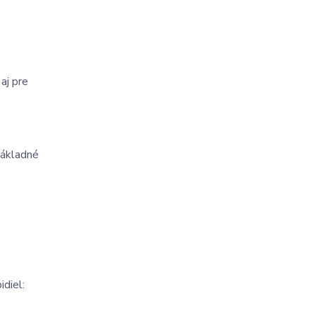
j pre 
základné 
idiel: