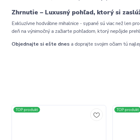
Zhrnutie – Luxusný pohľad, ktorý si zaslú
Exkluzívne hodvábne mihalnice - sypané sú viac než len p
deň na výnimočný a zažiarte pohľadom, ktorý nepôjde prehl
Objednajte si ešte dnes
 a doprajte svojim očiam tú najle
TOP produkt
TOP produkt