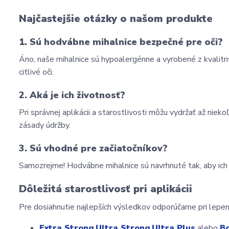
Najčastejšie otázky o našom produkte
1. Sú hodvábne mihalnice bezpečné pre oči?
Áno, naše mihalnice sú hypoalergénne a vyrobené z kvalitnýc
citlivé oči.
2. Aká je ich životnosť?
Pri správnej aplikácii a starostlivosti môžu vydržať až nie
zásady údržby.
3. Sú vhodné pre začiatočníkov?
Samozrejme! Hodvábne mihalnice sú navrhnuté tak, aby ich p
Dôležitá starostlivosť pri aplikácii
Pre dosiahnutie najlepších výsledkov odporúčame pri lepení
Extra Strong
,
Ultra Strong
,
Ultra Plus
 alebo 
B