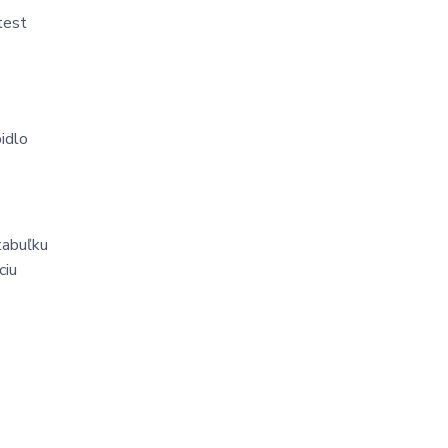
est 
idlo 
tabuľku 
iu 