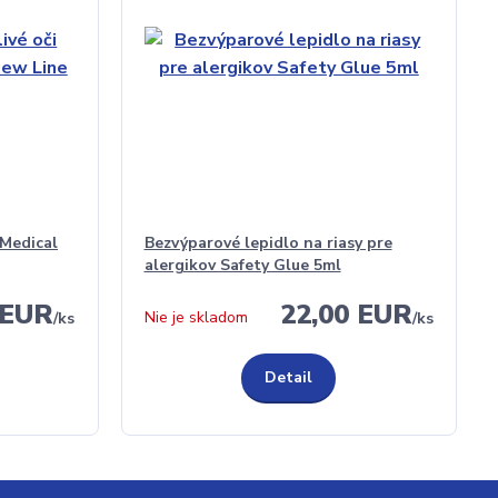
 Medical
Bezvýparové lepidlo na riasy pre
alergikov Safety Glue 5ml
 EUR
22,00 EUR
Nie je skladom
/
ks
/
ks
Detail