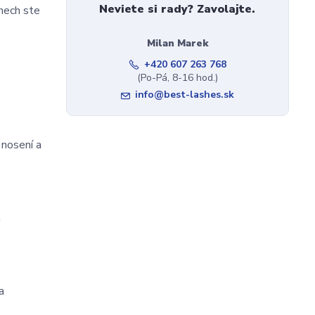
Neviete si rady? Zavolajte.
 nech ste
Milan Marek
+420 607 263 768
(Po-Pá, 8-16 hod.)
info@best-lashes.sk
nosení a 
 
 