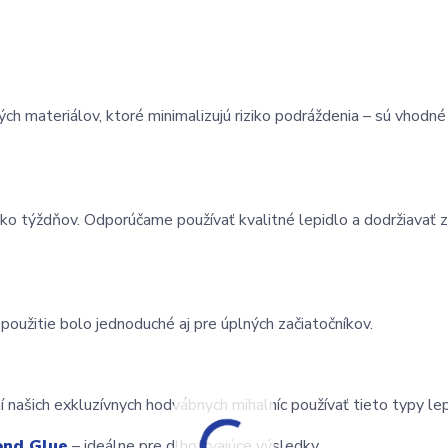
h materiálov, ktoré minimalizujú riziko podráždenia – sú vhodné a
koľko týždňov. Odporúčame používať kvalitné lepidlo a dodržiavať 
oužitie bolo jednoduché aj pre úplných začiatočníkov.
 našich exkluzívnych hodvábnych mihalníc používať tieto typy lep
ond Glue
 – ideálne pre dlhotrvajúce výsledky.