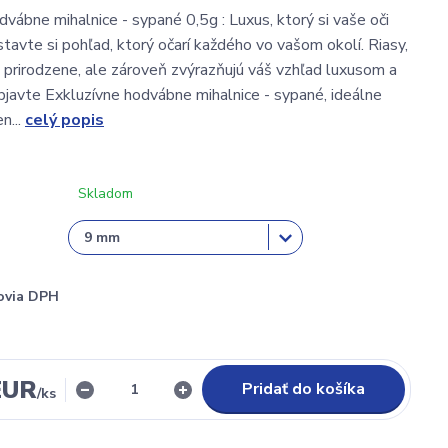
dvábne mihalnice - sypané 0,5g : Luxus, ktorý si vaše oči
tavte si pohľad, ktorý očarí každého vo vašom okolí. Riasy,
 prirodzene, ale zároveň zvýrazňujú váš vzhľad luxusom a
bjavte Exkluzívne hodvábne mihalnice - sypané, ideálne
n...
celý popis
Skladom
ovia DPH
EUR
Pridať do košíka
/
ks