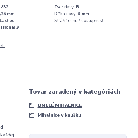
832
Tvar riasy:
B
,25 mm
Dľžka riasy:
9 mm
 Lashes
Strážiť cenu / dostupnosť
essional®
ých
Tovar zaradený v kategóriách
UMELÉ MIHALNICE
Mihalnice v kalíšku
ad
 každej