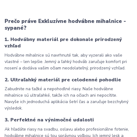
Prečo práve Exkluzívne hodvábne mihalnice - 
sypané?
1. Hodvábny materiál pre dokonale prirodzený 
vzhľad
Hodvábne mihalnice sú navrhnuté tak, aby vyzerali ako vaše 
vlastné – len lepšie. Jemný a ľahký hodváb zaručuje komfort pri 
nosení a dodáva vašim očiam neodolateľný, prirodzený vzhľad.
2. Ultraľahký materiál pre celodenné pohodlie
Zabudnite na ťažké a nepohodlné riasy. Naše hodvábne 
mihalnice sú ultraľahké, takže ich na očiach ani nepocítite. 
Navyše ich jednoduchá aplikácia šetrí čas a zaručuje bezchybný 
výsledok.
3. Perfektné na výnimočné udalosti
Ak hľadáte riasy na svadbu, oslavu alebo profesionálne fotenie, 
hodvábne mihalnice sú tou správnou voľbou. Ich jemný lesk a 