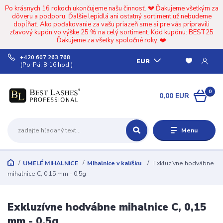
Po krásnych 16 rokoch ukončujeme našu činnosť. 💔 Ďakujeme všetkým za
dôveru a podporu. Ďalšie lepidlá ani ostatný sortiment už nebudeme
dopĺňať. Ako poďakovanie za vašu priazeň sme si pre vás pripravili
zľavový kupón vo výške 25 % na celý sortiment. Kód kupónu: BEST25
Ďakujeme za všetky spoločné roky. ❤️
+420 607 263 768
EUR
(Po-Pá, 8-16 hod.)
0
0,00 EUR
Menu
UMELÉ MIHALNICE
Mihalnice v kalíšku
Exkluzívne hodvábne
mihalnice C, 0,15 mm - 0,5g
Exkluzívne hodvábne mihalnice C, 0,15
mm - 0,5g