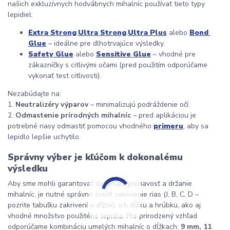
našich exkluzívnych hodvábnych mihalníc používať tieto typy 
lepidiel:
Extra Strong
,
Ultra Strong
,
Ultra Plus
 alebo 
Bond 
Glue
 – ideálne pre dlhotrvajúce výsledky.
Safety Glue
 alebo 
Sensitive Glue
 – vhodné pre 
zákazníčky s citlivými očami (pred použitím odporúčame 
vykonať test citlivosti).
Nezabúdajte na:
1. 
Neutralizéry výparov
 – minimalizujú podráždenie očí.
2. 
Odmastenie prírodných mihalníc
 – pred aplikáciou je 
potrebné riasy odmastiť pomocou vhodného 
primeru
, aby sa 
lepidlo lepšie uchytilo.
Správny výber je kľúčom k dokonalému 
výsledku
Aby sme mohli garantovať dokonalú priľnavosť a držanie 
mihalníc, je nutné správne zvoliť zakrivenie rias (J, B, C, D – 
pozrite tabuľku zakrivení a dĺžok), ich dĺžku a hrúbku, ako aj 
vhodné množstvo použitého lepidla. Pre prirodzený vzhľad 
odporúčame kombináciu umelých mihalníc o dĺžkach: 
9 mm, 11 