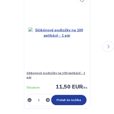
Silikónové podložky na 100 aplikácií - 1
Lash Primer a
pár
(odmašťovač)
11,50 EUR
Skladom
/
ks
Nie je sklado
Pridať do košíka