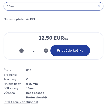
Nie sme platcovia DPH
12,50 EUR
/
ks
Pridať do košíka
Číslo
833
produktu:
Tvar riasy:
C
Hrúbka riasy:
0,15 mm
Dľžka riasy:
10 mm
Výrobca:
Best Lashes
Professional®
Strážiť cenu / dostupnosť