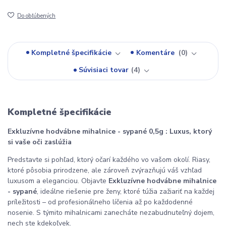
Do obľúbených
Kompletné špecifikácie
Komentáre
0
Súvisiaci tovar
4
Kompletné špecifikácie
Exkluzívne hodvábne mihalnice - sypané 0,5g : Luxus, ktorý
si vaše oči zaslúžia
Predstavte si pohľad, ktorý očarí každého vo vašom okolí. Riasy,
ktoré pôsobia prirodzene, ale zároveň zvýrazňujú váš vzhľad
luxusom a eleganciou. Objavte
Exkluzívne hodvábne mihalnice
- sypané
, ideálne riešenie pre ženy, ktoré túžia zažiariť na každej
príležitosti – od profesionálneho líčenia až po každodenné
nosenie. S týmito mihalnicami zanecháte nezabudnuteľný dojem,
nech ste kdekoľvek.