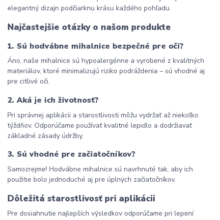
elegantný dizajn podčiarknu krásu každého pohľadu.
Najčastejšie otázky o našom produkte
1. Sú hodvábne mihalnice bezpečné pre oči?
Áno, naše mihalnice sú hypoalergénne a vyrobené z kvalitných 
materiálov, ktoré minimalizujú riziko podráždenia – sú vhodné aj 
pre citlivé oči.
2. Aká je ich životnosť?
Pri správnej aplikácii a starostlivosti môžu vydržať až niekoľko 
týždňov. Odporúčame používať kvalitné lepidlo a dodržiavať 
základné zásady údržby.
3. Sú vhodné pre začiatočníkov?
Samozrejme! Hodvábne mihalnice sú navrhnuté tak, aby ich 
použitie bolo jednoduché aj pre úplných začiatočníkov.
Dôležitá starostlivosť pri aplikácii
Pre dosiahnutie najlepších výsledkov odporúčame pri lepení 