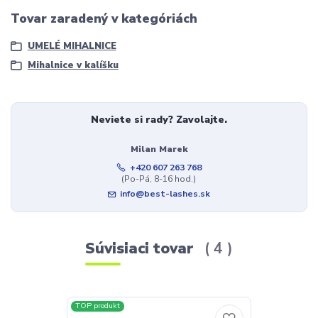
Tovar zaradený v kategóriách
UMELÉ MIHALNICE
Mihalnice v kalíšku
Neviete si rady? Zavolajte.
Milan Marek
+420 607 263 768
(Po-Pá, 8-16 hod.)
info@best-lashes.sk
Súvisiaci tovar
4
TOP produkt
TOP produkt