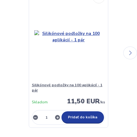
Silikónové podložky na 100 aplikácií - 1
Lash Primer a
pár
(odmašťovač)
11,50 EUR
Skladom
/
ks
Nie je sklado
Pridať do košíka