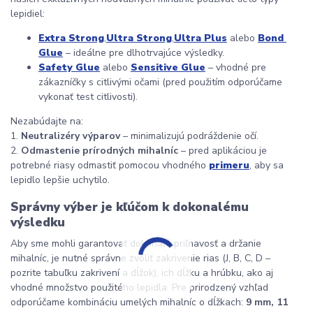
lepidiel:
Extra Strong
,
Ultra Strong
,
Ultra Plus
 alebo 
Bond 
Glue
 – ideálne pre dlhotrvajúce výsledky.
Safety Glue
 alebo 
Sensitive Glue
 – vhodné pre 
zákazníčky s citlivými očami (pred použitím odporúčame 
vykonať test citlivosti).
Nezabúdajte na:
1. 
Neutralizéry výparov
 – minimalizujú podráždenie očí.
2. 
Odmastenie prírodných mihalníc
 – pred aplikáciou je 
potrebné riasy odmastiť pomocou vhodného 
primeru
, aby sa 
lepidlo lepšie uchytilo.
Správny výber je kľúčom k dokonalému 
výsledku
Aby sme mohli garantovať dokonalú priľnavosť a držanie 
mihalníc, je nutné správne zvoliť zakrivenie rias (J, B, C, D – 
pozrite tabuľku zakrivení a dĺžok), ich dĺžku a hrúbku, ako aj 
vhodné množstvo použitého lepidla. Pre prirodzený vzhľad 
odporúčame kombináciu umelých mihalníc o dĺžkach: 
9 mm, 11 