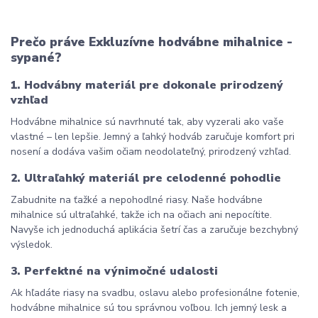
Prečo práve Exkluzívne hodvábne mihalnice - 
sypané?
1. Hodvábny materiál pre dokonale prirodzený 
vzhľad
Hodvábne mihalnice sú navrhnuté tak, aby vyzerali ako vaše 
vlastné – len lepšie. Jemný a ľahký hodváb zaručuje komfort pri 
nosení a dodáva vašim očiam neodolateľný, prirodzený vzhľad.
2. Ultraľahký materiál pre celodenné pohodlie
Zabudnite na ťažké a nepohodlné riasy. Naše hodvábne 
mihalnice sú ultraľahké, takže ich na očiach ani nepocítite. 
Navyše ich jednoduchá aplikácia šetrí čas a zaručuje bezchybný 
výsledok.
3. Perfektné na výnimočné udalosti
Ak hľadáte riasy na svadbu, oslavu alebo profesionálne fotenie, 
hodvábne mihalnice sú tou správnou voľbou. Ich jemný lesk a 