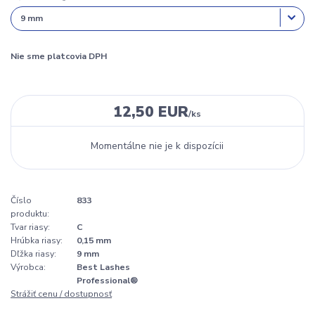
Nie sme platcovia DPH
12,50 EUR
/
ks
Momentálne nie je k dispozícii
Číslo
833
produktu:
Tvar riasy:
C
Hrúbka riasy:
0,15 mm
Dľžka riasy:
9 mm
Výrobca:
Best Lashes
Professional®
Strážiť cenu / dostupnosť