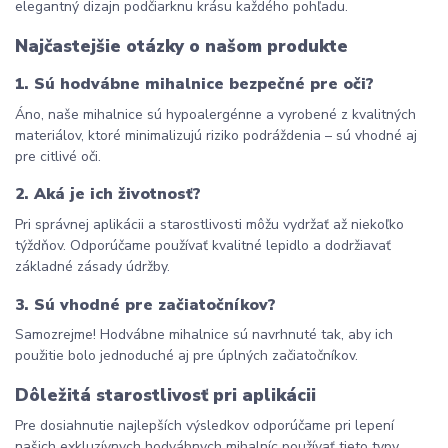
elegantný dizajn podčiarknu krásu každého pohľadu.
Najčastejšie otázky o našom produkte
1. Sú hodvábne mihalnice bezpečné pre oči?
Áno, naše mihalnice sú hypoalergénne a vyrobené z kvalitných 
materiálov, ktoré minimalizujú riziko podráždenia – sú vhodné aj 
pre citlivé oči.
2. Aká je ich životnosť?
Pri správnej aplikácii a starostlivosti môžu vydržať až niekoľko 
týždňov. Odporúčame používať kvalitné lepidlo a dodržiavať 
základné zásady údržby.
3. Sú vhodné pre začiatočníkov?
Samozrejme! Hodvábne mihalnice sú navrhnuté tak, aby ich 
použitie bolo jednoduché aj pre úplných začiatočníkov.
Dôležitá starostlivosť pri aplikácii
Pre dosiahnutie najlepších výsledkov odporúčame pri lepení 
našich exkluzívnych hodvábnych mihalníc používať tieto typy 