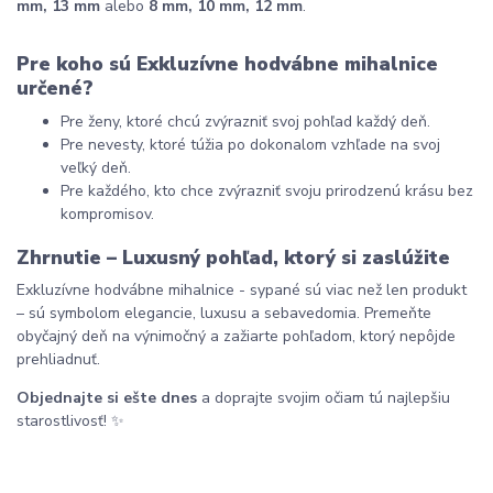
mm, 13 mm
 alebo 
8 mm, 10 mm, 12 mm
.
Pre koho sú Exkluzívne hodvábne mihalnice 
určené?
Pre ženy, ktoré chcú zvýrazniť svoj pohľad každý deň.
Pre nevesty, ktoré túžia po dokonalom vzhľade na svoj 
veľký deň.
Pre každého, kto chce zvýrazniť svoju prirodzenú krásu bez 
kompromisov.
Zhrnutie – Luxusný pohľad, ktorý si zaslúžite
Exkluzívne hodvábne mihalnice - sypané sú viac než len produkt 
– sú symbolom elegancie, luxusu a sebavedomia. Premeňte 
obyčajný deň na výnimočný a zažiarte pohľadom, ktorý nepôjde 
prehliadnuť.
Objednajte si ešte dnes
 a doprajte svojim očiam tú najlepšiu 
starostlivosť! ✨