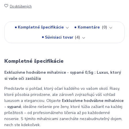
Do obľúbených
Kompletné špecifikácie
Komentáre
0
Súvisiaci tovar
4
Kompletné špecifikácie
Exkluzívne hodvábne mihalnice - sypané 0,5g : Luxus, ktorý
si vaše oči zaslúžia
Predstavte si pohľad, ktorý očarí každého vo vašom okolí. Riasy,
ktoré pôsobia prirodzene, ale zároveň zvýrazňujú váš vzhľad
luxusom a eleganciou. Objavte
Exkluzívne hodvábne mihalnice
- sypané
, ideálne riešenie pre ženy, ktoré túžia zažiariť na každej
príležitosti – od profesionálneho líčenia až po každodenné
nosenie. S týmito mihalnicami zanecháte nezabudnuteľný dojem,
nech ste kdekoľvek.