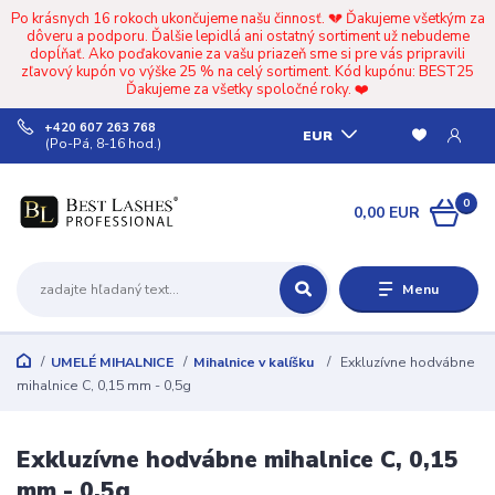
Po krásnych 16 rokoch ukončujeme našu činnosť. 💔 Ďakujeme všetkým za
dôveru a podporu. Ďalšie lepidlá ani ostatný sortiment už nebudeme
dopĺňať. Ako poďakovanie za vašu priazeň sme si pre vás pripravili
zľavový kupón vo výške 25 % na celý sortiment. Kód kupónu: BEST25
Ďakujeme za všetky spoločné roky. ❤️
+420 607 263 768
EUR
(Po-Pá, 8-16 hod.)
0
0,00 EUR
Menu
UMELÉ MIHALNICE
Mihalnice v kalíšku
Exkluzívne hodvábne
mihalnice C, 0,15 mm - 0,5g
Exkluzívne hodvábne mihalnice C, 0,15
mm - 0,5g