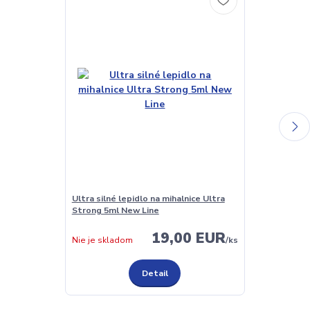
Ultra silné lepidlo na mihalnice Ultra
Lepidlo pre ve
Strong 5ml New Line
Sensitive 5ml
19,00 EUR
Nie je skladom
/
ks
Nie je sklado
Detail