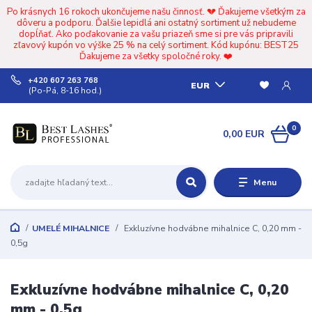
Po krásnych 16 rokoch ukončujeme našu činnosť. 💔 Ďakujeme všetkým za
dôveru a podporu. Ďalšie lepidlá ani ostatný sortiment už nebudeme
dopĺňať. Ako poďakovanie za vašu priazeň sme si pre vás pripravili
zľavový kupón vo výške 25 % na celý sortiment. Kód kupónu: BEST25
Ďakujeme za všetky spoločné roky. ❤️
+420 607 263 768
EUR
(Po-Pá, 8-16 hod.)
0
0,00 EUR
Menu
UMELÉ MIHALNICE
Exkluzívne hodvábne mihalnice C, 0,20 mm -
0,5g
Exkluzívne hodvábne mihalnice C, 0,20
mm - 0,5g