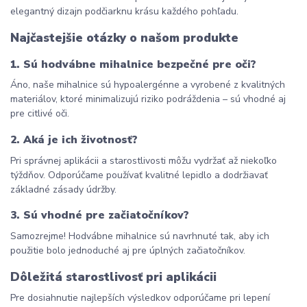
elegantný dizajn podčiarknu krásu každého pohľadu.
Najčastejšie otázky o našom produkte
1. Sú hodvábne mihalnice bezpečné pre oči?
Áno, naše mihalnice sú hypoalergénne a vyrobené z kvalitných 
materiálov, ktoré minimalizujú riziko podráždenia – sú vhodné aj 
pre citlivé oči.
2. Aká je ich životnosť?
Pri správnej aplikácii a starostlivosti môžu vydržať až niekoľko 
týždňov. Odporúčame používať kvalitné lepidlo a dodržiavať 
základné zásady údržby.
3. Sú vhodné pre začiatočníkov?
Samozrejme! Hodvábne mihalnice sú navrhnuté tak, aby ich 
použitie bolo jednoduché aj pre úplných začiatočníkov.
Dôležitá starostlivosť pri aplikácii
Pre dosiahnutie najlepších výsledkov odporúčame pri lepení 