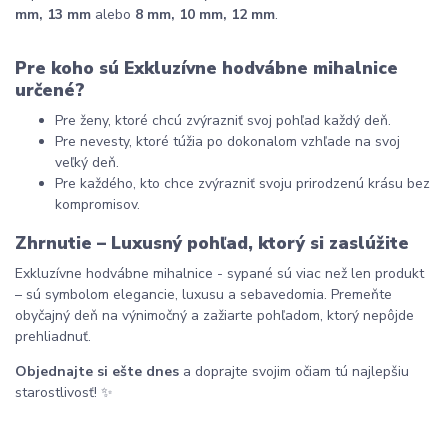
mm, 13 mm
 alebo 
8 mm, 10 mm, 12 mm
.
Pre koho sú Exkluzívne hodvábne mihalnice 
určené?
Pre ženy, ktoré chcú zvýrazniť svoj pohľad každý deň.
Pre nevesty, ktoré túžia po dokonalom vzhľade na svoj 
veľký deň.
Pre každého, kto chce zvýrazniť svoju prirodzenú krásu bez 
kompromisov.
Zhrnutie – Luxusný pohľad, ktorý si zaslúžite
Exkluzívne hodvábne mihalnice - sypané sú viac než len produkt 
– sú symbolom elegancie, luxusu a sebavedomia. Premeňte 
obyčajný deň na výnimočný a zažiarte pohľadom, ktorý nepôjde 
prehliadnuť.
Objednajte si ešte dnes
 a doprajte svojim očiam tú najlepšiu 
starostlivosť! ✨