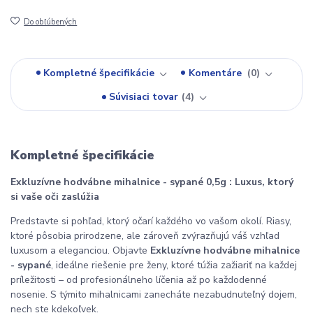
Do obľúbených
Kompletné špecifikácie
Komentáre
0
Súvisiaci tovar
4
Kompletné špecifikácie
Exkluzívne hodvábne mihalnice - sypané 0,5g : Luxus, ktorý
si vaše oči zaslúžia
Predstavte si pohľad, ktorý očarí každého vo vašom okolí. Riasy,
ktoré pôsobia prirodzene, ale zároveň zvýrazňujú váš vzhľad
luxusom a eleganciou. Objavte
Exkluzívne hodvábne mihalnice
- sypané
, ideálne riešenie pre ženy, ktoré túžia zažiariť na každej
príležitosti – od profesionálneho líčenia až po každodenné
nosenie. S týmito mihalnicami zanecháte nezabudnuteľný dojem,
nech ste kdekoľvek.