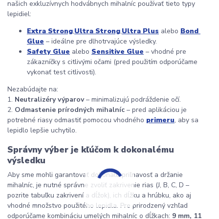
našich exkluzívnych hodvábnych mihalníc používať tieto typy 
lepidiel:
Extra Strong
,
Ultra Strong
,
Ultra Plus
 alebo 
Bond 
Glue
 – ideálne pre dlhotrvajúce výsledky.
Safety Glue
 alebo 
Sensitive Glue
 – vhodné pre 
zákazníčky s citlivými očami (pred použitím odporúčame 
vykonať test citlivosti).
Nezabúdajte na:
1. 
Neutralizéry výparov
 – minimalizujú podráždenie očí.
2. 
Odmastenie prírodných mihalníc
 – pred aplikáciou je 
potrebné riasy odmastiť pomocou vhodného 
primeru
, aby sa 
lepidlo lepšie uchytilo.
Správny výber je kľúčom k dokonalému 
výsledku
Aby sme mohli garantovať dokonalú priľnavosť a držanie 
mihalníc, je nutné správne zvoliť zakrivenie rias (J, B, C, D – 
pozrite tabuľku zakrivení a dĺžok), ich dĺžku a hrúbku, ako aj 
vhodné množstvo použitého lepidla. Pre prirodzený vzhľad 
odporúčame kombináciu umelých mihalníc o dĺžkach: 
9 mm, 11 