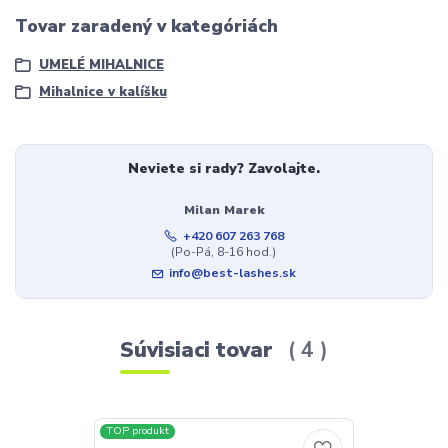
Tovar zaradený v kategóriách
UMELÉ MIHALNICE
Mihalnice v kalíšku
Neviete si rady? Zavolajte.
Milan Marek
+420 607 263 768
(Po-Pá, 8-16 hod.)
info@best-lashes.sk
Súvisiaci tovar
4
TOP produkt
TOP produkt