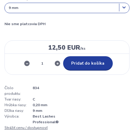
Nie sme platcovia DPH
12,50 EUR
/
ks
Pridať do košíka
Číslo
834
produktu:
Tvar riasy:
C
Hrúbka riasy:
0,20 mm
Dľžka riasy:
9 mm
Výrobca:
Best Lashes
Professional®
Strážiť cenu / dostupnosť