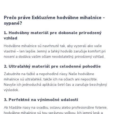
Prečo práve Exkluzívne hodvábne mihalnice - 
sypané?
1. Hodvábny materiál pre dokonale prirodzený 
vzhľad
Hodvábne mihalnice sú navrhnuté tak, aby vyzerali ako vaše 
vlastné – len lepšie. Jemný a ľahký hodváb zaručuje komfort pri 
nosení a dodáva vašim očiam neodolateľný, prirodzený vzhľad.
2. Ultraľahký materiál pre celodenné pohodlie
Zabudnite na ťažké a nepohodlné riasy. Naše hodvábne 
mihalnice sú ultraľahké, takže ich na očiach ani nepocítite. 
Navyše ich jednoduchá aplikácia šetrí čas a zaručuje bezchybný 
výsledok.
3. Perfektné na výnimočné udalosti
Ak hľadáte riasy na svadbu, oslavu alebo profesionálne fotenie, 
hodvábne mihalnice sú tou správnou voľbou. Ich jemný lesk a 