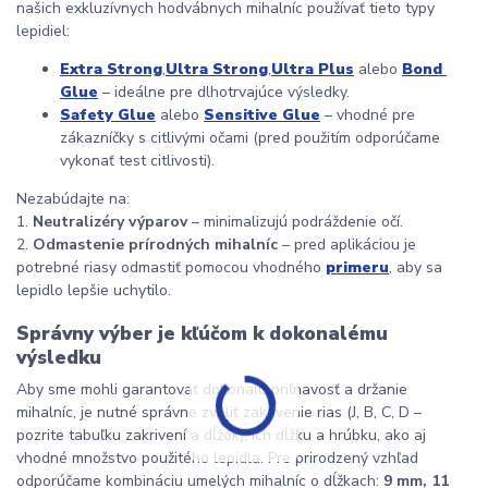
našich exkluzívnych hodvábnych mihalníc používať tieto typy 
lepidiel:
Extra Strong
,
Ultra Strong
,
Ultra Plus
 alebo 
Bond 
Glue
 – ideálne pre dlhotrvajúce výsledky.
Safety Glue
 alebo 
Sensitive Glue
 – vhodné pre 
zákazníčky s citlivými očami (pred použitím odporúčame 
vykonať test citlivosti).
Nezabúdajte na:
1. 
Neutralizéry výparov
 – minimalizujú podráždenie očí.
2. 
Odmastenie prírodných mihalníc
 – pred aplikáciou je 
potrebné riasy odmastiť pomocou vhodného 
primeru
, aby sa 
lepidlo lepšie uchytilo.
Správny výber je kľúčom k dokonalému 
výsledku
Aby sme mohli garantovať dokonalú priľnavosť a držanie 
mihalníc, je nutné správne zvoliť zakrivenie rias (J, B, C, D – 
pozrite tabuľku zakrivení a dĺžok), ich dĺžku a hrúbku, ako aj 
vhodné množstvo použitého lepidla. Pre prirodzený vzhľad 
odporúčame kombináciu umelých mihalníc o dĺžkach: 
9 mm, 11 