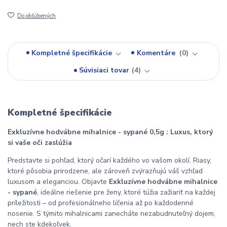
Do obľúbených
Kompletné špecifikácie
Komentáre
0
Súvisiaci tovar
4
Kompletné špecifikácie
Exkluzívne hodvábne mihalnice - sypané 0,5g : Luxus, ktorý
si vaše oči zaslúžia
Predstavte si pohľad, ktorý očarí každého vo vašom okolí. Riasy,
ktoré pôsobia prirodzene, ale zároveň zvýrazňujú váš vzhľad
luxusom a eleganciou. Objavte
Exkluzívne hodvábne mihalnice
- sypané
, ideálne riešenie pre ženy, ktoré túžia zažiariť na každej
príležitosti – od profesionálneho líčenia až po každodenné
nosenie. S týmito mihalnicami zanecháte nezabudnuteľný dojem,
nech ste kdekoľvek.