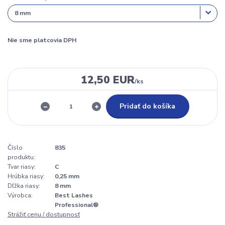
Nie sme platcovia DPH
12,50 EUR
/
ks
Pridať do košíka
Číslo
835
produktu:
Tvar riasy:
C
Hrúbka riasy:
0,25 mm
Dľžka riasy:
8 mm
Výrobca:
Best Lashes
Professional®
Strážiť cenu / dostupnosť