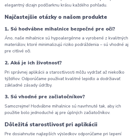
elegantný dizajn podčiarknu krásu každého pohľadu.
Najčastejšie otázky o našom produkte
1. Sú hodvábne mihalnice bezpečné pre oči?
Áno, naše mihalnice sú hypoalergénne a vyrobené z kvalitných 
materiálov, ktoré minimalizujú riziko podráždenia – sú vhodné aj 
pre citlivé oči.
2. Aká je ich životnosť?
Pri správnej aplikácii a starostlivosti môžu vydržať až niekoľko 
týždňov. Odporúčame používať kvalitné lepidlo a dodržiavať 
základné zásady údržby.
3. Sú vhodné pre začiatočníkov?
Samozrejme! Hodvábne mihalnice sú navrhnuté tak, aby ich 
použitie bolo jednoduché aj pre úplných začiatočníkov.
Dôležitá starostlivosť pri aplikácii
Pre dosiahnutie najlepších výsledkov odporúčame pri lepení 