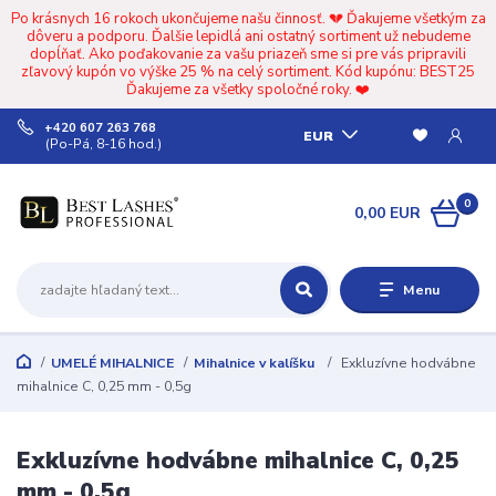
Po krásnych 16 rokoch ukončujeme našu činnosť. 💔 Ďakujeme všetkým za
dôveru a podporu. Ďalšie lepidlá ani ostatný sortiment už nebudeme
dopĺňať. Ako poďakovanie za vašu priazeň sme si pre vás pripravili
zľavový kupón vo výške 25 % na celý sortiment. Kód kupónu: BEST25
Ďakujeme za všetky spoločné roky. ❤️
+420 607 263 768
EUR
(Po-Pá, 8-16 hod.)
0
0,00 EUR
Menu
UMELÉ MIHALNICE
Mihalnice v kalíšku
Exkluzívne hodvábne
mihalnice C, 0,25 mm - 0,5g
Exkluzívne hodvábne mihalnice C, 0,25
mm - 0,5g