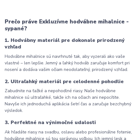
Prečo práve Exkluzívne hodvábne mihalnice - 
sypané?
1. Hodvábny materiál pre dokonale prirodzený 
vzhľad
Hodvábne mihalnice sú navrhnuté tak, aby vyzerali ako vaše 
vlastné – len lepšie. Jemný a ľahký hodváb zaručuje komfort pri 
nosení a dodáva vašim očiam neodolateľný, prirodzený vzhľad.
2. Ultraľahký materiál pre celodenné pohodlie
Zabudnite na ťažké a nepohodlné riasy. Naše hodvábne 
mihalnice sú ultraľahké, takže ich na očiach ani nepocítite. 
Navyše ich jednoduchá aplikácia šetrí čas a zaručuje bezchybný 
výsledok.
3. Perfektné na výnimočné udalosti
Ak hľadáte riasy na svadbu, oslavu alebo profesionálne fotenie, 
hodvábne mihalnice sú tou správnou voľbou. Ich jemný lesk a 