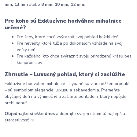
mm, 13 mm
 alebo 
8 mm, 10 mm, 12 mm
.
Pre koho sú Exkluzívne hodvábne mihalnice 
určené?
Pre ženy, ktoré chcú zvýrazniť svoj pohľad každý deň.
Pre nevesty, ktoré túžia po dokonalom vzhľade na svoj 
veľký deň.
Pre každého, kto chce zvýrazniť svoju prirodzenú krásu bez 
kompromisov.
Zhrnutie – Luxusný pohľad, ktorý si zaslúžite
Exkluzívne hodvábne mihalnice - sypané sú viac než len produkt 
– sú symbolom elegancie, luxusu a sebavedomia. Premeňte 
obyčajný deň na výnimočný a zažiarte pohľadom, ktorý nepôjde 
prehliadnuť.
Objednajte si ešte dnes
 a doprajte svojim očiam tú najlepšiu 
starostlivosť! ✨