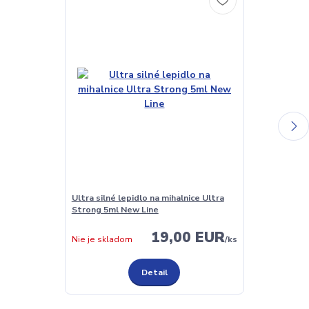
Ultra silné lepidlo na mihalnice Ultra
Lepidlo pre ve
Strong 5ml New Line
Sensitive 5ml
19,00 EUR
Nie je skladom
/
ks
Nie je sklado
Detail