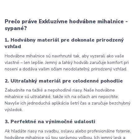
Prečo práve Exkluzívne hodvábne mihalnice - 
sypané?
1. Hodvábny materiál pre dokonale prirodzený 
vzhľad
Hodvábne mihalnice sú navrhnuté tak, aby vyzerali ako vaše 
vlastné – len lepšie. Jemný a ľahký hodváb zaručuje komfort pri 
nosení a dodáva vašim očiam neodolateľný, prirodzený vzhľad.
2. Ultraľahký materiál pre celodenné pohodlie
Zabudnite na ťažké a nepohodlné riasy. Naše hodvábne 
mihalnice sú ultraľahké, takže ich na očiach ani nepocítite. 
Navyše ich jednoduchá aplikácia šetrí čas a zaručuje bezchybný 
výsledok.
3. Perfektné na výnimočné udalosti
Ak hľadáte riasy na svadbu, oslavu alebo profesionálne fotenie, 
hodvábne mihalnice sú tou správnou voľbou. Ich jemný lesk a 