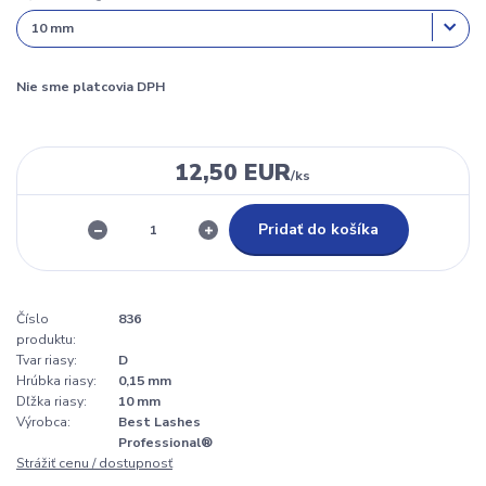
Nie sme platcovia DPH
12,50 EUR
/
ks
Pridať do košíka
Číslo
836
produktu:
Tvar riasy:
D
Hrúbka riasy:
0,15 mm
Dľžka riasy:
10 mm
Výrobca:
Best Lashes
Professional®
Strážiť cenu / dostupnosť