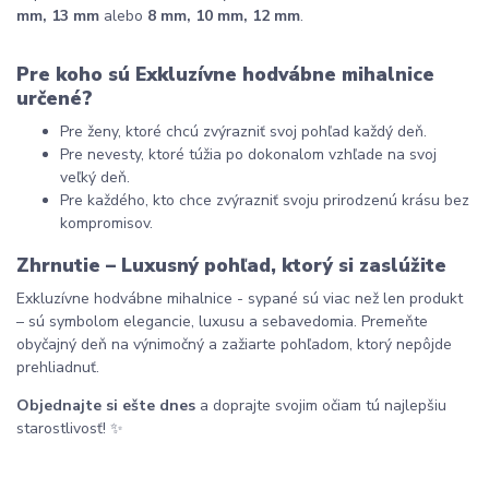
mm, 13 mm
 alebo 
8 mm, 10 mm, 12 mm
.
Pre koho sú Exkluzívne hodvábne mihalnice 
určené?
Pre ženy, ktoré chcú zvýrazniť svoj pohľad každý deň.
Pre nevesty, ktoré túžia po dokonalom vzhľade na svoj 
veľký deň.
Pre každého, kto chce zvýrazniť svoju prirodzenú krásu bez 
kompromisov.
Zhrnutie – Luxusný pohľad, ktorý si zaslúžite
Exkluzívne hodvábne mihalnice - sypané sú viac než len produkt 
– sú symbolom elegancie, luxusu a sebavedomia. Premeňte 
obyčajný deň na výnimočný a zažiarte pohľadom, ktorý nepôjde 
prehliadnuť.
Objednajte si ešte dnes
 a doprajte svojim očiam tú najlepšiu 
starostlivosť! ✨