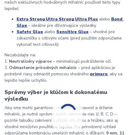
našich exkluzívnych hodvábnych mihalníc používať tieto typy 
lepidiel:
Extra Strong
,
Ultra Strong
,
Ultra Plus
 alebo 
Bond 
Glue
 – ideálne pre dlhotrvajúce výsledky.
Safety Glue
 alebo 
Sensitive Glue
 – vhodné pre 
zákazníčky s citlivými očami (pred použitím odporúčame 
vykonať test citlivosti).
Nezabúdajte na:
1. 
Neutralizéry výparov
 – minimalizujú podráždenie očí.
2. 
Odmastenie prírodných mihalníc
 – pred aplikáciou je 
potrebné riasy odmastiť pomocou vhodného 
primeru
, aby sa 
lepidlo lepšie uchytilo.
Správny výber je kľúčom k dokonalému 
výsledku
Aby sme mohli garantovať dokonalú priľnavosť a držanie 
mihalníc, je nutné správne zvoliť zakrivenie rias (J, B, C, D – 
pozrite tabuľku zakrivení a dĺžok), ich dĺžku a hrúbku, ako aj 
vhodné množstvo použitého lepidla. Pre prirodzený vzhľad 
odporúčame kombináciu umelých mihalníc o dĺžkach: 
9 mm, 11 