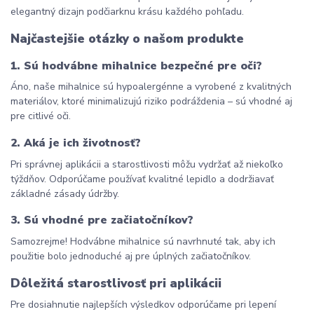
elegantný dizajn podčiarknu krásu každého pohľadu.
Najčastejšie otázky o našom produkte
1. Sú hodvábne mihalnice bezpečné pre oči?
Áno, naše mihalnice sú hypoalergénne a vyrobené z kvalitných 
materiálov, ktoré minimalizujú riziko podráždenia – sú vhodné aj 
pre citlivé oči.
2. Aká je ich životnosť?
Pri správnej aplikácii a starostlivosti môžu vydržať až niekoľko 
týždňov. Odporúčame používať kvalitné lepidlo a dodržiavať 
základné zásady údržby.
3. Sú vhodné pre začiatočníkov?
Samozrejme! Hodvábne mihalnice sú navrhnuté tak, aby ich 
použitie bolo jednoduché aj pre úplných začiatočníkov.
Dôležitá starostlivosť pri aplikácii
Pre dosiahnutie najlepších výsledkov odporúčame pri lepení 