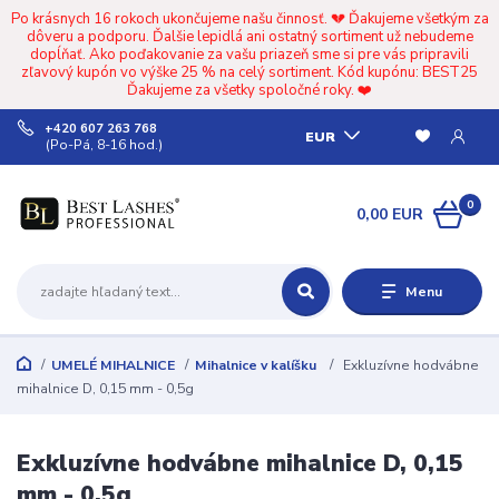
Po krásnych 16 rokoch ukončujeme našu činnosť. 💔 Ďakujeme všetkým za
dôveru a podporu. Ďalšie lepidlá ani ostatný sortiment už nebudeme
dopĺňať. Ako poďakovanie za vašu priazeň sme si pre vás pripravili
zľavový kupón vo výške 25 % na celý sortiment. Kód kupónu: BEST25
Ďakujeme za všetky spoločné roky. ❤️
+420 607 263 768
EUR
(Po-Pá, 8-16 hod.)
0
0,00 EUR
Menu
UMELÉ MIHALNICE
Mihalnice v kalíšku
Exkluzívne hodvábne
mihalnice D, 0,15 mm - 0,5g
Exkluzívne hodvábne mihalnice D, 0,15
mm - 0,5g