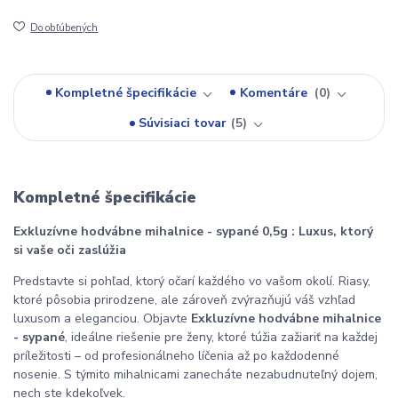
Do obľúbených
Kompletné špecifikácie
Komentáre
0
Súvisiaci tovar
5
Kompletné špecifikácie
Exkluzívne hodvábne mihalnice - sypané 0,5g : Luxus, ktorý
si vaše oči zaslúžia
Predstavte si pohľad, ktorý očarí každého vo vašom okolí. Riasy,
ktoré pôsobia prirodzene, ale zároveň zvýrazňujú váš vzhľad
luxusom a eleganciou. Objavte
Exkluzívne hodvábne mihalnice
- sypané
, ideálne riešenie pre ženy, ktoré túžia zažiariť na každej
príležitosti – od profesionálneho líčenia až po každodenné
nosenie. S týmito mihalnicami zanecháte nezabudnuteľný dojem,
nech ste kdekoľvek.