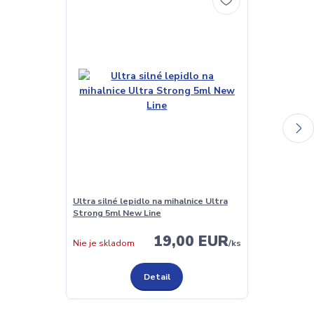
Ultra silné lepidlo na mihalnice Ultra
Lepidlo na mi
Strong 5ml New Line
New Line
19,00 EUR
Skladom
Nie je skladom
/
ks
Detail