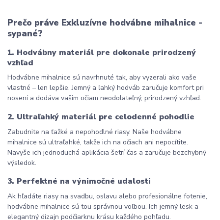
Prečo práve Exkluzívne hodvábne mihalnice - 
sypané?
1. Hodvábny materiál pre dokonale prirodzený 
vzhľad
Hodvábne mihalnice sú navrhnuté tak, aby vyzerali ako vaše 
vlastné – len lepšie. Jemný a ľahký hodváb zaručuje komfort pri 
nosení a dodáva vašim očiam neodolateľný, prirodzený vzhľad.
2. Ultraľahký materiál pre celodenné pohodlie
Zabudnite na ťažké a nepohodlné riasy. Naše hodvábne 
mihalnice sú ultraľahké, takže ich na očiach ani nepocítite. 
Navyše ich jednoduchá aplikácia šetrí čas a zaručuje bezchybný 
výsledok.
3. Perfektné na výnimočné udalosti
Ak hľadáte riasy na svadbu, oslavu alebo profesionálne fotenie, 
hodvábne mihalnice sú tou správnou voľbou. Ich jemný lesk a 
elegantný dizajn podčiarknu krásu každého pohľadu.