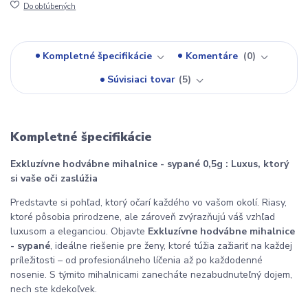
Do obľúbených
Kompletné špecifikácie
Komentáre
0
Súvisiaci tovar
5
Kompletné špecifikácie
Exkluzívne hodvábne mihalnice - sypané 0,5g : Luxus, ktorý
si vaše oči zaslúžia
Predstavte si pohľad, ktorý očarí každého vo vašom okolí. Riasy,
ktoré pôsobia prirodzene, ale zároveň zvýrazňujú váš vzhľad
luxusom a eleganciou. Objavte
Exkluzívne hodvábne mihalnice
- sypané
, ideálne riešenie pre ženy, ktoré túžia zažiariť na každej
príležitosti – od profesionálneho líčenia až po každodenné
nosenie. S týmito mihalnicami zanecháte nezabudnuteľný dojem,
nech ste kdekoľvek.