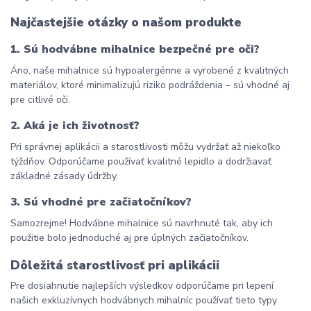
Najčastejšie otázky o našom produkte
1. Sú hodvábne mihalnice bezpečné pre oči?
Áno, naše mihalnice sú hypoalergénne a vyrobené z kvalitných 
materiálov, ktoré minimalizujú riziko podráždenia – sú vhodné aj 
pre citlivé oči.
2. Aká je ich životnosť?
Pri správnej aplikácii a starostlivosti môžu vydržať až niekoľko 
týždňov. Odporúčame používať kvalitné lepidlo a dodržiavať 
základné zásady údržby.
3. Sú vhodné pre začiatočníkov?
Samozrejme! Hodvábne mihalnice sú navrhnuté tak, aby ich 
použitie bolo jednoduché aj pre úplných začiatočníkov.
Dôležitá starostlivosť pri aplikácii
Pre dosiahnutie najlepších výsledkov odporúčame pri lepení 
našich exkluzívnych hodvábnych mihalníc používať tieto typy 