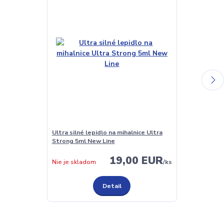
Ultra silné lepidlo na mihalnice Ultra
Lepidlo na mi
Strong 5ml New Line
New Line
19,00 EUR
Skladom
Nie je skladom
/
ks
Detail