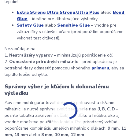
lepidiel:
Extra Strong
,
Ultra Strong
,
Ultra Plus
 alebo 
Bond 
Glue
 – ideálne pre dlhotrvajúce výsledky.
Safety Glue
 alebo 
Sensitive Glue
 – vhodné pre 
zákazníčky s citlivými očami (pred použitím odporúčame 
vykonať test citlivosti).
Nezabúdajte na:
1. 
Neutralizéry výparov
 – minimalizujú podráždenie očí.
2. 
Odmastenie prírodných mihalníc
 – pred aplikáciou je 
potrebné riasy odmastiť pomocou vhodného 
primeru
, aby sa 
lepidlo lepšie uchytilo.
Správny výber je kľúčom k dokonalému 
výsledku
Aby sme mohli garantovať dokonalú priľnavosť a držanie 
mihalníc, je nutné správne zvoliť zakrivenie rias (J, B, C, D – 
pozrite tabuľku zakrivení a dĺžok), ich dĺžku a hrúbku, ako aj 
vhodné množstvo použitého lepidla. Pre prirodzený vzhľad 
odporúčame kombináciu umelých mihalníc o dĺžkach: 
9 mm, 11 
mm, 13 mm
 alebo 
8 mm, 10 mm, 12 mm
.