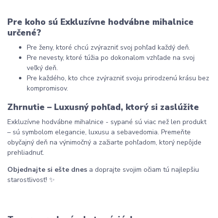
Pre koho sú Exkluzívne hodvábne mihalnice 
určené?
Pre ženy, ktoré chcú zvýrazniť svoj pohľad každý deň.
Pre nevesty, ktoré túžia po dokonalom vzhľade na svoj 
veľký deň.
Pre každého, kto chce zvýrazniť svoju prirodzenú krásu bez 
kompromisov.
Zhrnutie – Luxusný pohľad, ktorý si zaslúžite
Exkluzívne hodvábne mihalnice - sypané sú viac než len produkt 
– sú symbolom elegancie, luxusu a sebavedomia. Premeňte 
obyčajný deň na výnimočný a zažiarte pohľadom, ktorý nepôjde 
prehliadnuť.
Objednajte si ešte dnes
 a doprajte svojim očiam tú najlepšiu 
starostlivosť! ✨