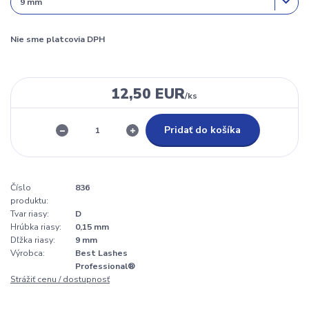
Nie sme platcovia DPH
12,50 EUR
/
ks
Pridať do košíka
Číslo
836
produktu:
Tvar riasy:
D
Hrúbka riasy:
0,15 mm
Dľžka riasy:
9 mm
Výrobca:
Best Lashes
Professional®
Strážiť cenu / dostupnosť