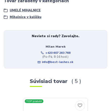
Tovar zaradený v kategóriách
UMELÉ MIHALNICE
Mihalnice v kalíšku
Neviete si rady? Zavolajte.
Milan Marek
+420 607 263 768
(Po-Pá, 8-16 hod.)
info@best-lashes.sk
Súvisiaci tovar
5
TOP produkt
TOP produkt