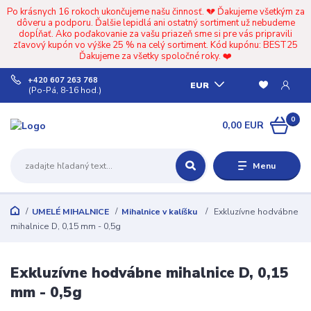
Po krásnych 16 rokoch ukončujeme našu činnosť. 💔 Ďakujeme všetkým za
dôveru a podporu. Ďalšie lepidlá ani ostatný sortiment už nebudeme
dopĺňať. Ako poďakovanie za vašu priazeň sme si pre vás pripravili
zľavový kupón vo výške 25 % na celý sortiment. Kód kupónu: BEST25
Ďakujeme za všetky spoločné roky. ❤️
+420 607 263 768
EUR
(Po-Pá, 8-16 hod.)
0
0,00 EUR
Menu
UMELÉ MIHALNICE
Mihalnice v kalíšku
Exkluzívne hodvábne
mihalnice D, 0,15 mm - 0,5g
Exkluzívne hodvábne mihalnice D, 0,15
mm - 0,5g