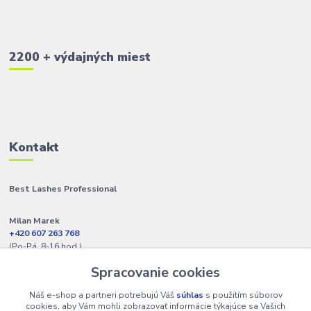
2200 + výdajných miest
Kontakt
Best Lashes Professional
Milan Marek
+420 607 263 768
(Po-Pá, 8-16 hod.)
Spracovanie cookies
info@best-lashes.sk
Náš e-shop a partneri potrebujú Váš
súhlas
s použitím súborov
cookies, aby Vám mohli zobrazovať informácie týkajúce sa Vašich