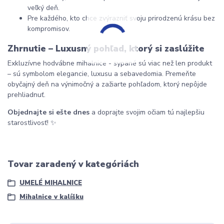
veľký deň.
Pre každého, kto chce zvýrazniť svoju prirodzenú krásu bez 
kompromisov.
Zhrnutie – Luxusný pohľad, ktorý si zaslúžite
Exkluzívne hodvábne mihalnice - sypané sú viac než len produkt 
– sú symbolom elegancie, luxusu a sebavedomia. Premeňte 
obyčajný deň na výnimočný a zažiarte pohľadom, ktorý nepôjde 
prehliadnuť.
Objednajte si ešte dnes
 a doprajte svojim očiam tú najlepšiu 
starostlivosť! ✨
Tovar zaradený v kategóriách
UMELÉ MIHALNICE
Mihalnice v kalíšku