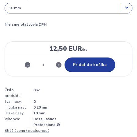
Nie sme platcovia DPH
12,50 EUR
/
ks
Pridať do košíka
Číslo
837
produktu:
Tvar riasy:
D
Hrúbka riasy:
0,20 mm
Dľžka riasy:
10 mm
Výrobca:
Best Lashes
Professional®
Strážiť cenu / dostupnosť