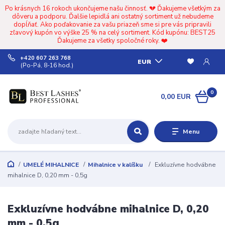
Po krásnych 16 rokoch ukončujeme našu činnosť. 💔 Ďakujeme všetkým za
dôveru a podporu. Ďalšie lepidlá ani ostatný sortiment už nebudeme
dopĺňať. Ako poďakovanie za vašu priazeň sme si pre vás pripravili
zľavový kupón vo výške 25 % na celý sortiment. Kód kupónu: BEST25
Ďakujeme za všetky spoločné roky. ❤️
+420 607 263 768
EUR
(Po-Pá, 8-16 hod.)
0
0,00 EUR
Menu
UMELÉ MIHALNICE
Mihalnice v kalíšku
Exkluzívne hodvábne
mihalnice D, 0,20 mm - 0,5g
Exkluzívne hodvábne mihalnice D, 0,20
mm - 0,5g