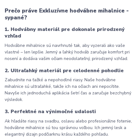
Prečo práve Exkluzívne hodvábne mihalnice - 
sypané?
1. Hodvábny materiál pre dokonale prirodzený 
vzhľad
Hodvábne mihalnice sú navrhnuté tak, aby vyzerali ako vaše 
vlastné – len lepšie. Jemný a ľahký hodváb zaručuje komfort pri 
nosení a dodáva vašim očiam neodolateľný, prirodzený vzhľad.
2. Ultraľahký materiál pre celodenné pohodlie
Zabudnite na ťažké a nepohodlné riasy. Naše hodvábne 
mihalnice sú ultraľahké, takže ich na očiach ani nepocítite. 
Navyše ich jednoduchá aplikácia šetrí čas a zaručuje bezchybný 
výsledok.
3. Perfektné na výnimočné udalosti
Ak hľadáte riasy na svadbu, oslavu alebo profesionálne fotenie, 
hodvábne mihalnice sú tou správnou voľbou. Ich jemný lesk a 
elegantný dizajn podčiarknu krásu každého pohľadu.