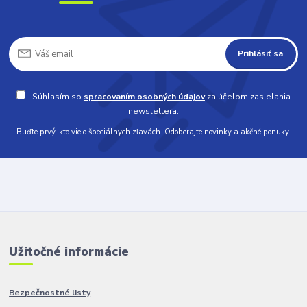
Prihlásiť sa
Súhlasím so
spracovaním osobných údajov
za účelom zasielania
newslettera.
Buďte prvý, kto vie o špeciálnych zľavách. Odoberajte novinky a akčné ponuky.
Užitočné informácie
Bezpečnostné listy