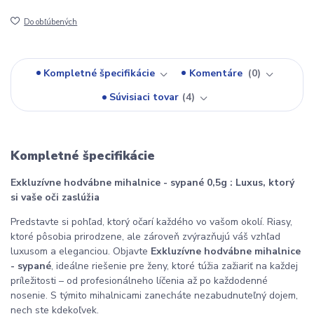
Do obľúbených
Kompletné špecifikácie
Komentáre
0
Súvisiaci tovar
4
Kompletné špecifikácie
Exkluzívne hodvábne mihalnice - sypané 0,5g : Luxus, ktorý
si vaše oči zaslúžia
Predstavte si pohľad, ktorý očarí každého vo vašom okolí. Riasy,
ktoré pôsobia prirodzene, ale zároveň zvýrazňujú váš vzhľad
luxusom a eleganciou. Objavte
Exkluzívne hodvábne mihalnice
- sypané
, ideálne riešenie pre ženy, ktoré túžia zažiariť na každej
príležitosti – od profesionálneho líčenia až po každodenné
nosenie. S týmito mihalnicami zanecháte nezabudnuteľný dojem,
nech ste kdekoľvek.