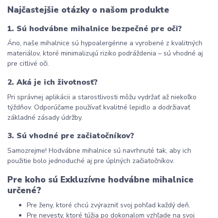
Najčastejšie otázky o našom produkte
1. Sú hodvábne mihalnice bezpečné pre oči?
Áno, naše mihalnice sú hypoalergénne a vyrobené z kvalitných 
materiálov, ktoré minimalizujú riziko podráždenia – sú vhodné aj 
pre citlivé oči.
2. Aká je ich životnosť?
Pri správnej aplikácii a starostlivosti môžu vydržať až niekoľko 
týždňov. Odporúčame používať kvalitné lepidlo a dodržiavať 
základné zásady údržby.
3. Sú vhodné pre začiatočníkov?
Samozrejme! Hodvábne mihalnice sú navrhnuté tak, aby ich 
použitie bolo jednoduché aj pre úplných začiatočníkov.
Pre koho sú Exkluzívne hodvábne mihalnice 
určené?
Pre ženy, ktoré chcú zvýrazniť svoj pohľad každý deň.
Pre nevesty, ktoré túžia po dokonalom vzhľade na svoj 