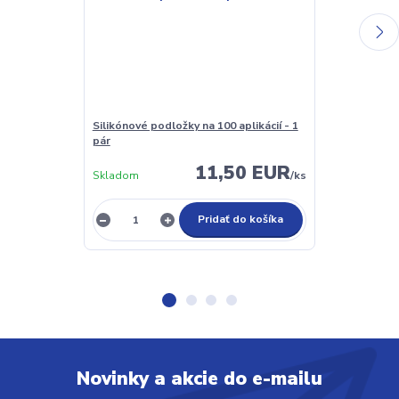
Silikónové podložky na 100 aplikácií - 1
Lash Primer a
pár
(odmašťovač)
11,50 EUR
Skladom
/
ks
Nie je sklado
Pridať do košíka
Novinky a akcie do e-mailu