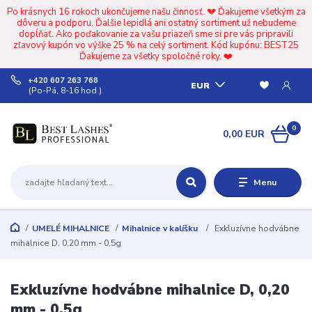
Po krásnych 16 rokoch ukončujeme našu činnosť. 💔 Ďakujeme všetkým za
dôveru a podporu. Ďalšie lepidlá ani ostatný sortiment už nebudeme
dopĺňať. Ako poďakovanie za vašu priazeň sme si pre vás pripravili
zľavový kupón vo výške 25 % na celý sortiment. Kód kupónu: BEST25
Ďakujeme za všetky spoločné roky. ❤️
+420 607 263 768
EUR
(Po-Pá, 8-16 hod.)
0
0,00 EUR
Menu
UMELÉ MIHALNICE
Mihalnice v kalíšku
Exkluzívne hodvábne
mihalnice D, 0,20 mm - 0,5g
Exkluzívne hodvábne mihalnice D, 0,20
mm - 0,5g