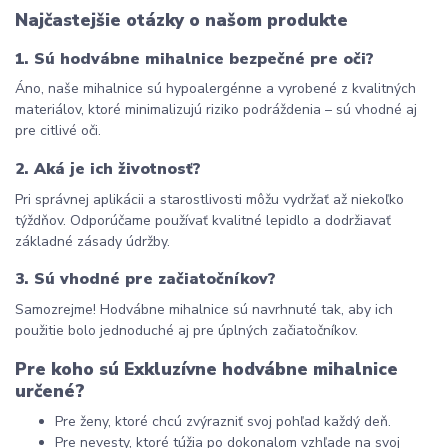
Najčastejšie otázky o našom produkte
1. Sú hodvábne mihalnice bezpečné pre oči?
Áno, naše mihalnice sú hypoalergénne a vyrobené z kvalitných 
materiálov, ktoré minimalizujú riziko podráždenia – sú vhodné aj 
pre citlivé oči.
2. Aká je ich životnosť?
Pri správnej aplikácii a starostlivosti môžu vydržať až niekoľko 
týždňov. Odporúčame používať kvalitné lepidlo a dodržiavať 
základné zásady údržby.
3. Sú vhodné pre začiatočníkov?
Samozrejme! Hodvábne mihalnice sú navrhnuté tak, aby ich 
použitie bolo jednoduché aj pre úplných začiatočníkov.
Pre koho sú Exkluzívne hodvábne mihalnice 
určené?
Pre ženy, ktoré chcú zvýrazniť svoj pohľad každý deň.
Pre nevesty, ktoré túžia po dokonalom vzhľade na svoj 