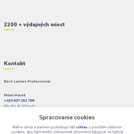
2200 + výdajných miest
Kontakt
Best Lashes Professional
Milan Marek
+420 607 263 768
(Po-Pá, 8-16 hod.)
Spracovanie cookies
info@best-lashes.sk
Náš e-shop a partneri potrebujú Váš
súhlas
s použitím súborov
cookies, aby Vám mohli zobrazovať informácie týkajúce sa Vašich