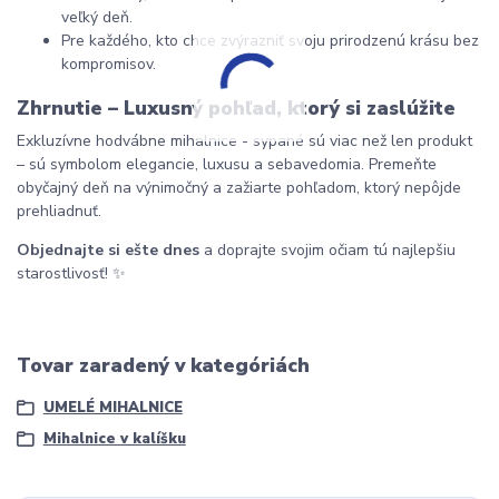
veľký deň.
Pre každého, kto chce zvýrazniť svoju prirodzenú krásu bez 
kompromisov.
Zhrnutie – Luxusný pohľad, ktorý si zaslúžite
Exkluzívne hodvábne mihalnice - sypané sú viac než len produkt 
– sú symbolom elegancie, luxusu a sebavedomia. Premeňte 
obyčajný deň na výnimočný a zažiarte pohľadom, ktorý nepôjde 
prehliadnuť.
Objednajte si ešte dnes
 a doprajte svojim očiam tú najlepšiu 
starostlivosť! ✨
Tovar zaradený v kategóriách
UMELÉ MIHALNICE
Mihalnice v kalíšku