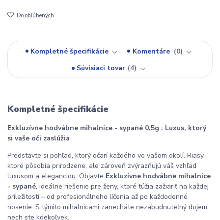
Do obľúbených
Kompletné špecifikácie
Komentáre
0
Súvisiaci tovar
4
Kompletné špecifikácie
Exkluzívne hodvábne mihalnice - sypané 0,5g : Luxus, ktorý
si vaše oči zaslúžia
Predstavte si pohľad, ktorý očarí každého vo vašom okolí. Riasy,
ktoré pôsobia prirodzene, ale zároveň zvýrazňujú váš vzhľad
luxusom a eleganciou. Objavte
Exkluzívne hodvábne mihalnice
- sypané
, ideálne riešenie pre ženy, ktoré túžia zažiariť na každej
príležitosti – od profesionálneho líčenia až po každodenné
nosenie. S týmito mihalnicami zanecháte nezabudnuteľný dojem,
nech ste kdekoľvek.