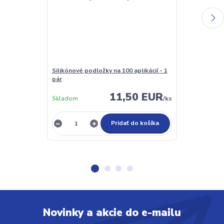
Silikónové podložky na 100 aplikácií - 1
Lash Primer a
pár
(odmašťovač)
11,50 EUR
Skladom
/
ks
Nie je sklado
Pridať do košíka
Novinky a akcie do e-mailu