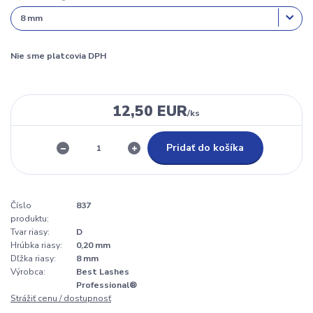
Nie sme platcovia DPH
12,50 EUR
/
ks
Pridať do košíka
Číslo
837
produktu:
Tvar riasy:
D
Hrúbka riasy:
0,20 mm
Dľžka riasy:
8 mm
Výrobca:
Best Lashes
Professional®
Strážiť cenu / dostupnosť