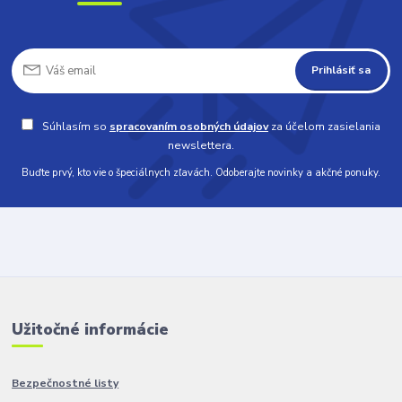
Prihlásiť sa
Súhlasím so
spracovaním osobných údajov
za účelom zasielania
newslettera.
Buďte prvý, kto vie o špeciálnych zľavách. Odoberajte novinky a akčné ponuky.
Užitočné informácie
Bezpečnostné listy