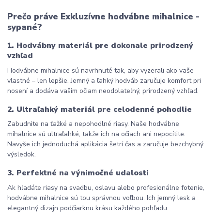
Prečo práve Exkluzívne hodvábne mihalnice - 
sypané?
1. Hodvábny materiál pre dokonale prirodzený 
vzhľad
Hodvábne mihalnice sú navrhnuté tak, aby vyzerali ako vaše 
vlastné – len lepšie. Jemný a ľahký hodváb zaručuje komfort pri 
nosení a dodáva vašim očiam neodolateľný, prirodzený vzhľad.
2. Ultraľahký materiál pre celodenné pohodlie
Zabudnite na ťažké a nepohodlné riasy. Naše hodvábne 
mihalnice sú ultraľahké, takže ich na očiach ani nepocítite. 
Navyše ich jednoduchá aplikácia šetrí čas a zaručuje bezchybný 
výsledok.
3. Perfektné na výnimočné udalosti
Ak hľadáte riasy na svadbu, oslavu alebo profesionálne fotenie, 
hodvábne mihalnice sú tou správnou voľbou. Ich jemný lesk a 
elegantný dizajn podčiarknu krásu každého pohľadu.