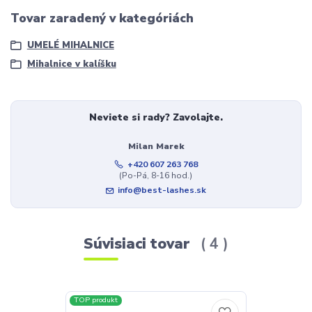
Tovar zaradený v kategóriách
UMELÉ MIHALNICE
Mihalnice v kalíšku
Neviete si rady? Zavolajte.
Milan Marek
+420 607 263 768
(Po-Pá, 8-16 hod.)
info@best-lashes.sk
Súvisiaci tovar
4
TOP produkt
TOP produkt