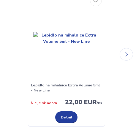
Lepidlo na mihalnice Extra Volume 5ml
Lepidlo na mi
- New Line
New Line
22,00 EUR
Skladom
Nie je skladom
/
ks
Detail