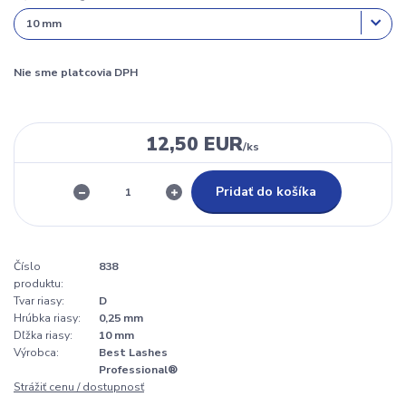
Nie sme platcovia DPH
12,50 EUR
/
ks
Pridať do košíka
Číslo
838
produktu:
Tvar riasy:
D
Hrúbka riasy:
0,25 mm
Dľžka riasy:
10 mm
Výrobca:
Best Lashes
Professional®
Strážiť cenu / dostupnosť