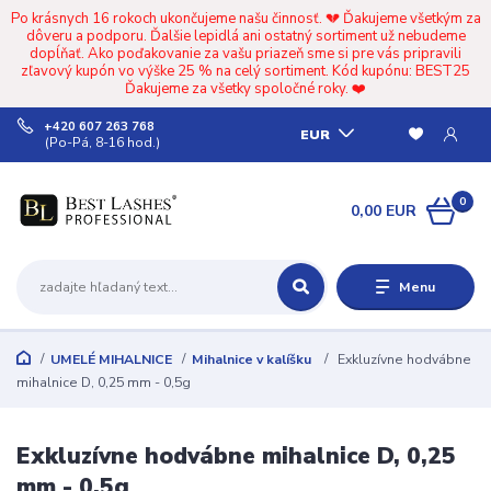
Po krásnych 16 rokoch ukončujeme našu činnosť. 💔 Ďakujeme všetkým za
dôveru a podporu. Ďalšie lepidlá ani ostatný sortiment už nebudeme
dopĺňať. Ako poďakovanie za vašu priazeň sme si pre vás pripravili
zľavový kupón vo výške 25 % na celý sortiment. Kód kupónu: BEST25
Ďakujeme za všetky spoločné roky. ❤️
+420 607 263 768
EUR
(Po-Pá, 8-16 hod.)
0
0,00 EUR
Menu
UMELÉ MIHALNICE
Mihalnice v kalíšku
Exkluzívne hodvábne
mihalnice D, 0,25 mm - 0,5g
Exkluzívne hodvábne mihalnice D, 0,25
mm - 0,5g