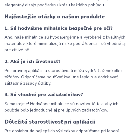
elegantný dizajn podčiarknu krásu každého pohľadu.
Najčastejšie otázky o našom produkte
1. Sú hodvábne mihalnice bezpečné pre oči?
Áno, naše mihalnice sú hypoalergénne a vyrobené z kvalitných 
materiálov, ktoré minimalizujú riziko podráždenia – sú vhodné aj 
pre citlivé oči.
2. Aká je ich životnosť?
Pri správnej aplikácii a starostlivosti môžu vydržať až niekoľko 
týždňov. Odporúčame používať kvalitné lepidlo a dodržiavať 
základné zásady údržby.
3. Sú vhodné pre začiatočníkov?
Samozrejme! Hodvábne mihalnice sú navrhnuté tak, aby ich 
použitie bolo jednoduché aj pre úplných začiatočníkov.
Dôležitá starostlivosť pri aplikácii
Pre dosiahnutie najlepších výsledkov odporúčame pri lepení 