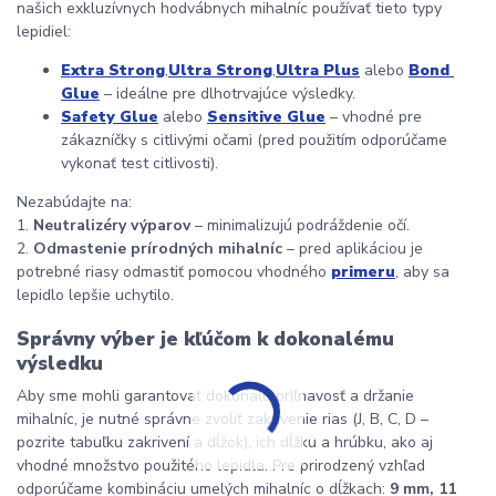
našich exkluzívnych hodvábnych mihalníc používať tieto typy 
lepidiel:
Extra Strong
,
Ultra Strong
,
Ultra Plus
 alebo 
Bond 
Glue
 – ideálne pre dlhotrvajúce výsledky.
Safety Glue
 alebo 
Sensitive Glue
 – vhodné pre 
zákazníčky s citlivými očami (pred použitím odporúčame 
vykonať test citlivosti).
Nezabúdajte na:
1. 
Neutralizéry výparov
 – minimalizujú podráždenie očí.
2. 
Odmastenie prírodných mihalníc
 – pred aplikáciou je 
potrebné riasy odmastiť pomocou vhodného 
primeru
, aby sa 
lepidlo lepšie uchytilo.
Správny výber je kľúčom k dokonalému 
výsledku
Aby sme mohli garantovať dokonalú priľnavosť a držanie 
mihalníc, je nutné správne zvoliť zakrivenie rias (J, B, C, D – 
pozrite tabuľku zakrivení a dĺžok), ich dĺžku a hrúbku, ako aj 
vhodné množstvo použitého lepidla. Pre prirodzený vzhľad 
odporúčame kombináciu umelých mihalníc o dĺžkach: 
9 mm, 11 