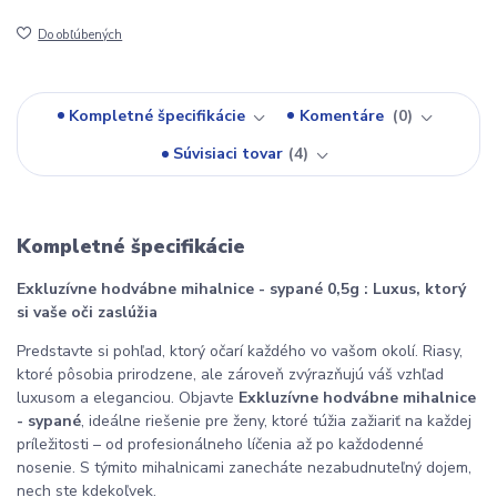
Do obľúbených
Kompletné špecifikácie
Komentáre
0
Súvisiaci tovar
4
Kompletné špecifikácie
Exkluzívne hodvábne mihalnice - sypané 0,5g : Luxus, ktorý
si vaše oči zaslúžia
Predstavte si pohľad, ktorý očarí každého vo vašom okolí. Riasy,
ktoré pôsobia prirodzene, ale zároveň zvýrazňujú váš vzhľad
luxusom a eleganciou. Objavte
Exkluzívne hodvábne mihalnice
- sypané
, ideálne riešenie pre ženy, ktoré túžia zažiariť na každej
príležitosti – od profesionálneho líčenia až po každodenné
nosenie. S týmito mihalnicami zanecháte nezabudnuteľný dojem,
nech ste kdekoľvek.