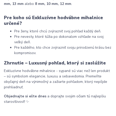
mm, 13 mm
 alebo 
8 mm, 10 mm, 12 mm
.
Pre koho sú Exkluzívne hodvábne mihalnice 
určené?
Pre ženy, ktoré chcú zvýrazniť svoj pohľad každý deň.
Pre nevesty, ktoré túžia po dokonalom vzhľade na svoj 
veľký deň.
Pre každého, kto chce zvýrazniť svoju prirodzenú krásu bez 
kompromisov.
Zhrnutie – Luxusný pohľad, ktorý si zaslúžite
Exkluzívne hodvábne mihalnice - sypané sú viac než len produkt 
– sú symbolom elegancie, luxusu a sebavedomia. Premeňte 
obyčajný deň na výnimočný a zažiarte pohľadom, ktorý nepôjde 
prehliadnuť.
Objednajte si ešte dnes
 a doprajte svojim očiam tú najlepšiu 
starostlivosť! ✨