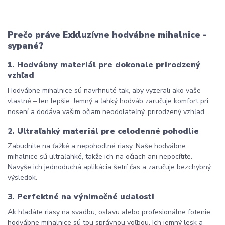
Prečo práve Exkluzívne hodvábne mihalnice - 
sypané?
1. Hodvábny materiál pre dokonale prirodzený 
vzhľad
Hodvábne mihalnice sú navrhnuté tak, aby vyzerali ako vaše 
vlastné – len lepšie. Jemný a ľahký hodváb zaručuje komfort pri 
nosení a dodáva vašim očiam neodolateľný, prirodzený vzhľad.
2. Ultraľahký materiál pre celodenné pohodlie
Zabudnite na ťažké a nepohodlné riasy. Naše hodvábne 
mihalnice sú ultraľahké, takže ich na očiach ani nepocítite. 
Navyše ich jednoduchá aplikácia šetrí čas a zaručuje bezchybný 
výsledok.
3. Perfektné na výnimočné udalosti
Ak hľadáte riasy na svadbu, oslavu alebo profesionálne fotenie, 
hodvábne mihalnice sú tou správnou voľbou. Ich jemný lesk a 